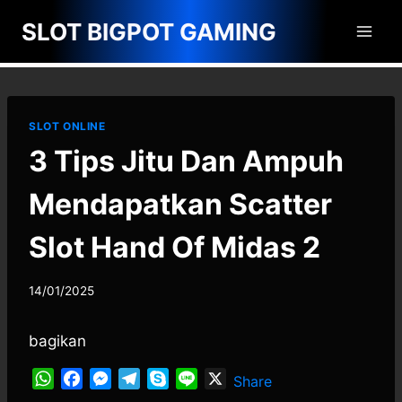
Skip
SLOT BIGPOT GAMING
to
content
SLOT ONLINE
3 Tips Jitu Dan Ampuh
Mendapatkan Scatter
Slot Hand Of Midas 2
By
14/01/2025
Sopiandi
bagikan
W
F
M
T
S
L
X
Share
h
a
e
e
k
i