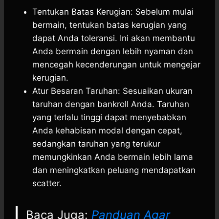
Tentukan Batas Kerugian: Sebelum mulai
bermain, tentukan batas kerugian yang
dapat Anda toleransi. Ini akan membantu
Anda bermain dengan lebih nyaman dan
mencegah kecenderungan untuk mengejar
kerugian.
Atur Besaran Taruhan: Sesuaikan ukuran
taruhan dengan bankroll Anda. Taruhan
yang terlalu tinggi dapat menyebabkan
Anda kehabisan modal dengan cepat,
sedangkan taruhan yang terukur
memungkinkan Anda bermain lebih lama
dan meningkatkan peluang mendapatkan
scatter.
Baca Juga:
Panduan Agar