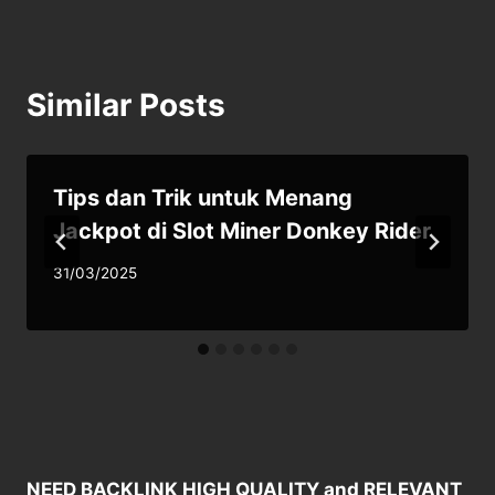
Similar Posts
Tips dan Trik untuk Menang
Jackpot di Slot Miner Donkey Rider
31/03/2025
NEED BACKLINK HIGH QUALITY and RELEVANT