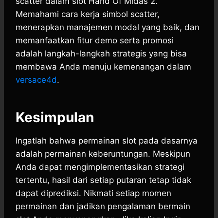
scatter dalam slot Hand Of Midas 2.​
Memahami cara kerja simbol scatter,
menerapkan manajemen modal yang baik, dan
memanfaatkan fitur demo serta promosi
adalah langkah-langkah strategis yang bisa
membawa Anda menuju kemenangan dalam
versace4d
.
Kesimpulan
Ingatlah bahwa permainan slot pada dasarnya
adalah permainan keberuntungan. Meskipun
Anda dapat mengimplementasikan strategi
tertentu, hasil dari setiap putaran tetap tidak
dapat diprediksi. Nikmati setiap momen
permainan dan jadikan pengalaman bermain