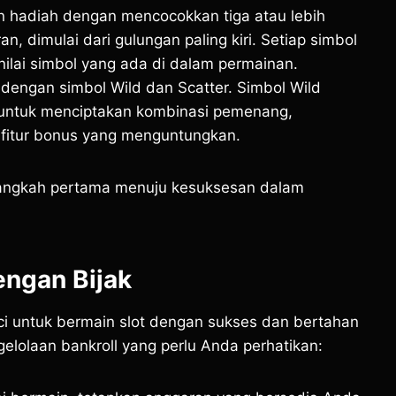
hadiah dengan mencocokkan tiga atau lebih
n, dimulai dari gulungan paling kiri. Setiap simbol
 nilai simbol yang ada di dalam permainan.
 dengan simbol Wild dan Scatter. Simbol Wild
n untuk menciptakan kombinasi pemenang,
 fitur bonus yang menguntungkan.
 langkah pertama menuju kesuksesan dalam
engan Bijak
nci untuk bermain slot dengan sukses dan bertahan
gelolaan bankroll yang perlu Anda perhatikan: