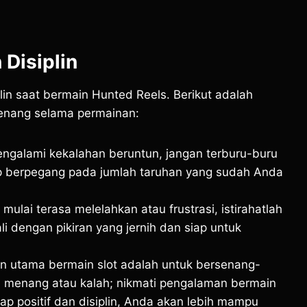
Disiplin
plin saat bermain Hunted Reels. Berikut adalah
enang selama permainan:
engalami kekalahan beruntun, jangan terburu-buru
p berpegang pada jumlah taruhan yang sudah Anda
 mulai terasa melelahkan atau frustrasi, istirahatlah
 dengan pikiran yang jernih dan siap untuk
an utama bermain slot adalah untuk bersenang-
a menang atau kalah; nikmati pengalaman bermain
ap positif dan disiplin, Anda akan lebih mampu