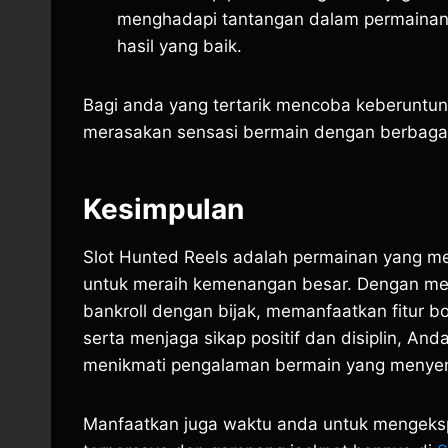
menghadapi tantangan dalam permainan
hasil yang baik.
Bagi anda yang tertarik mencoba keberuntu
merasakan sensasi bermain dengan berbaga
Kesimpulan
Slot Hunted Reels adalah permainan yang me
untuk meraih kemenangan besar. Dengan me
bankroll dengan bijak, memanfaatkan fitur b
serta menjaga sikap positif dan disiplin, A
menikmati pengalaman bermain yang menye
Manfaatkan juga waktu anda untuk mengeksplo