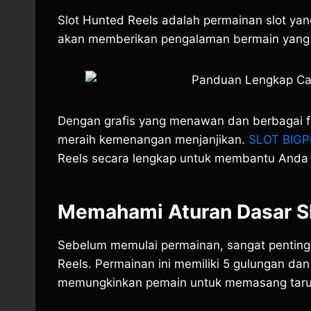
h
a
e
e
k
i
Slot Hunted Reels adalah permainan slot ya
a
c
s
l
y
n
t
e
s
e
p
e
akan memberikan pengalaman bermain yang
s
b
e
g
e
A
o
n
r
p
o
g
a
p
k
e
m
Dengan grafis yang menawan dan berbagai fi
r
meraih kemenangan menjanjikan.
SLOT BIG
Reels secara lengkap untuk membantu Anda m
Memahami Aturan Dasar Sl
Sebelum memulai permainan, sangat penting
Reels. Permainan ini memiliki 5 gulungan da
memungkinkan pemain untuk memasang taruh