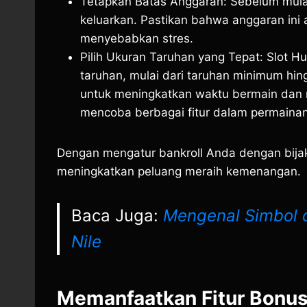
Tetapkan Batas Anggaran: Sebelum mula
keluarkan. Pastikan bahwa anggaran ini
menyebabkan stres.
Pilih Ukuran Taruhan yang Tepat: Slot H
taruhan, mulai dari taruhan minimum hi
untuk meningkatkan waktu bermain dan
mencoba berbagai fitur dalam permainan
Dengan mengatur bankroll Anda dengan bija
meningkatkan peluang meraih kemenangan.
Baca Juga:
Mengenal Simbol 
Nile
Memanfaatkan Fitur Bonus