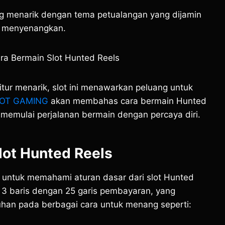
ng menarik dengan tema petualangan yang dijamin
 menyenangkan.
tur menarik, slot ini menawarkan peluang untuk
POT GAMING
akan membahas cara bermain Hunted
emulai perjalanan bermain dengan percaya diri.​
ot Hunted Reels
 untuk memahami aturan dasar dari slot Hunted
n 3 baris dengan 25 garis pembayaran, yang
an pada berbagai cara untuk menang seperti: