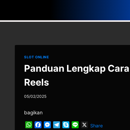
Skip
to
content
SLOT ONLINE
Panduan Lengkap Cara 
Reels
By
05/02/2025
Deo
bagikan
W
F
M
T
S
L
X
Share