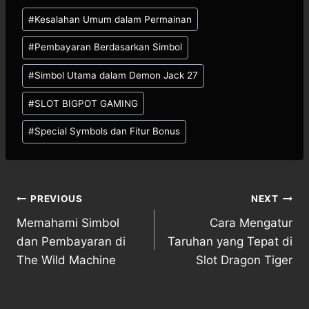
Post
#
Kesalahan Umum dalam Permainan
Tags:
#
Pembayaran Berdasarkan Simbol
#
Simbol Utama dalam Demon Jack 27
#
SLOT BIGPOT GAMING
#
Special Symbols dan Fitur Bonus
Post
PREVIOUS
NEXT
Memahami Simbol
Cara Mengatur
navigation
dan Pembayaran di
Taruhan yang Tepat di
The Wild Machine
Slot Dragon Tiger