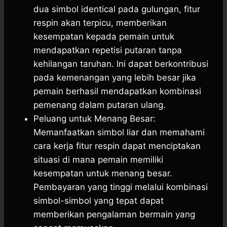
dua simbol identical pada gulungan, fitur
respin akan terpicu, memberikan
kesempatan kepada pemain untuk
mendapatkan repetisi putaran tanpa
kehilangan taruhan. Ini dapat berkontribusi
pada kemenangan yang lebih besar jika
pemain berhasil mendapatkan kombinasi
pemenang dalam putaran ulang.
Peluang untuk Menang Besar:
Memanfaatkan simbol liar dan memahami
cara kerja fitur respin dapat menciptakan
situasi di mana pemain memiliki
kesempatan untuk menang besar.
Pembayaran yang tinggi melalui kombinasi
simbol-simbol yang tepat dapat
memberikan pengalaman bermain yang