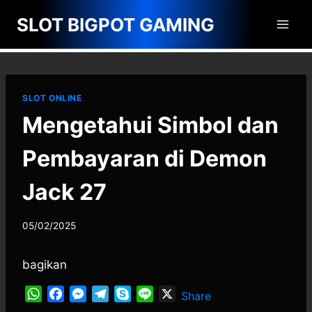
Skip
SLOT BIGPOT GAMING
to
content
SLOT ONLINE
Mengetahui Simbol dan
Pembayaran di Demon
Jack 27
By
05/02/2025
Suriamin
bagikan
W
F
M
T
S
L
X
Share
h
a
e
e
k
i