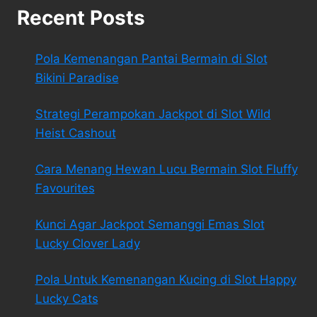
Recent Posts
Pola Kemenangan Pantai Bermain di Slot
Bikini Paradise
Strategi Perampokan Jackpot di Slot Wild
Heist Cashout
Cara Menang Hewan Lucu Bermain Slot Fluffy
Favourites
Kunci Agar Jackpot Semanggi Emas Slot
Lucky Clover Lady
Pola Untuk Kemenangan Kucing di Slot Happy
Lucky Cats