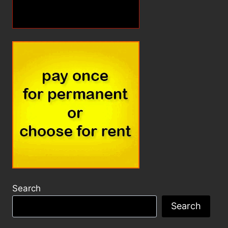
Search
Search