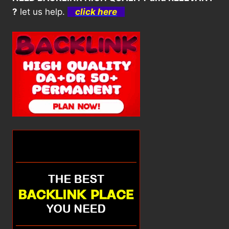
?
let us help.
click here