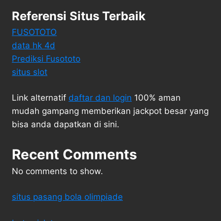
Referensi Situs Terbaik
FUSOTOTO
data hk 4d
Prediksi Fusototo
situs slot
Link alternatif
daftar dan login
100% aman
mudah gampang memberikan jackpot besar yang
bisa anda dapatkan di sini.
Recent Comments
No comments to show.
situs pasang bola olimpiade