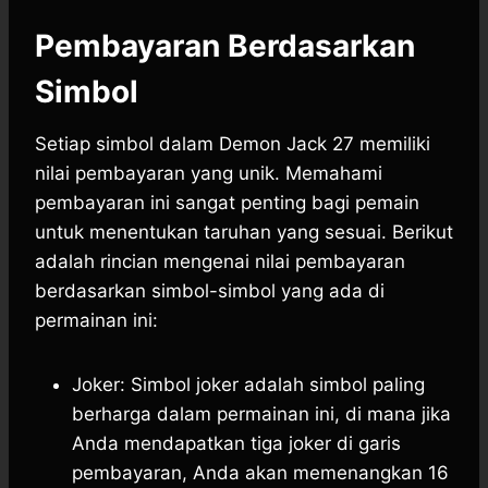
Pembayaran Berdasarkan
Simbol
Setiap simbol dalam Demon Jack 27 memiliki
nilai pembayaran yang unik. Memahami
pembayaran ini sangat penting bagi pemain
untuk menentukan taruhan yang sesuai. Berikut
adalah rincian mengenai nilai pembayaran
berdasarkan simbol-simbol yang ada di
permainan ini:
Joker: Simbol joker adalah simbol paling
berharga dalam permainan ini, di mana jika
Anda mendapatkan tiga joker di garis
pembayaran, Anda akan memenangkan 16