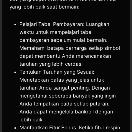
yang lebih baik saat bermain:
Pelajari Tabel Pembayaran: Luangkan
waktu untuk mempelajari tabel
pembayaran sebelum mulai bermain.
Memahami betapa berharga setiap simbol
dapat membantu Anda merencanakan
taruhan yang lebih cerdas.
Tentukan Taruhan yang Sesuai:
Menetapkan batas yang jelas untuk
taruhan Anda sangat penting. Dengan
mengetahui seberapa banyak yang ingin
Anda tempatkan pada setiap putaran,
Anda dapat mengelola bankroll dengan
lebih baik.
Manfaatkan Fitur Bonus: Ketika fitur respin