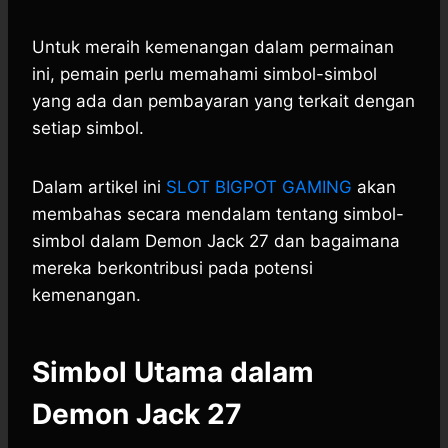
​Untuk meraih kemenangan dalam permainan
ini, pemain perlu memahami simbol-simbol
yang ada dan pembayaran yang terkait dengan
setiap simbol.​
Dalam artikel ini
SLOT BIGPOT GAMING
akan
membahas secara mendalam tentang simbol-
simbol dalam Demon Jack 27 dan bagaimana
mereka berkontribusi pada potensi
kemenangan.
Simbol Utama dalam
Demon Jack 27