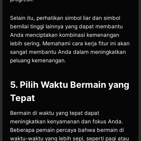
Selain itu, perhatikan simbol liar dan simbol
bernilai tinggi lainnya yang dapat membantu
Anda menciptakan kombinasi kemenangan
lebih sering. Memahami cara kerja fitur ini akan
sangat membantu Anda dalam meningkatkan
peluang kemenangan.
5. Pilih Waktu Bermain yang
Tepat
Bermain di waktu yang tepat dapat
meningkatkan kenyamanan dan fokus Anda.
Beberapa pemain percaya bahwa bermain di
waktu-waktu yang lebih sepi, seperti pagi atau