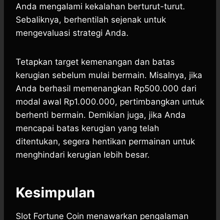
Anda mengalami kekalahan berturut-turut.
Sebaliknya, berhentilah sejenak untuk
mengevaluasi strategi Anda.
Tetapkan target kemenangan dan batas
kerugian sebelum mulai bermain. Misalnya, jika
Anda berhasil memenangkan Rp500.000 dari
modal awal Rp1.000.000, pertimbangkan untuk
berhenti bermain. Demikian juga, jika Anda
mencapai batas kerugian yang telah
ditentukan, segera hentikan permainan untuk
menghindari kerugian lebih besar.
Kesimpulan
Slot Fortune Coin menawarkan pengalaman