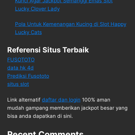
Kunci Agar Jackpot Semanggi Emas Slot
Lucky Clover Lady
Pola Untuk Kemenangan Kucing di Slot Happy
Lucky Cats
Referensi Situs Terbaik
FUSOTOTO
data hk 4d
Prediksi Fusototo
situs slot
Link alternatif
daftar dan login
100% aman
mudah gampang memberikan jackpot besar yang
bisa anda dapatkan di sini.
Recent Comments