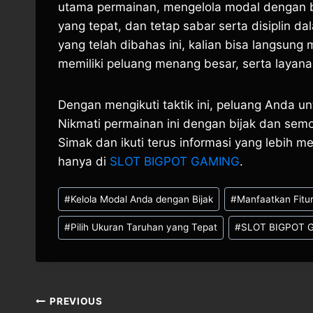
utama permainan, mengelola modal dengan b
yang tepat, dan tetap sabar serta disiplin d
yang telah dibahas ini, kalian bisa langsung
memiliki peluang menang besar, serta layanan
Dengan mengikuti taktik ini, peluang Anda un
Nikmati permainan ini dengan bijak dan sem
Simak dan ikuti terus informasi yang lebih m
hanya di
SLOT BIGPOT GAMING
.
Post
#
Kelola Modal Anda dengan Bijak
#
Manfaatkan Fitur
Tags:
#
Pilih Ukuran Taruhan yang Tepat
#
SLOT BIGPOT 
Post
PREVIOUS