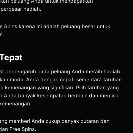
katkan peluang Anda untuk mendapatkan
perbesar hadiah.
 Spins karena ini adalah peluang besar untuk
n.
 Tepat
at berpengaruh pada peluang Anda meraih hadiah
iskan modal Anda dengan cepat, sementara taruhan
da kemenangan yang signifikan. Pilih taruhan yang
ri Anda banyak kesempatan bermain dan memicu
g kemenangan.
ang memberi Anda cukup banyak putaran dan
an Free Spins.