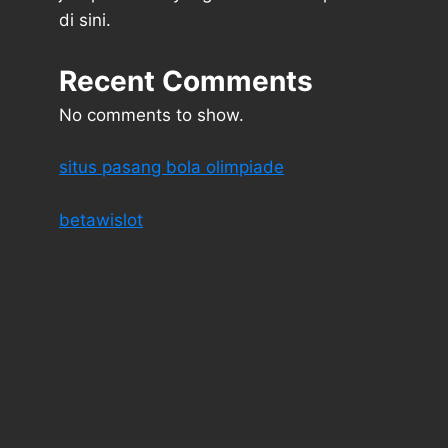
di sini.
Recent Comments
No comments to show.
situs pasang bola olimpiade
betawislot