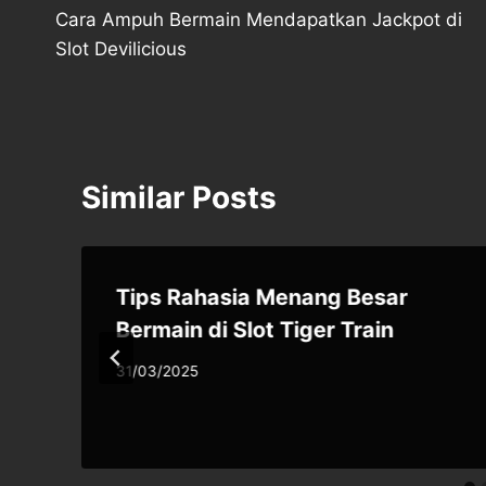
Cara Ampuh Bermain Mendapatkan Jackpot di
navigation
Slot Devilicious
Similar Posts
Tips Rahasia Menang Besar
Bermain di Slot Tiger Train
31/03/2025