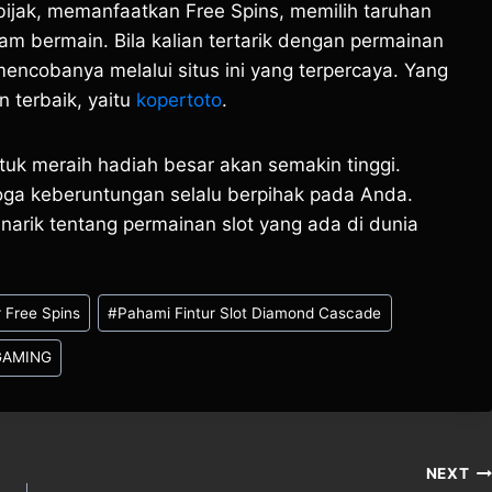
ijak, memanfaatkan Free Spins, memilih taruhan
alam bermain.
Bila kalian tertarik dengan permainan
 mencobanya melalui situs ini yang terpercaya. Yang
 terbaik, yaitu
kopertoto
.
tuk meraih hadiah besar akan semakin tinggi.
oga keberuntungan selalu berpihak pada Anda.
enarik tentang permainan slot yang ada di dunia
 Free Spins
#
Pahami Fintur Slot Diamond Cascade
GAMING
NEXT