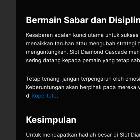
Bermain Sabar dan Disipli
Kesabaran adalah kunci utama untuk sukses 
menaikkan taruhan atau mengubah strategi 
menguntungkan. Slot Diamond Cascade men
sering datang kepada pemain yang tetap saba
Tetap tenang, jangan terpengaruh oleh emosi,
Keberuntungan akan berpihak pada mereka y
di
kopertoto
.
Kesimpulan
Untuk mendapatkan hadiah besar di Slot Dia