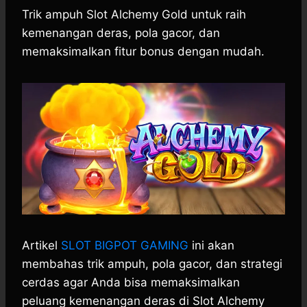
Trik ampuh Slot Alchemy Gold untuk raih
a
c
s
l
y
n
t
e
s
e
p
e
kemenangan deras, pola gacor, dan
s
b
e
g
e
memaksimalkan fitur bonus dengan mudah.
A
o
n
r
p
o
g
a
p
k
e
m
r
Artikel
SLOT BIGPOT GAMING
ini akan
membahas trik ampuh, pola gacor, dan strategi
cerdas agar Anda bisa memaksimalkan
peluang kemenangan deras di Slot Alchemy