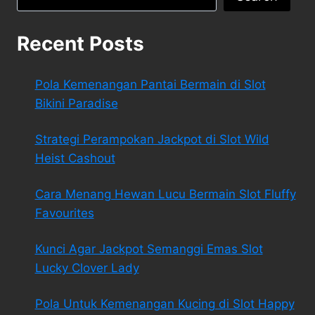
Recent Posts
Pola Kemenangan Pantai Bermain di Slot
Bikini Paradise
Strategi Perampokan Jackpot di Slot Wild
Heist Cashout
Cara Menang Hewan Lucu Bermain Slot Fluffy
Favourites
Kunci Agar Jackpot Semanggi Emas Slot
Lucky Clover Lady
Pola Untuk Kemenangan Kucing di Slot Happy