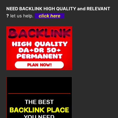
NEED BACKLINK HIGH QUALITY and RELEVANT
?
let us help.
click here