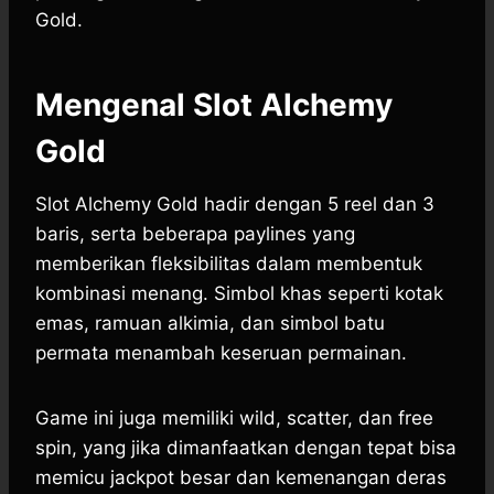
Gold.
Mengenal Slot Alchemy
Gold
Slot Alchemy Gold hadir dengan 5 reel dan 3
baris, serta beberapa paylines yang
memberikan fleksibilitas dalam membentuk
kombinasi menang. Simbol khas seperti kotak
emas, ramuan alkimia, dan simbol batu
permata menambah keseruan permainan.
Game ini juga memiliki wild, scatter, dan free
spin, yang jika dimanfaatkan dengan tepat bisa
memicu jackpot besar dan kemenangan deras