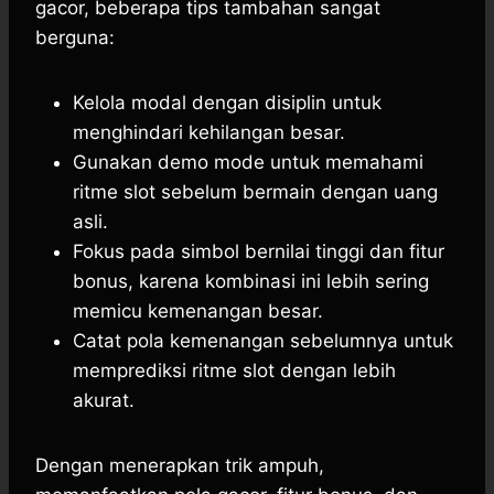
gacor, beberapa tips tambahan sangat
berguna:
Kelola modal dengan disiplin untuk
menghindari kehilangan besar.
Gunakan demo mode untuk memahami
ritme slot sebelum bermain dengan uang
asli.
Fokus pada simbol bernilai tinggi dan fitur
bonus, karena kombinasi ini lebih sering
memicu kemenangan besar.
Catat pola kemenangan sebelumnya untuk
memprediksi ritme slot dengan lebih
akurat.
Dengan menerapkan trik ampuh,