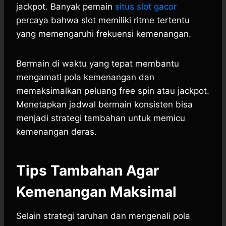
jackpot. Banyak pemain
situs slot gacor
percaya bahwa slot memiliki ritme tertentu
yang memengaruhi frekuensi kemenangan.
Bermain di waktu yang tepat membantu
mengamati pola kemenangan dan
memaksimalkan peluang free spin atau jackpot.
Menetapkan jadwal bermain konsisten bisa
menjadi strategi tambahan untuk memicu
kemenangan deras.
Tips Tambahan Agar
Kemenangan Maksimal
Selain strategi taruhan dan mengenali pola