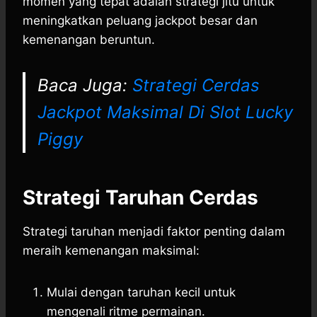
momen yang tepat adalah strategi jitu untuk
meningkatkan peluang jackpot besar dan
kemenangan beruntun.
Baca Juga:
Strategi Cerdas
Jackpot Maksimal Di Slot Lucky
Piggy
Strategi Taruhan Cerdas
Strategi taruhan menjadi faktor penting dalam
meraih kemenangan maksimal:
Mulai dengan taruhan kecil untuk
mengenali ritme permainan.