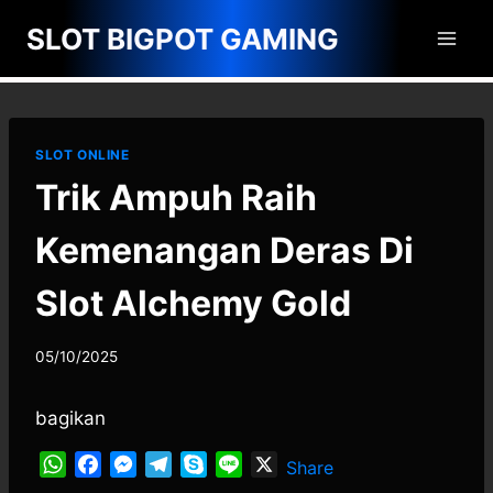
Skip
SLOT BIGPOT GAMING
to
content
SLOT ONLINE
Trik Ampuh Raih
Kemenangan Deras Di
Slot Alchemy Gold
By
05/10/2025
adminmessith
bagikan
W
F
M
T
S
L
X
Share
h
a
e
e
k
i