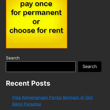
Search
Search
Recent Posts
Pola Kemenangan Pantai Bermain di Slot
Bikini Paradise