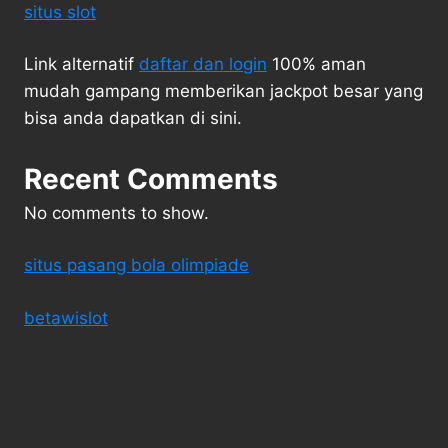
situs slot
Link alternatif
daftar dan login
100% aman
mudah gampang memberikan jackpot besar yang
bisa anda dapatkan di sini.
Recent Comments
No comments to show.
situs pasang bola olimpiade
betawislot