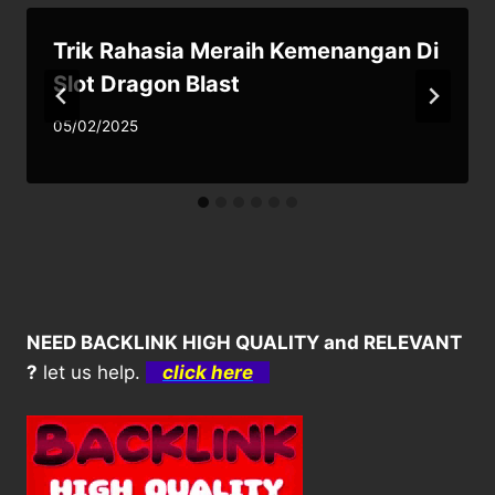
Trik Rahasia Meraih Kemenangan Di
Slot Dragon Blast
05/02/2025
NEED BACKLINK HIGH QUALITY and RELEVANT
?
let us help.
click here