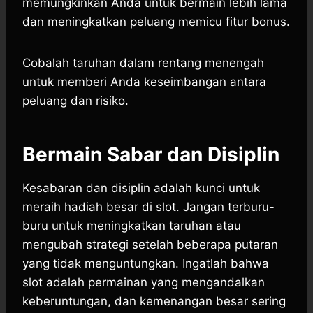
memungkinkan Anda untuk bermain lebih lama
dan meningkatkan peluang memicu fitur bonus.
Cobalah taruhan dalam rentang menengah
untuk memberi Anda keseimbangan antara
peluang dan risiko.
Bermain Sabar dan Disiplin
Kesabaran dan disiplin adalah kunci untuk
meraih hadiah besar di slot. Jangan terburu-
buru untuk meningkatkan taruhan atau
mengubah strategi setelah beberapa putaran
yang tidak menguntungkan. Ingatlah bahwa
slot adalah permainan yang mengandalkan
keberuntungan, dan kemenangan besar sering