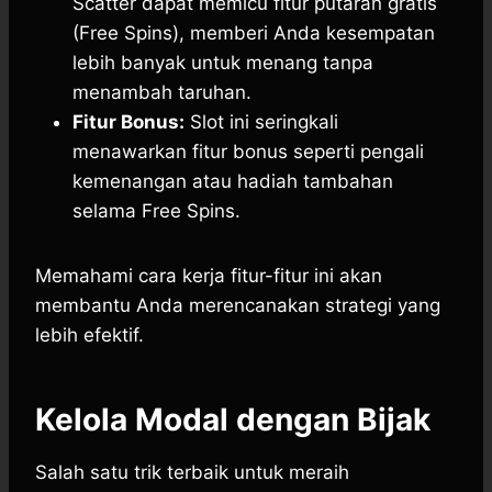
Scatter dapat memicu fitur putaran gratis
(Free Spins), memberi Anda kesempatan
lebih banyak untuk menang tanpa
menambah taruhan.
Fitur Bonus:
Slot ini seringkali
menawarkan fitur bonus seperti pengali
kemenangan atau hadiah tambahan
selama Free Spins.
Memahami cara kerja fitur-fitur ini akan
membantu Anda merencanakan strategi yang
lebih efektif.
Kelola Modal dengan Bijak
Salah satu trik terbaik untuk meraih