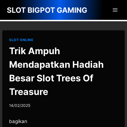
Skip
SLOT BIGPOT GAMING
to
content
SLOT ONLINE
Trik Ampuh
Mendapatkan Hadiah
Besar Slot Trees Of
Treasure
By
14/02/2025
Sanju
bagikan