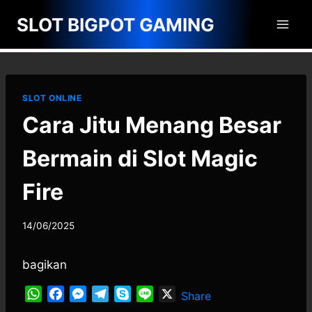
Skip
SLOT BIGPOT GAMING
to
content
SLOT ONLINE
Cara Jitu Menang Besar
Bermain di Slot Magic
Fire
By
14/06/2025
Thias
bagikan
W
F
M
T
S
L
X
Share
h
a
e
e
k
i