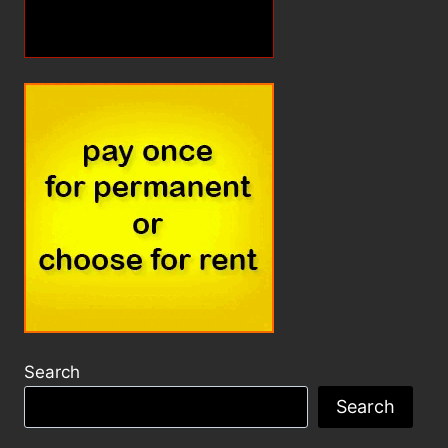
Search
Search