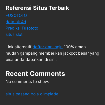
Referensi Situs Terbaik
FUSOTOTO
data hk 4d
Prediksi Fusototo
situs slot
Link alternatif
daftar dan login
100% aman
mudah gampang memberikan jackpot besar yang
bisa anda dapatkan di sini.
Recent Comments
No comments to show.
situs pasang bola olimpiade