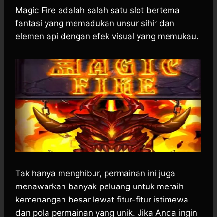
Magic Fire adalah salah satu slot bertema
a
c
s
l
y
n
t
e
s
e
p
e
fantasi yang memadukan unsur sihir dan
s
b
e
g
e
elemen api dengan efek visual yang memukau.
A
o
n
r
p
o
g
a
p
k
e
m
r
Tak hanya menghibur, permainan ini juga
menawarkan banyak peluang untuk meraih
kemenangan besar lewat fitur-fitur istimewa
dan pola permainan yang unik. Jika Anda ingin