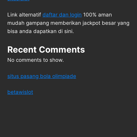
Link alternatif
daftar dan login
100% aman
mudah gampang memberikan jackpot besar yang
bisa anda dapatkan di sini.
Recent Comments
No comments to show.
situs pasang bola olimpiade
betawislot