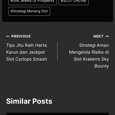
#
Slot Jewels Of Prosperity
#
SLOT ONLINE
#
Strategi Menang Slot
Post
PREVIOUS
NEXT
Tips Jitu Raih Harta
Strategi Aman
navigation
Karun dan Jackpot
Mengelola Risiko di
Slot Cyclops Smash
Slot Kraken’s Sky
Bounty
Similar Posts