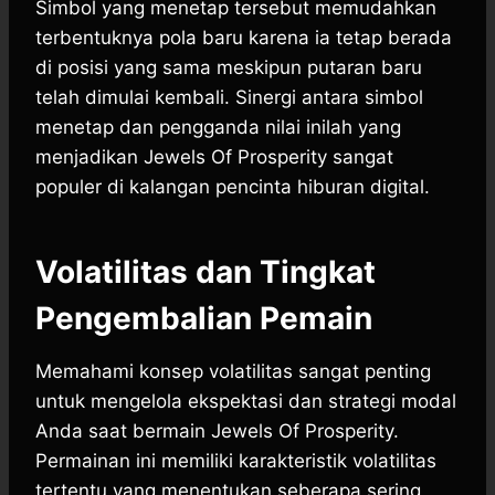
Simbol yang menetap tersebut memudahkan
terbentuknya pola baru karena ia tetap berada
di posisi yang sama meskipun putaran baru
telah dimulai kembali. Sinergi antara simbol
menetap dan pengganda nilai inilah yang
menjadikan Jewels Of Prosperity sangat
populer di kalangan pencinta hiburan digital.
Volatilitas dan Tingkat
Pengembalian Pemain
Memahami konsep volatilitas sangat penting
untuk mengelola ekspektasi dan strategi modal
Anda saat bermain Jewels Of Prosperity.
Permainan ini memiliki karakteristik volatilitas
tertentu yang menentukan seberapa sering