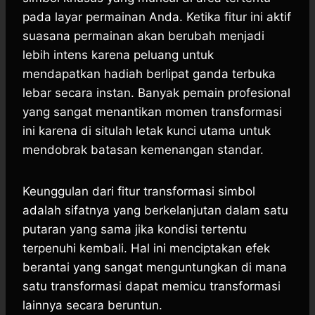
pada layar permainan Anda. Ketika fitur ini aktif
suasana permainan akan berubah menjadi
lebih intens karena peluang untuk
mendapatkan hadiah berlipat ganda terbuka
lebar secara instan. Banyak pemain profesional
yang sangat menantikan momen transformasi
ini karena di situlah letak kunci utama untuk
mendobrak batasan kemenangan standar.
Keunggulan dari fitur transformasi simbol
adalah sifatnya yang berkelanjutan dalam satu
putaran yang sama jika kondisi tertentu
terpenuhi kembali. Hal ini menciptakan efek
berantai yang sangat menguntungkan di mana
satu transformasi dapat memicu transformasi
lainnya secara beruntun.