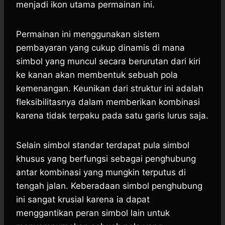
menjadi ikon utama permainan ini.
Permainan ini menggunakan sistem
pembayaran yang cukup dinamis di mana
simbol yang muncul secara berurutan dari kiri
ke kanan akan membentuk sebuah pola
kemenangan. Keunikan dari struktur ini adalah
fleksibilitasnya dalam memberikan kombinasi
karena tidak terpaku pada satu garis lurus saja.
Selain simbol standar terdapat pula simbol
khusus yang berfungsi sebagai penghubung
antar kombinasi yang mungkin terputus di
tengah jalan. Keberadaan simbol penghubung
ini sangat krusial karena ia dapat
menggantikan peran simbol lain untuk