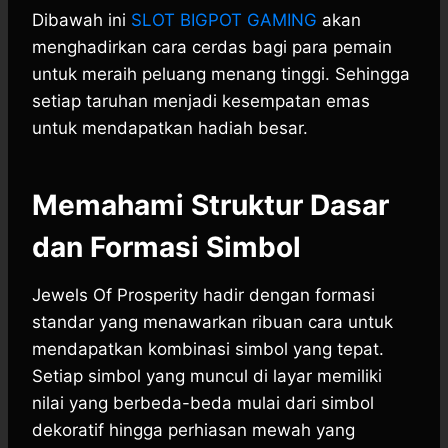
Dibawah ini
SLOT BIGPOT GAMING
akan
menghadirkan cara cerdas bagi para pemain
untuk meraih peluang menang tinggi. Sehingga
setiap taruhan menjadi kesempatan emas
untuk mendapatkan hadiah besar.
Memahami Struktur Dasar
dan Formasi Simbol
Jewels Of Prosperity hadir dengan formasi
standar yang menawarkan ribuan cara untuk
mendapatkan kombinasi simbol yang tepat.
Setiap simbol yang muncul di layar memiliki
nilai yang berbeda-beda mulai dari simbol
dekoratif hingga perhiasan mewah yang