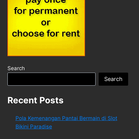
Search
Search
Recent Posts
Pola Kemenangan Pantai Bermain di Slot
Bikini Paradise