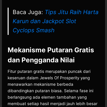
Baca Juga:
Tips Jitu Raih Harta
Karun dan Jackpot Slot
Cyclops Smash
Mekanisme Putaran Gratis
dan Pengganda Nilai
Fitur putaran gratis merupakan puncak dari
keseruan dalam Jewels Of Prosperity yang
menawarkan mekanisme berbeda
dibandingkan putaran biasa. Selama fase ini
berlangsung ada elemen tambahan yang
membuat setiap hasil menjadi jauh lebih besar