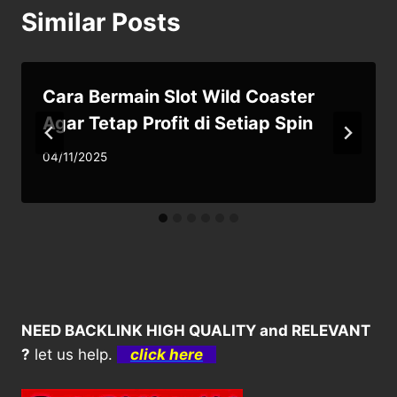
Similar Posts
Cara Bermain Slot Wild Coaster
Agar Tetap Profit di Setiap Spin
04/11/2025
NEED BACKLINK HIGH QUALITY and RELEVANT
?
let us help.
click here