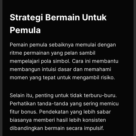
Strategi Bermain Untuk
Pemula
Pemain pemula sebaiknya memulai dengan
ritme permainan yang pelan sambil
mempelajari pola simbol. Cara ini membantu
membangun intuisi dasar dan memahami
momen yang tepat untuk mengambil risiko.
Selain itu, penting untuk tidak terburu-buru.
Perhatikan tanda-tanda yang sering memicu
fitur bonus. Pendekatan yang lebih sabar
biasanya memberi hasil lebih konsisten
dibandingkan bermain secara impulsif.