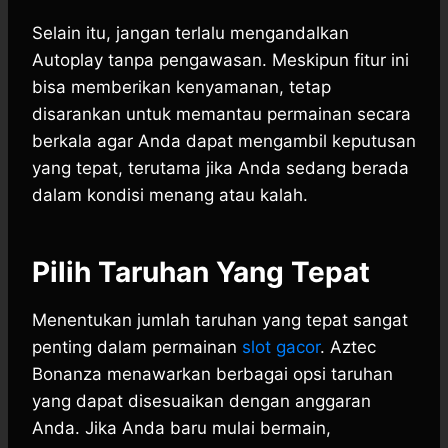
Selain itu, jangan terlalu mengandalkan
Autoplay tanpa pengawasan. Meskipun fitur ini
bisa memberikan kenyamanan, tetap
disarankan untuk memantau permainan secara
berkala agar Anda dapat mengambil keputusan
yang tepat, terutama jika Anda sedang berada
dalam kondisi menang atau kalah.
Pilih Taruhan Yang Tepat
Menentukan jumlah taruhan yang tepat sangat
penting dalam permainan
slot gacor
. Aztec
Bonanza menawarkan berbagai opsi taruhan
yang dapat disesuaikan dengan anggaran
Anda. Jika Anda baru mulai bermain,