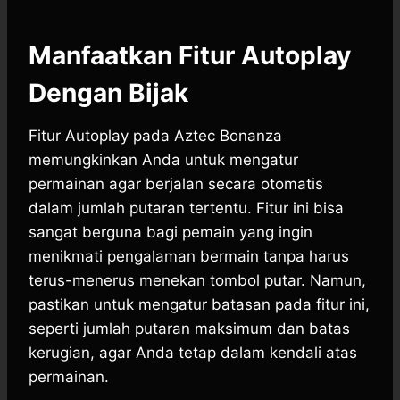
Manfaatkan Fitur Autoplay
Dengan Bijak
Fitur Autoplay pada Aztec Bonanza
memungkinkan Anda untuk mengatur
permainan agar berjalan secara otomatis
dalam jumlah putaran tertentu. Fitur ini bisa
sangat berguna bagi pemain yang ingin
menikmati pengalaman bermain tanpa harus
terus-menerus menekan tombol putar. Namun,
pastikan untuk mengatur batasan pada fitur ini,
seperti jumlah putaran maksimum dan batas
kerugian, agar Anda tetap dalam kendali atas
permainan.