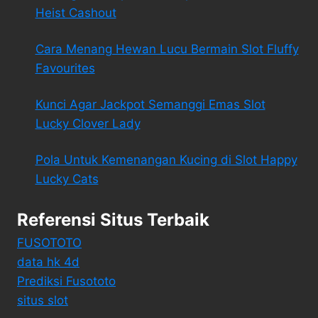
Heist Cashout
Cara Menang Hewan Lucu Bermain Slot Fluffy
Favourites
Kunci Agar Jackpot Semanggi Emas Slot
Lucky Clover Lady
Pola Untuk Kemenangan Kucing di Slot Happy
Lucky Cats
Referensi Situs Terbaik
FUSOTOTO
data hk 4d
Prediksi Fusototo
situs slot