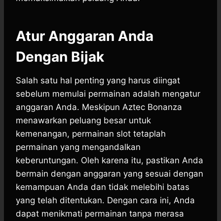
Atur Anggaran Anda
Dengan Bijak
Salah satu hal penting yang harus diingat
sebelum memulai permainan adalah mengatur
anggaran Anda. Meskipun Aztec Bonanza
menawarkan peluang besar untuk
kemenangan, permainan slot tetaplah
permainan yang mengandalkan
keberuntungan. Oleh karena itu, pastikan Anda
bermain dengan anggaran yang sesuai dengan
kemampuan Anda dan tidak melebihi batas
yang telah ditentukan. Dengan cara ini, Anda
dapat menikmati permainan tanpa merasa