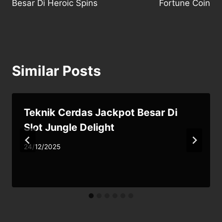
Besar Di Heroic Spins
Fortune Coin
Similar Posts
Teknik Cerdas Jackpot Besar Di
Slot Jungle Delight
24/12/2025