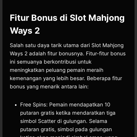
Fitur Bonus di Slot Mahjong
Ways 2
Salah satu daya tarik utama dari Slot Mahjong
Ways 2 adalah fitur bonusnya. Fitur-fitur bonus
ini semuanya berkontribusi untuk
meningkatkan peluang pemain meraih
kemenangan yang lebih besar. Beberapa fitur
bonus yang menarik antara lain:
Free Spins: Pemain mendapatkan 10
putaran gratis ketika mendaratkan tiga
simbol Scatter di gulungan. Selama
putaran gratis, simbol pada gulungan