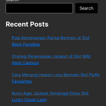
Search
Recent Posts
Pola Kemenangan Pantai Bermain di Slot
Bikini Paradise
Strategi Perampokan Jackpot di Slot Wild
Heist Cashout
Cara Menang Hewan Lucu Bermain Slot Fluffy
Favourites
Kunci Agar Jackpot Semanggi Emas Slot
Lucky Clover Lady