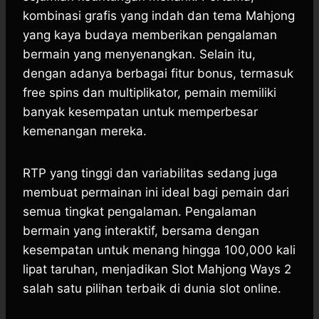
kombinasi grafis yang indah dan tema Mahjong
yang kaya budaya memberikan pengalaman
bermain yang menyenangkan. Selain itu,
dengan adanya berbagai fitur bonus, termasuk
free spins dan multiplikator, pemain memiliki
banyak kesempatan untuk memperbesar
kemenangan mereka.
RTP yang tinggi dan variabilitas sedang juga
membuat permainan ini ideal bagi pemain dari
semua tingkat pengalaman. Pengalaman
bermain yang interaktif, bersama dengan
kesempatan untuk menang hingga 100,000 kali
lipat taruhan, menjadikan Slot Mahjong Ways 2
salah satu pilihan terbaik di dunia slot online.