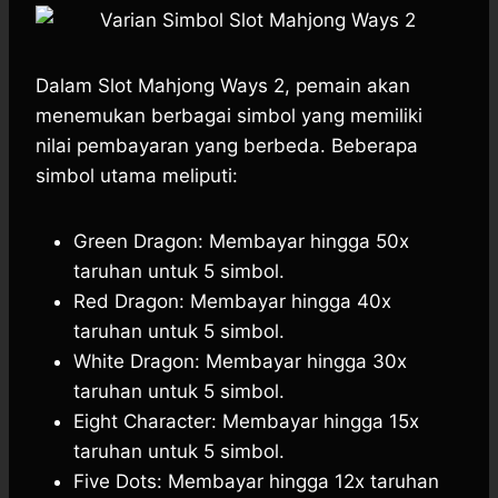
Dalam Slot Mahjong Ways 2, pemain akan
menemukan berbagai simbol yang memiliki
nilai pembayaran yang berbeda. Beberapa
simbol utama meliputi:
Green Dragon: Membayar hingga 50x
taruhan untuk 5 simbol.
Red Dragon: Membayar hingga 40x
taruhan untuk 5 simbol.
White Dragon: Membayar hingga 30x
taruhan untuk 5 simbol.
Eight Character: Membayar hingga 15x
taruhan untuk 5 simbol.
Five Dots: Membayar hingga 12x taruhan