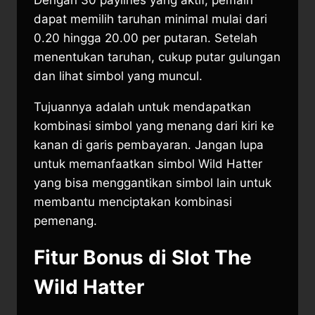
Dengan 30 paylines yang aktif, pemain
dapat memilih taruhan minimal mulai dari
0.20 hingga 20.00 per putaran. Setelah
menentukan taruhan, cukup putar gulungan
dan lihat simbol yang muncul.
Tujuannya adalah untuk mendapatkan
kombinasi simbol yang menang dari kiri ke
kanan di garis pembayaran. Jangan lupa
untuk memanfaatkan simbol Wild Hatter
yang bisa menggantikan simbol lain untuk
membantu menciptakan kombinasi
pemenang.
Fitur Bonus di Slot The
Wild Hatter