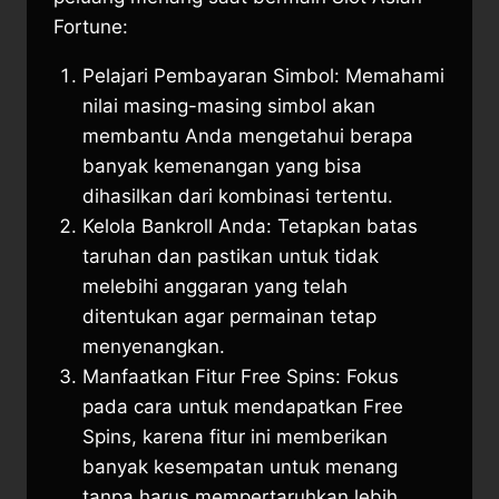
Fortune:
Pelajari Pembayaran Simbol: Memahami
nilai masing-masing simbol akan
membantu Anda mengetahui berapa
banyak kemenangan yang bisa
dihasilkan dari kombinasi tertentu.
Kelola Bankroll Anda: Tetapkan batas
taruhan dan pastikan untuk tidak
melebihi anggaran yang telah
ditentukan agar permainan tetap
menyenangkan.
Manfaatkan Fitur Free Spins: Fokus
pada cara untuk mendapatkan Free
Spins, karena fitur ini memberikan
banyak kesempatan untuk menang
tanpa harus mempertaruhkan lebih