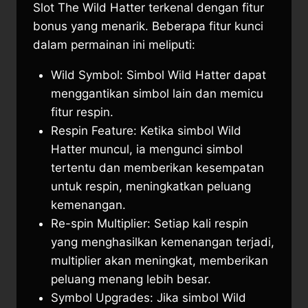
Slot The Wild Hatter terkenal dengan fitur
bonus yang menarik. Beberapa fitur kunci
dalam permainan ini meliputi:
Wild Symbol: Simbol Wild Hatter dapat
menggantikan simbol lain dan memicu
fitur respin.
Respin Feature: Ketika simbol Wild
Hatter muncul, ia mengunci simbol
tertentu dan memberikan kesempatan
untuk respin, meningkatkan peluang
kemenangan.
Re-spin Multiplier: Setiap kali respin
yang menghasilkan kemenangan terjadi,
multiplier akan meningkat, memberikan
peluang menang lebih besar.
Symbol Upgrades: Jika simbol Wild