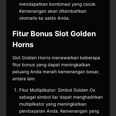
mendapatkan kombinasi yang cocok.
Kemenangan akan ditambahkan
otomatis ke saldo Anda.
Fitur Bonus Slot Golden
Horns
Slot Golden Horns menawarkan beberapa
fitur bonus yang dapat meningkatkan
peluang Anda meraih kemenangan besar,
antara lain:
Fitur Multiplikator: Simbol Golden Ox
sebagai simbol liar dapat menghadirkan
multiplikator yang meningkatkan
pembayaran Anda. Kemenangan yang