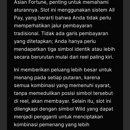
Asian Fortune, penting untuk memahami
aturannya. Slot ini menggunakan sistem All
Pay, yang berarti bahwa Anda tidak perlu
memperhatikan jalur pembayaran
tradisional. Tidak ada garis pembayaran
yang ditetapkan; Anda hanya perlu
mendapatkan tiga simbol identik atau lebih
secara berurutan mulai dari reel paling kiri.
Ini memberikan peluang lebih besar untuk
menang pada setiap putaran, karena
semua kombinasi yang memenuhi syarat,
tanpa memedulikan posisi simbol tersebut
di reel, akan membayar. Selain itu, slot ini
dilengkapi dengan simbol Wild yang dapat
menjadi pengganti untuk menciptakan
kombinasi pemenang yang lebih