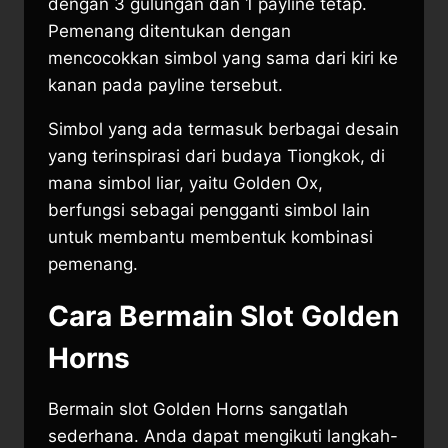
dengan 3 gulungan dan 1 payline tetap.
Pemenang ditentukan dengan
mencocokkan simbol yang sama dari kiri ke
kanan pada payline tersebut.
Simbol yang ada termasuk berbagai desain
yang terinspirasi dari budaya Tiongkok, di
mana simbol liar, yaitu Golden Ox,
berfungsi sebagai pengganti simbol lain
untuk membantu membentuk kombinasi
pemenang.
Cara Bermain Slot Golden
Horns
Bermain slot Golden Horns sangatlah
sederhana. Anda dapat mengikuti langkah-