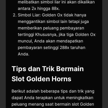
melibatkan simbol liar ini akan dikalikan
antara 2x hingga 88x.
Simbol Liar: Golden Ox tidak hanya
menggantikan simbol lain tetapi juga
memberikan peluang pembayaran
tertinggi Khususnya, jika tiga Golden Ox
muncul, Anda akan mendapatkan
pembayaran setinggi 288x taruhan
Anda.
Tips dan Trik Bermain
Slot Golden Horns
Berikut adalah beberapa tips dan trik yang
dapat Anda terapkan untuk meningkatkan
peluang menang saat bermain slot Golden