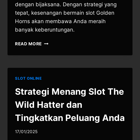
dengan bijaksana. Dengan strategi yang
tepat, kesenangan bermain slot Golden
Horns akan membawa Anda meraih
banyak keberuntungan.
CARA
READ MORE
MENANG
BERMAIN
SLOT
GOLDEN
HORNS
SLOT ONLINE
DENGAN
MUDAH
Strategi Menang Slot The
DAN
CEPAT
Wild Hatter dan
Tingkatkan Peluang Anda
17/01/2025