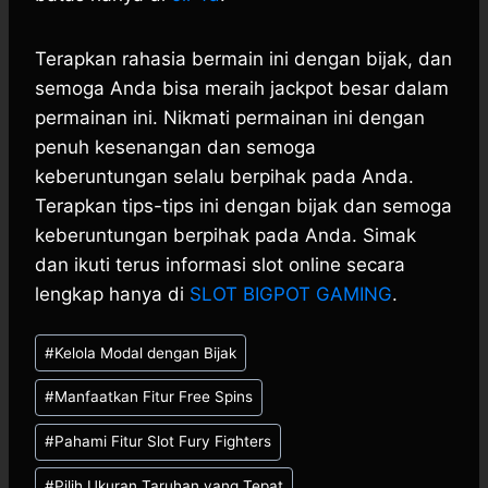
Terapkan rahasia bermain ini dengan bijak, dan
semoga Anda bisa meraih jackpot besar dalam
permainan ini. Nikmati permainan ini dengan
penuh kesenangan dan semoga
keberuntungan selalu berpihak pada Anda.
Terapkan tips-tips ini dengan bijak dan semoga
keberuntungan berpihak pada Anda. Simak
dan ikuti terus informasi slot online secara
lengkap hanya di
SLOT BIGPOT GAMING
.
Post
#
Kelola Modal dengan Bijak
Tags:
#
Manfaatkan Fitur Free Spins
#
Pahami Fitur Slot Fury Fighters
#
Pilih Ukuran Taruhan yang Tepat