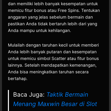
dan memiliki lebih banyak kesempatan untuk
memicu fitur bonus atau Free Spins. Tentukan
anggaran yang jelas sebelum bermain dan
pastikan Anda tidak bertaruh lebih dari yang
Anda mampu untuk kehilangan.
Mulailah dengan taruhan kecil untuk memberi
Anda lebih banyak putaran dan kesempatan
untuk memicu simbol Scatter atau fitur bonus
lainnya. Setelah mendapatkan kemenangan,
Anda bisa meningkatkan taruhan secara
bertahap.
Baca Juga:
Taktik Bermain
Menang Maxwin Besar di Slot