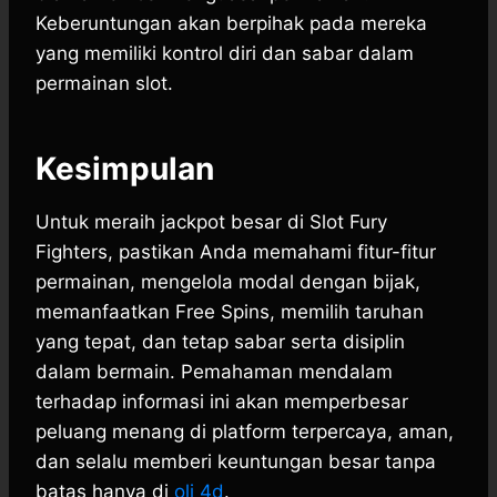
Keberuntungan akan berpihak pada mereka
yang memiliki kontrol diri dan sabar dalam
permainan slot.
Kesimpulan
Untuk meraih jackpot besar di Slot Fury
Fighters, pastikan Anda memahami fitur-fitur
permainan, mengelola modal dengan bijak,
memanfaatkan Free Spins, memilih taruhan
yang tepat, dan tetap sabar serta disiplin
dalam bermain.
Pemahaman mendalam
terhadap informasi ini akan memperbesar
peluang menang di platform terpercaya, aman,
dan selalu memberi keuntungan besar tanpa
batas hanya di
oli 4d
.