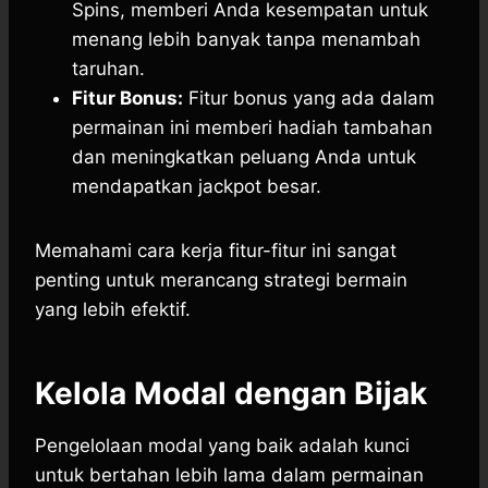
Spins, memberi Anda kesempatan untuk
menang lebih banyak tanpa menambah
taruhan.
Fitur Bonus:
Fitur bonus yang ada dalam
permainan ini memberi hadiah tambahan
dan meningkatkan peluang Anda untuk
mendapatkan jackpot besar.
Memahami cara kerja fitur-fitur ini sangat
penting untuk merancang strategi bermain
yang lebih efektif.
Kelola Modal dengan Bijak
Pengelolaan modal yang baik adalah kunci
untuk bertahan lebih lama dalam permainan