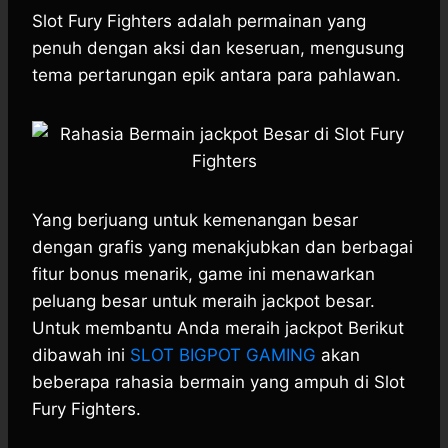
Slot Fury Fighters adalah permainan yang
a
c
s
l
y
n
t
e
s
e
p
e
penuh dengan aksi dan keseruan, mengusung
s
b
e
g
e
tema pertarungan epik antara para pahlawan.
A
o
n
r
p
o
g
a
p
k
e
m
r
Yang berjuang untuk kemenangan besar
dengan grafis yang menakjubkan dan berbagai
fitur bonus menarik, game ini menawarkan
peluang besar untuk meraih jackpot besar.
Untuk membantu Anda meraih jackpot Berikut
dibawah ini
SLOT BIGPOT GAMING
akan
beberapa rahasia bermain yang ampuh di Slot
Fury Fighters.