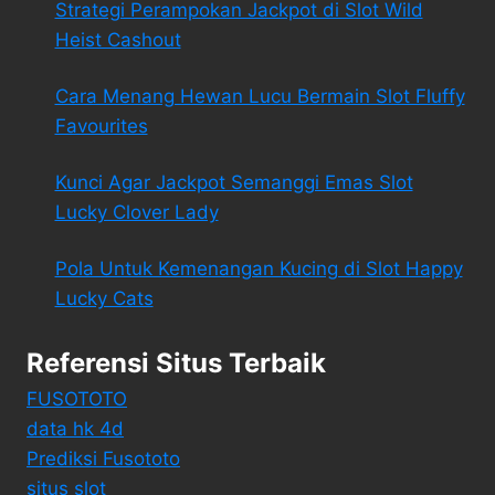
Strategi Perampokan Jackpot di Slot Wild
Heist Cashout
Cara Menang Hewan Lucu Bermain Slot Fluffy
Favourites
Kunci Agar Jackpot Semanggi Emas Slot
Lucky Clover Lady
Pola Untuk Kemenangan Kucing di Slot Happy
Lucky Cats
Referensi Situs Terbaik
FUSOTOTO
data hk 4d
Prediksi Fusototo
situs slot