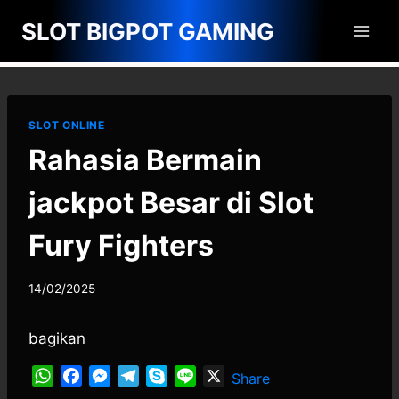
Skip
SLOT BIGPOT GAMING
to
content
SLOT ONLINE
Rahasia Bermain
jackpot Besar di Slot
Fury Fighters
By
14/02/2025
Sanju
bagikan
W
F
M
T
S
L
X
Share
h
a
e
e
k
i