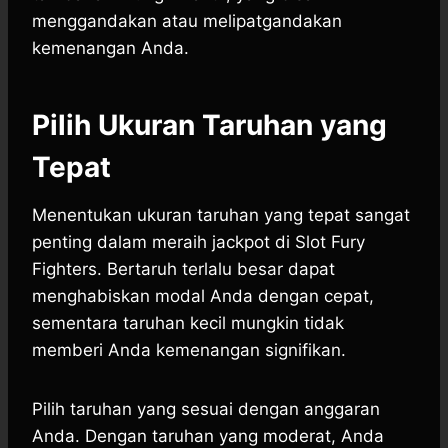
menggandakan atau melipatgandakan
kemenangan Anda.
Pilih Ukuran Taruhan yang
Tepat
Menentukan ukuran taruhan yang tepat sangat
penting dalam meraih jackpot di Slot Fury
Fighters. Bertaruh terlalu besar dapat
menghabiskan modal Anda dengan cepat,
sementara taruhan kecil mungkin tidak
memberi Anda kemenangan signifikan.
Pilih taruhan yang sesuai dengan anggaran
Anda. Dengan taruhan yang moderat, Anda