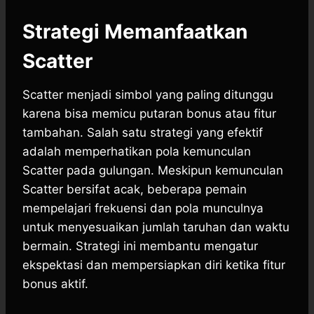
Strategi Memanfaatkan
Scatter
Scatter menjadi simbol yang paling ditunggu
karena bisa memicu putaran bonus atau fitur
tambahan. Salah satu strategi yang efektif
adalah memperhatikan pola kemunculan
Scatter pada gulungan. Meskipun kemunculan
Scatter bersifat acak, beberapa pemain
mempelajari frekuensi dan pola munculnya
untuk menyesuaikan jumlah taruhan dan waktu
bermain. Strategi ini membantu mengatur
ekspektasi dan mempersiapkan diri ketika fitur
bonus aktif.