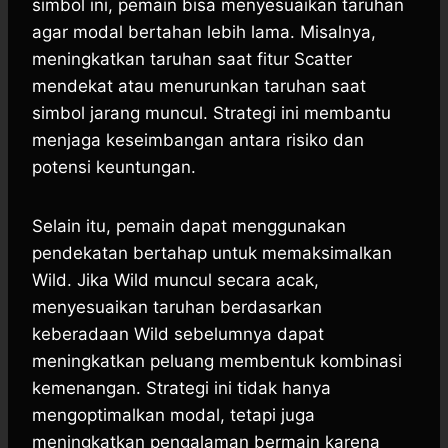
simbol ini, pemain bisa menyesuaikan taruhan
agar modal bertahan lebih lama. Misalnya,
meningkatkan taruhan saat fitur Scatter
mendekat atau menurunkan taruhan saat
simbol jarang muncul. Strategi ini membantu
menjaga keseimbangan antara risiko dan
potensi keuntungan.
Selain itu, pemain dapat menggunakan
pendekatan bertahap untuk memaksimalkan
Wild. Jika Wild muncul secara acak,
menyesuaikan taruhan berdasarkan
keberadaan Wild sebelumnya dapat
meningkatkan peluang membentuk kombinasi
kemenangan. Strategi ini tidak hanya
mengoptimalkan modal, tetapi juga
meningkatkan pengalaman bermain karena