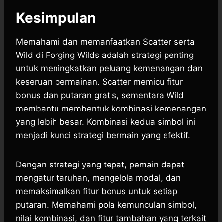
Kesimpulan
Memahami dan memanfaatkan Scatter serta
Wild di Forging Wilds adalah strategi penting
untuk meningkatkan peluang kemenangan dan
keseruan permainan. Scatter memicu fitur
bonus dan putaran gratis, sementara Wild
membantu membentuk kombinasi kemenangan
yang lebih besar. Kombinasi kedua simbol ini
menjadi kunci strategi bermain yang efektif.
Dengan strategi yang tepat, pemain dapat
mengatur taruhan, mengelola modal, dan
memaksimalkan fitur bonus untuk setiap
putaran. Memahami pola kemunculan simbol,
nilai kombinasi, dan fitur tambahan yang terkait