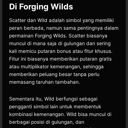
Di Forging Wilds
Scatter dan Wild adalah simbol yang memiliki
peran berbeda, namun sama pentingnya dalam
permainan Forging Wilds. Scatter biasanya
muncul di mana saja di gulungan dan sering
kali memicu putaran bonus atau fitur khusus.
Fitur ini biasanya memberikan putaran gratis
atau multiplikator kemenangan, sehingga
memberikan peluang besar tanpa perlu
memasang taruhan tambahan.
Sementara itu, Wild berfungsi sebagai
pengganti simbol lain untuk membentuk
kombinasi kemenangan. Wild bisa muncul di
berbagai posisi di gulungan, dan