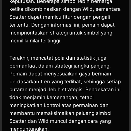
keputusan. Beberapa simbol lebih berharga
ketika dikombinasikan dengan Wild, sementara
Scatter dapat memicu fitur dengan pengali
tertentu. Dengan informasi ini, pemain dapat
memprioritaskan strategi untuk simbol yang
memiliki nilai tertinggi.
Terakhir, mencatat pola dan statistik juga
bermanfaat dalam strategi jangka panjang.
Pemain dapat menyesuaikan gaya bermain
berdasarkan tren yang terlihat, sehingga setiap
putaran menjadi lebih strategis. Pendekatan ini
tidak menjamin kemenangan, tetapi
meningkatkan kontrol atas permainan dan
membantu memaksimalkan peluang simbol
Scatter dan Wild muncul dengan cara yang
menguntungkan.