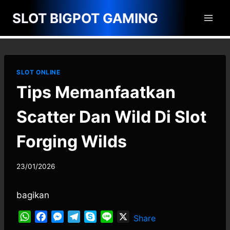
Skip
SLOT BIGPOT GAMING
to
content
SLOT ONLINE
Tips Memanfaatkan
Scatter Dan Wild Di Slot
Forging Wilds
By
23/01/2026
Alexander
bagikan
W
F
M
T
S
L
X
Share
h
a
e
e
k
i