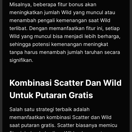
Misalnya, beberapa fitur bonus akan
meningkatkan jumlah Wild yang muncul atau
menambah pengali kemenangan saat Wild
terlibat. Dengan memanfaatkan fitur ini, setiap
Wild yang muncul bisa menjadi lebih berharga,
sehingga potensi kemenangan meningkat
tanpa harus menambah jumlah taruhan secara
signifikan.
Kombinasi Scatter Dan Wild
Untuk Putaran Gratis
Salah satu strategi terbaik adalah
memanfaatkan kombinasi Scatter dan Wild
saat putaran gratis. Scatter biasanya memicu