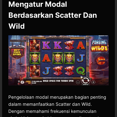
Mengatur Modal
Berdasarkan Scatter Dan
Wild
Pengelolaan modal merupakan bagian penting
dalam memanfaatkan Scatter dan Wild.
Dengan memahami frekuensi kemunculan