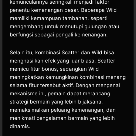
kemunculannya seringkali menjadi faktor
penentu kemenangan besar. Beberapa Wild
memiliki kemampuan tambahan, seperti
mengembang untuk menutupi gulungan atau
berfungsi sebagai pengali kemenangan.
Selain itu, kombinasi Scatter dan Wild bisa
menghasilkan efek yang luar biasa. Scatter
memicu fitur bonus, sedangkan Wild
meningkatkan kemungkinan kombinasi menang
selama fitur tersebut aktif. Dengan mengenal
mekanisme ini, pemain dapat merancang
strategi bermain yang lebih bijaksana,
memaksimalkan peluang kemenangan, dan
menikmati pengalaman bermain yang lebih
dinamis.