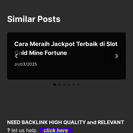
Similar Posts
Cara Meraih Jackpot Terbaik di Slot
Gold Mine Fortune
31/03/2025
NEED BACKLINK HIGH QUALITY and RELEVANT
?
let us help.
click here