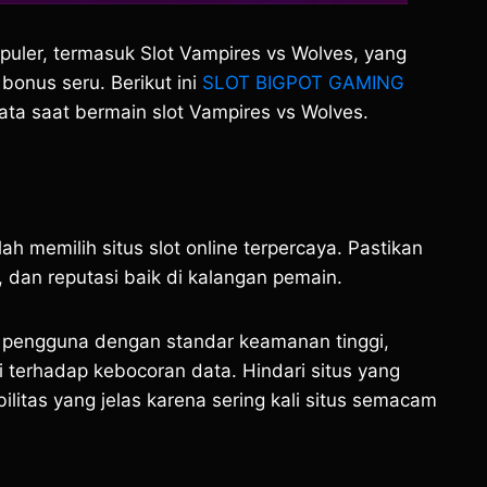
opuler, termasuk Slot Vampires vs Wolves, yang
bonus seru. Berikut ini
SLOT BIGPOT GAMING
a saat bermain slot Vampires vs Wolves.
 memilih situs slot online terpercaya. Pastikan
L, dan reputasi baik di kalangan pemain.
i pengguna dengan standar keamanan tinggi,
si terhadap kebocoran data. Hindari situs yang
litas yang jelas karena sering kali situs semacam