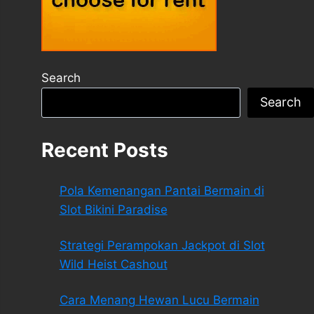
Search
Search
Recent Posts
Pola Kemenangan Pantai Bermain di
Slot Bikini Paradise
Strategi Perampokan Jackpot di Slot
Wild Heist Cashout
Cara Menang Hewan Lucu Bermain