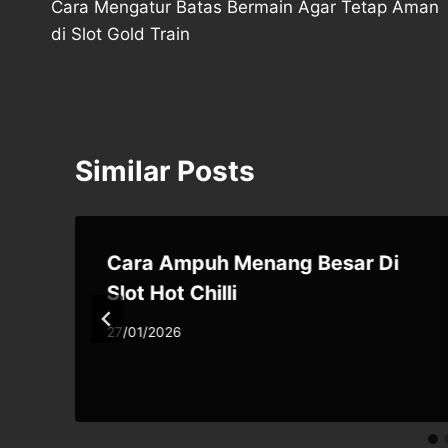
Cara Mengatur Batas Bermain Agar Tetap Aman
navigation
di Slot Gold Train
Similar Posts
Cara Ampuh Menang Besar Di
Slot Hot Chilli
27/01/2026