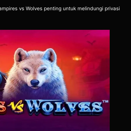
mpires vs Wolves penting untuk melindungi privasi