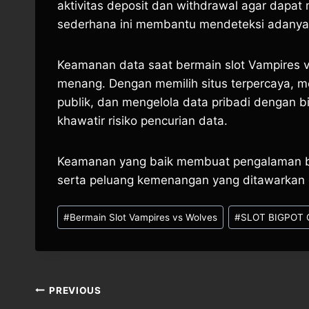
aktivitas deposit dan withdrawal agar dapa
sederhana ini membantu mendeteksi adanya a
Keamanan data saat bermain slot Vampires vs
menang. Dengan memilih situs terpercaya, 
publik, dan mengelola data pribadi dengan 
khawatir risiko pencurian data.
Keamanan yang baik membuat pengalaman be
serta peluang kemenangan yang ditawarkan ol
Post
#
Bermain Slot Vampires vs Wolves
#
SLOT BIGPOT
Tags:
Post
PREVIOUS