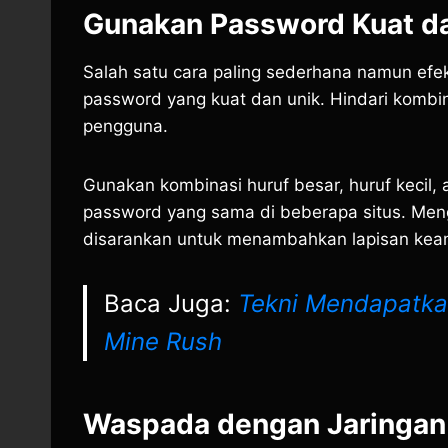
Gunakan Password Kuat d
Salah satu cara paling sederhana namun efe
password yang kuat dan unik. Hindari kombin
pengguna.
Gunakan kombinasi huruf besar, huruf kecil, 
password yang sama di beberapa situs. Menga
disarankan untuk menambahkan lapisan kea
Baca Juga:
Tekni Mendapatkan
Mine Rush
Waspada dengan Jaringan 