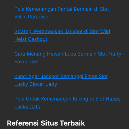
Pola Kemenangan Pantai Bermain di Slot
Bikini Paradise
Strategi Perampokan Jackpot di Slot Wild
Heist Cashout
Cara Menang Hewan Lucu Bermain Slot Fluffy
Favourites
Kunci Agar Jackpot Semanggi Emas Slot
Lucky Clover Lady
Pola Untuk Kemenangan Kucing di Slot Happy
Lucky Cats
Referensi Situs Terbaik