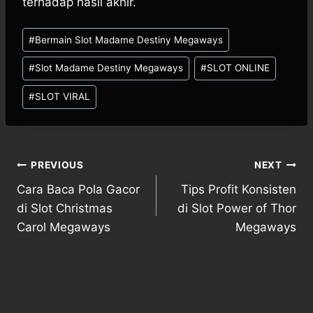
terhadap hasil akhir.
Post
#
Bermain Slot Madame Destiny Megaways
Tags:
#
Slot Madame Destiny Megaways
#
SLOT ONLINE
#
SLOT VIRAL
Post
PREVIOUS
NEXT
Cara Baca Pola Gacor
Tips Profit Konsisten
navigation
di Slot Christmas
di Slot Power of Thor
Carol Megaways
Megaways