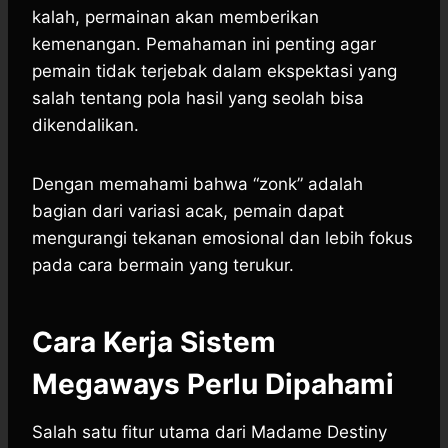
kalah, permainan akan memberikan
kemenangan. Pemahaman ini penting agar
pemain tidak terjebak dalam ekspektasi yang
salah tentang pola hasil yang seolah bisa
dikendalikan.
Dengan memahami bahwa “zonk” adalah
bagian dari variasi acak, pemain dapat
mengurangi tekanan emosional dan lebih fokus
pada cara bermain yang terukur.
Cara Kerja Sistem
Megaways Perlu Dipahami
Salah satu fitur utama dari Madame Destiny