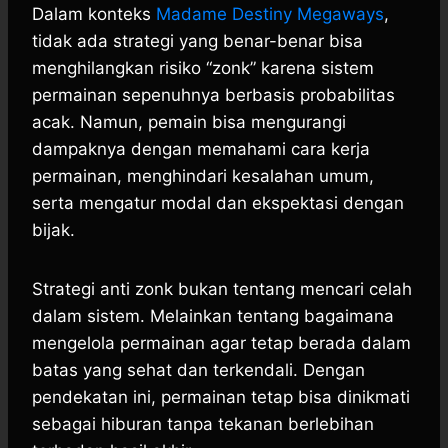
Dalam konteks
Madame Destiny Megaways
,
tidak ada strategi yang benar-benar bisa
menghilangkan risiko “zonk” karena sistem
permainan sepenuhnya berbasis probabilitas
acak. Namun, pemain bisa mengurangi
dampaknya dengan memahami cara kerja
permainan, menghindari kesalahan umum,
serta mengatur modal dan ekspektasi dengan
bijak.
Strategi anti zonk bukan tentang mencari celah
dalam sistem. Melainkan tentang bagaimana
mengelola permainan agar tetap berada dalam
batas yang sehat dan terkendali. Dengan
pendekatan ini, permainan tetap bisa dinikmati
sebagai hiburan tanpa tekanan berlebihan