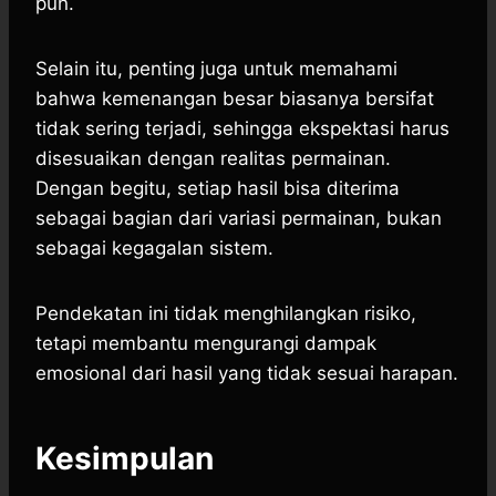
pun.
Selain itu, penting juga untuk memahami
bahwa kemenangan besar biasanya bersifat
tidak sering terjadi, sehingga ekspektasi harus
disesuaikan dengan realitas permainan.
Dengan begitu, setiap hasil bisa diterima
sebagai bagian dari variasi permainan, bukan
sebagai kegagalan sistem.
Pendekatan ini tidak menghilangkan risiko,
tetapi membantu mengurangi dampak
emosional dari hasil yang tidak sesuai harapan.
Kesimpulan