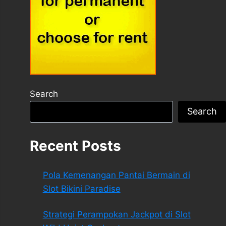
Search
Search
Recent Posts
Pola Kemenangan Pantai Bermain di
Slot Bikini Paradise
Strategi Perampokan Jackpot di Slot