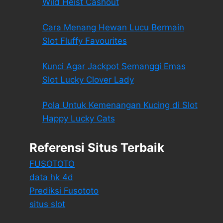
Wild Heist Cashout
Cara Menang Hewan Lucu Bermain
Slot Fluffy Favourites
Kunci Agar Jackpot Semanggi Emas
Slot Lucky Clover Lady
Pola Untuk Kemenangan Kucing di Slot
Happy Lucky Cats
Referensi Situs Terbaik
FUSOTOTO
data hk 4d
Prediksi Fusototo
situs slot