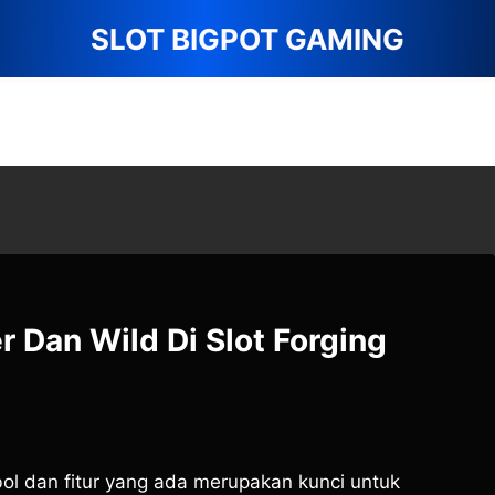
SLOT BIGPOT GAMING
Author: Alexander
 Dan Wild Di Slot Forging
l dan fitur yang ada merupakan kunci untuk