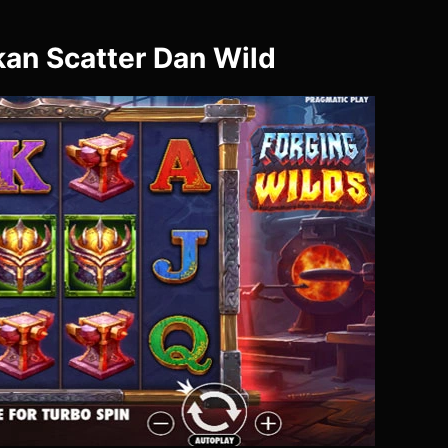
an Scatter Dan Wild