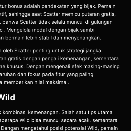
itur bonus adalah pendekatan yang bijak. Pemain
if, sehingga saat Scatter memicu putaran gratis,
 bahwa Scatter tidak selalu muncul di gulungan
i. Mengelola modal dengan bijak sambil
 bermain lebih stabil dan menyenangkan.
n oleh Scatter penting untuk strategi jangka
ran gratis dengan pengali kemenangan, sementara
ame khusus. Dengan mengenali efek masing-masing
aruhan dan fokus pada fitur yang paling
a memberikan nilai maksimal.
Wild
k kombinasi kemenangan. Salah satu tips utama
eberapa Wild bisa muncul secara acak, sementara
. Dengan mengetahui posisi potensial Wild, pemain