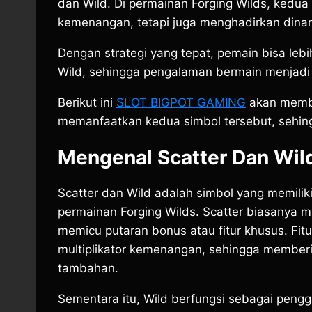
dan Wild. Di permainan Forging Wilds, kedu
kemenangan, tetapi juga menghadirkan dina
Dengan strategi yang tepat, pemain bisa leb
Wild, sehingga pengalaman bermain menjadi
Berikut ini
SLOT BIGPOT GAMING
akan memba
memanfaatkan kedua simbol tersebut, sehing
Mengenal Scatter Dan Wild
Scatter dan Wild adalah simbol yang memili
permainan Forging Wilds. Scatter biasanya mu
memicu putaran bonus atau fitur khusus. Fitu
multiplikator kemenangan, sehingga member
tambahan.
Sementara itu, Wild berfungsi sebagai peng