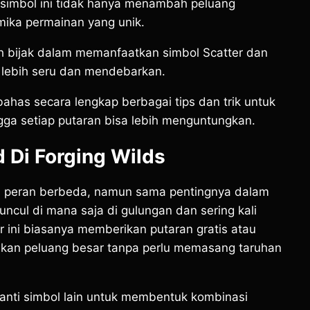
a simbol ini tidak hanya menambah peluang
mika permainan yang unik.
ih bijak dalam memanfaatkan simbol Scatter dan
 lebih seru dan mendebarkan.
has secara lengkap berbagai tips dan trik untuk
ga setiap putaran bisa lebih menguntungkan.
 Di Forging Wilds
ki peran berbeda, namun sama pentingnya dalam
ncul di mana saja di gulungan dan sering kali
r ini biasanya memberikan putaran gratis atau
ikan peluang besar tanpa perlu memasang taruhan
ganti simbol lain untuk membentuk kombinasi