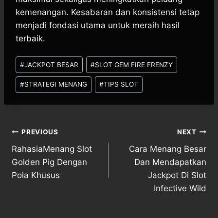
kemenangan. Kesabaran dan konsistensi tetap
menjadi fondasi utama untuk meraih hasil
terbaik.
Post
#
JACKPOT BESAR
#
SLOT GEM FIRE FRENZY
Tags:
#
STRATEGI MENANG
#
TIPS SLOT
Post
PREVIOUS
NEXT
RahasiaMenang Slot
Cara Menang Besar
navigation
Golden Pig Dengan
Dan Mendapatkan
Pola Khusus
Jackpot Di Slot
Infective Wild