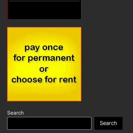
Search
Search