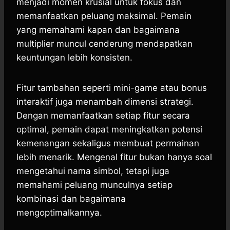
menjadi momen krusial untuk fokus dan
memanfaatkan peluang maksimal. Pemain
yang memahami kapan dan bagaimana
multiplier muncul cenderung mendapatkan
keuntungan lebih konsisten.
Fitur tambahan seperti mini-game atau bonus
interaktif juga menambah dimensi strategi.
Dengan memanfaatkan setiap fitur secara
optimal, pemain dapat meningkatkan potensi
kemenangan sekaligus membuat permainan
lebih menarik. Mengenal fitur bukan hanya soal
mengetahui nama simbol, tetapi juga
memahami peluang munculnya setiap
kombinasi dan bagaimana
mengoptimalkannya.