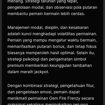
menang. Strategi taruhan yang tepat,
pengelolaan modal, dan observasi pola putaran
membantu pemain bermain lebih cerdas.
Manajemen modal, disiplin, dan kesabaran
adalah kunci menghadapi volatilitas permainan.
Pemain yang mampu mengatur waktu bermain,
memanfaatkan putaran bonus, dan tetap fokus
biasanya memperoleh hasil optimal. Selain itu,
strategi psikologi dan pengamatan simbol
premium memberikan keunggulan tambahan
dalam meraih jackpot.
Dengan kombinasi strategi, pengetahuan fitur,
dan pengelolaan emosi, pemain dapat
menikmati permainan Gem Fire Frenzy secara
maksimal sekaligus meningkatkan peluang