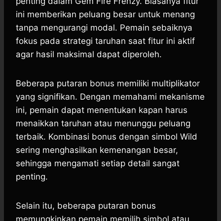
penting dalam Gem Fire Frenzy. Biasanya fitur
ini memberikan peluang besar untuk menang
tanpa mengurangi modal. Pemain sebaiknya
fokus pada strategi taruhan saat fitur ini aktif
agar hasil maksimal dapat diperoleh.
Beberapa putaran bonus memiliki multiplikator
yang signifikan. Dengan memahami mekanisme
ini, pemain dapat menentukan kapan harus
menaikkan taruhan atau menunggu peluang
terbaik. Kombinasi bonus dengan simbol Wild
sering menghasilkan kemenangan besar,
sehingga mengamati setiap detail sangat
penting.
Selain itu, beberapa putaran bonus
memungkinkan pemain memilih simbol atau