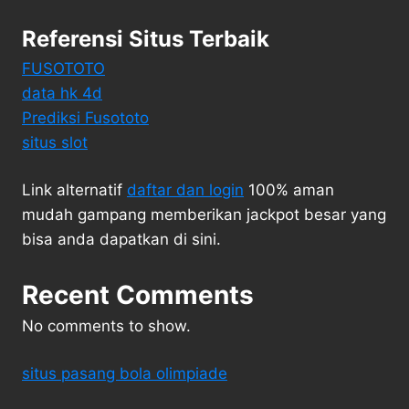
Referensi Situs Terbaik
FUSOTOTO
data hk 4d
Prediksi Fusototo
situs slot
Link alternatif
daftar dan login
100% aman
mudah gampang memberikan jackpot besar yang
bisa anda dapatkan di sini.
Recent Comments
No comments to show.
situs pasang bola olimpiade