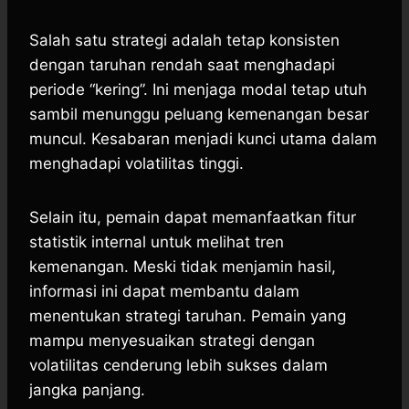
Salah satu strategi adalah tetap konsisten
dengan taruhan rendah saat menghadapi
periode “kering”. Ini menjaga modal tetap utuh
sambil menunggu peluang kemenangan besar
muncul. Kesabaran menjadi kunci utama dalam
menghadapi volatilitas tinggi.
Selain itu, pemain dapat memanfaatkan fitur
statistik internal untuk melihat tren
kemenangan. Meski tidak menjamin hasil,
informasi ini dapat membantu dalam
menentukan strategi taruhan. Pemain yang
mampu menyesuaikan strategi dengan
volatilitas cenderung lebih sukses dalam
jangka panjang.