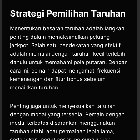
Strategi Pemilihan Taruhan
Menentukan besaran taruhan adalah langkah
penting dalam memaksimalkan peluang
jackpot. Salah satu pendekatan yang efektif
adalah memulai dengan taruhan kecil terlebih
dahulu untuk memahami pola putaran. Dengan
cara ini, pemain dapat mengamati frekuensi
kemenangan dan fitur bonus sebelum
menaikkan taruhan.
Penting juga untuk menyesuaikan taruhan
dengan modal yang tersedia. Pemain dengan
modal terbatas disarankan menggunakan
taruhan stabil agar permainan lebih lama,
sedangkan modal besar memungkinkan