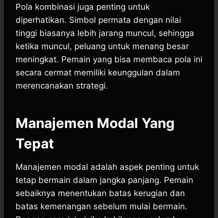
Pola kombinasi juga penting untuk
diperhatikan. Simbol permata dengan nilai
tinggi biasanya lebih jarang muncul, sehingga
ketika muncul, peluang untuk menang besar
meningkat. Pemain yang bisa membaca pola ini
secara cermat memiliki keunggulan dalam
merencanakan strategi.
Manajemen Modal Yang
Tepat
Manajemen modal adalah aspek penting untuk
tetap bermain dalam jangka panjang. Pemain
sebaiknya menentukan batas kerugian dan
batas kemenangan sebelum mulai bermain.