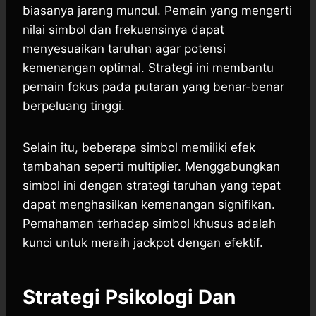
biasanya jarang muncul. Pemain yang mengerti
nilai simbol dan frekuensinya dapat
menyesuaikan taruhan agar potensi
kemenangan optimal. Strategi ini membantu
pemain fokus pada putaran yang benar-benar
berpeluang tinggi.
Selain itu, beberapa simbol memiliki efek
tambahan seperti multiplier. Menggabungkan
simbol ini dengan strategi taruhan yang tepat
dapat menghasilkan kemenangan signifikan.
Pemahaman terhadap simbol khusus adalah
kunci untuk meraih jackpot dengan efektif.
Strategi Psikologi Dan