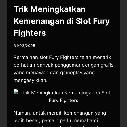
FIRE
DENGAN
Trik Meningkatkan
MUDAH
Kemenangan di Slot Fury
Fighters
31/03/2025
Permainan slot Fury Fighters telah menarik
perhatian banyak penggemar dengan grafis
yang menawan dan gameplay yang
mengasyikkan.
Namun, untuk meraih kemenangan yang
lebih besar, pemain perlu memahami