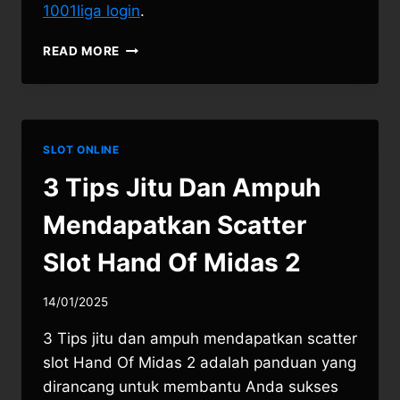
1001liga login
.
TRIK
READ MORE
MENINGKATKAN
KEMENANGAN
DI
SLOT
FURY
SLOT ONLINE
FIGHTERS
3 Tips Jitu Dan Ampuh
Mendapatkan Scatter
Slot Hand Of Midas 2
14/01/2025
3 Tips jitu dan ampuh mendapatkan scatter
slot Hand Of Midas 2 adalah panduan yang
dirancang untuk membantu Anda sukses