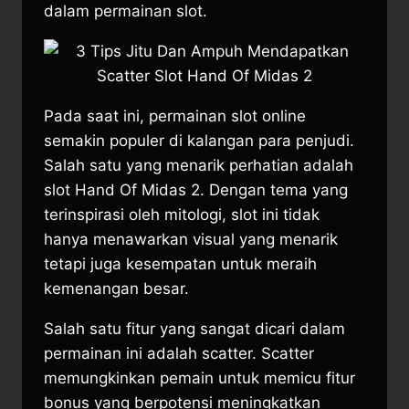
dalam permainan slot.
Pada saat ini, permainan slot online
semakin populer di kalangan para penjudi.
Salah satu yang menarik perhatian adalah
slot Hand Of Midas 2. Dengan tema yang
terinspirasi oleh mitologi, slot ini tidak
hanya menawarkan visual yang menarik
tetapi juga kesempatan untuk meraih
kemenangan besar.
Salah satu fitur yang sangat dicari dalam
permainan ini adalah scatter. Scatter
memungkinkan pemain untuk memicu fitur
bonus yang berpotensi meningkatkan