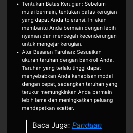
Tentukan Batas Kerugian: Sebelum
mulai bermain, tentukan batas kerugian
yang dapat Anda toleransi. Ini akan
membantu Anda bermain dengan lebih
nyaman dan mencegah kecenderungan
untuk mengejar kerugian.
Atur Besaran Taruhan: Sesuaikan
ukuran taruhan dengan bankroll Anda.
Taruhan yang terlalu tinggi dapat
menyebabkan Anda kehabisan modal
dengan cepat, sedangkan taruhan yang
terukur memungkinkan Anda bermain
lebih lama dan meningkatkan peluang
mendapatkan scatter.
Baca Juga:
Panduan