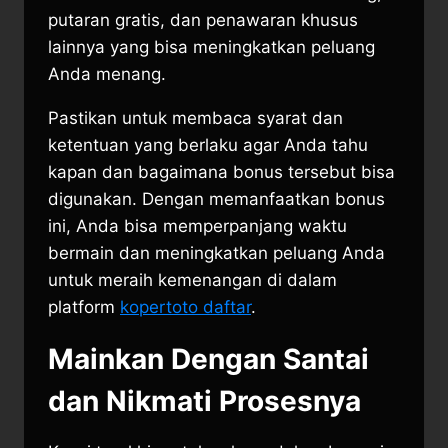
putaran gratis, dan penawaran khusus
lainnya yang bisa meningkatkan peluang
Anda menang.
Pastikan untuk membaca syarat dan
ketentuan yang berlaku agar Anda tahu
kapan dan bagaimana bonus tersebut bisa
digunakan. Dengan memanfaatkan bonus
ini, Anda bisa memperpanjang waktu
bermain dan meningkatkan peluang Anda
untuk meraih kemenangan di dalam
platform
kopertoto daftar
.
Mainkan Dengan Santai
dan Nikmati Prosesnya