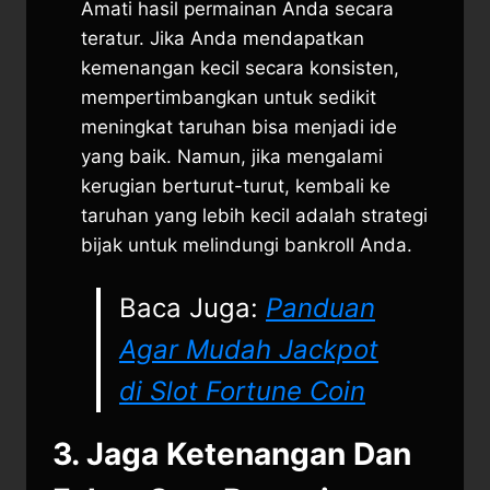
Amati hasil permainan Anda secara
teratur. Jika Anda mendapatkan
kemenangan kecil secara konsisten,
mempertimbangkan untuk sedikit
meningkat taruhan bisa menjadi ide
yang baik. Namun, jika mengalami
kerugian berturut-turut, kembali ke
taruhan yang lebih kecil adalah strategi
bijak untuk melindungi bankroll Anda.
Baca Juga:
Panduan
Agar Mudah Jackpot
di Slot Fortune Coin
3. Jaga Ketenangan Dan