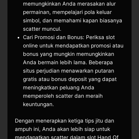
memungkinkan Anda merasakan alur
permainan, mempelajari pola keluar
simbol, dan memahami kapan biasanya
scatter muncul.
Cari Promosi dan Bonus: Periksa slot
online untuk mendapatkan promosi atau
bonus yang mungkin memungkinkan
Anda bermain lebih lama. Beberapa
situs perjudian menawarkan putaran
gratis atau bonus deposit yang dapat
meningkatkan peluang Anda
memperoleh scatter dan meraih
keuntungan.
​Dengan menerapkan ketiga tips jitu dan
ampuh ini, Anda akan lebih siap untuk
mendapatkan scatter dalam slot Hand Of