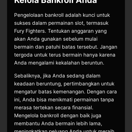
Pengelolaan bankroll adalah kunci untuk
sukses dalam permainan slot, termasuk
Fury Fighters. Tentukan anggaran yang
akan Anda gunakan sebelum mulai
bermain dan patuhi batas tersebut. Jangan
tergoda untuk terus bermain hanya karena
Anda mengalami kekalahan beruntun.
Sebaliknya, jika Anda sedang dalam
keadaan beruntung, pertimbangkan untuk
mengatur batas kemenangan. Dengan cara
ini, Anda bisa menikmati permainan tanpa
merasa tertekan secara finansial.
Mengelola bankroll dengan baik juga
membantu Anda bermain lebih lama,
meningkatkan peluang Anda untuk meraih