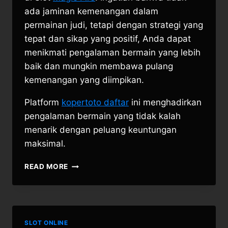
ada jaminan kemenangan dalam
permainan judi, tetapi dengan strategi yang
tepat dan sikap yang positif, Anda dapat
menikmati pengalaman bermain yang lebih
baik dan mungkin membawa pulang
kemenangan yang diimpikan.
Platform
kopertoto daftar
ini menghadirkan
pengalaman bermain yang tidak kalah
menarik dengan peluang keuntungan
maksimal.
KUNCI
READ MORE
SUKSES
MENANG
DI
SLOT
MAGIC
SLOT ONLINE