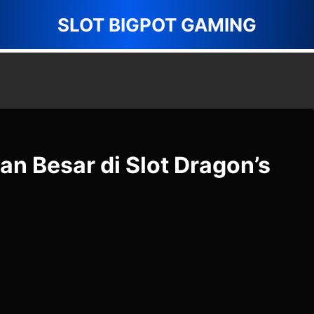
SLOT BIGPOT GAMING
n Besar di Slot Dragon’s