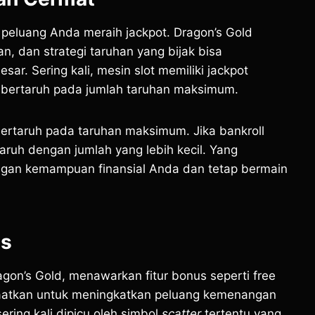
peluang Anda meraih jackpot. Dragon’s Gold
, dan strategi taruhan yang bijak bisa
r. Sering kali, mesin slot memiliki jackpot
a bertaruh pada jumlah taruhan maksimum.
bertaruh pada taruhan maksimum. Jika bankroll
aruh dengan jumlah yang lebih kecil. Yang
ngan kemampuan finansial Anda dan tetap bermain
ns
gon’s Gold, menawarkan fitur bonus seperti free
nfaatkan untuk meningkatkan peluang kemenangan
ering kali dipicu oleh simbol
scatter
tertentu yang