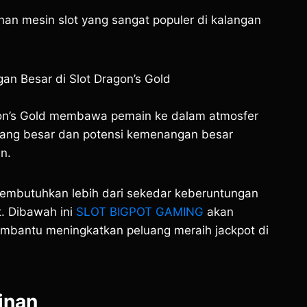
nan mesin slot yang sangat populer di kalangan
gon’s Gold membawa pemain ke dalam atmosfer
 yang besar dan potensi kemenangan besar
n.
membutuhkan lebih dari sekedar keberuntungan
t. Dibawah ini
SLOT BIGPOT GAMING
akan
mbantu meningkatkan peluang meraih jackpot di
inan