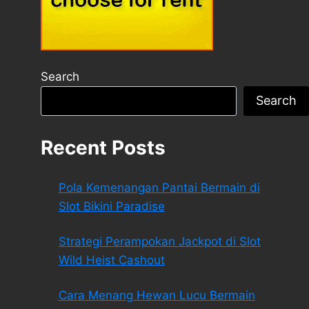
Search
Search
Recent Posts
Pola Kemenangan Pantai Bermain di
Slot Bikini Paradise
Strategi Perampokan Jackpot di Slot
Wild Heist Cashout
Cara Menang Hewan Lucu Bermain