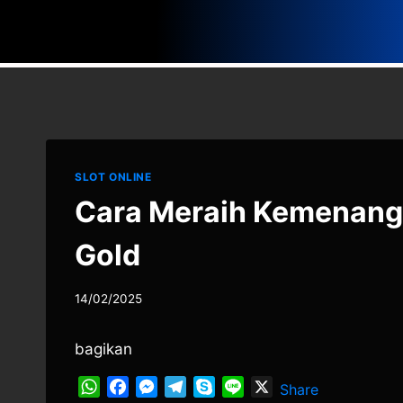
Skip
to
content
SLOT ONLINE
Cara Meraih Kemenanga
Gold
By
14/02/2025
adminmessith
bagikan
W
F
M
T
S
L
X
Share