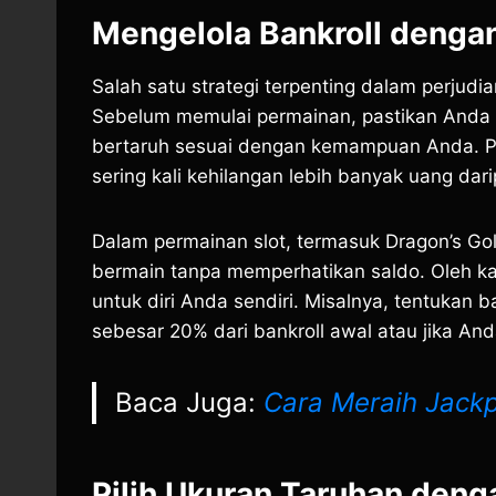
Mengelola Bankroll dengan
Salah satu strategi terpenting dalam perjudi
Sebelum memulai permainan, pastikan Anda
bertaruh sesuai dengan kemampuan Anda. Pem
sering kali kehilangan lebih banyak uang da
Dalam permainan slot, termasuk Dragon’s Go
bermain tanpa memperhatikan saldo. Oleh ka
untuk diri Anda sendiri. Misalnya, tentukan
sebesar 20% dari bankroll awal atau jika An
Baca Juga:
Cara Meraih Jackp
Pilih Ukuran Taruhan den