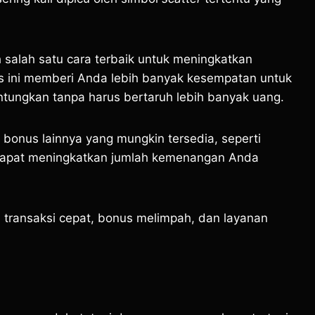
 salah satu cara terbaik untuk meningkatkan
is ini memberi Anda lebih banyak kesempatan untuk
ungkan tanpa harus bertaruh lebih banyak uang.
r bonus lainnya yang mungkin tersedia, seperti
 dapat meningkatkan jumlah kemenangan Anda
n transaksi cepat, bonus melimpah, dan layanan