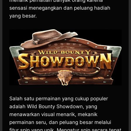
s
b
e
g
e
sensasi menegangkan dan peluang hadiah
A
o
n
r
yang besar.
p
o
g
a
p
k
e
m
r
Salah satu permainan yang cukup populer
adalah Wild Bounty Showdown, yang
menawarkan visual menarik, mekanik
permainan seru, dan peluang besar melalui
fitur spin yang unik. Mengatur spin secara tepat