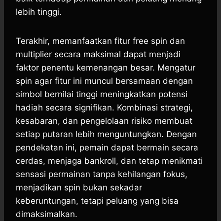
lebih tinggi.
Terakhir, memanfaatkan fitur free spin dan
multiplier secara maksimal dapat menjadi
faktor penentu kemenangan besar. Mengatur
spin agar fitur ini muncul bersamaan dengan
simbol bernilai tinggi meningkatkan potensi
hadiah secara signifikan. Kombinasi strategi,
kesabaran, dan pengelolaan risiko membuat
setiap putaran lebih menguntungkan. Dengan
pendekatan ini, pemain dapat bermain secara
cerdas, menjaga bankroll, dan tetap menikmati
sensasi permainan tanpa kehilangan fokus,
menjadikan spin bukan sekadar
keberuntungan, tetapi peluang yang bisa
dimaksimalkan.