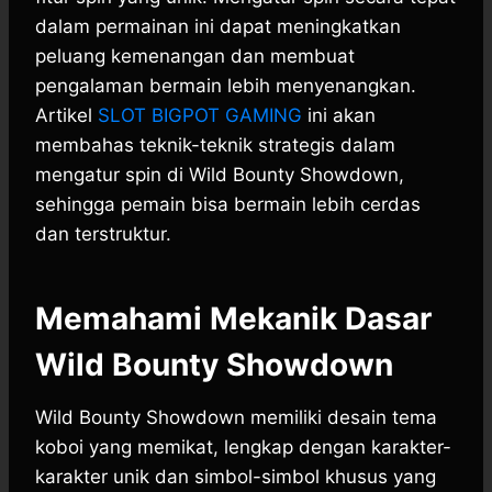
dalam permainan ini dapat meningkatkan
peluang kemenangan dan membuat
pengalaman bermain lebih menyenangkan.
Artikel
SLOT BIGPOT GAMING
ini akan
membahas teknik-teknik strategis dalam
mengatur spin di Wild Bounty Showdown,
sehingga pemain bisa bermain lebih cerdas
dan terstruktur.
Memahami Mekanik Dasar
Wild Bounty Showdown
Wild Bounty Showdown memiliki desain tema
koboi yang memikat, lengkap dengan karakter-
karakter unik dan simbol-simbol khusus yang