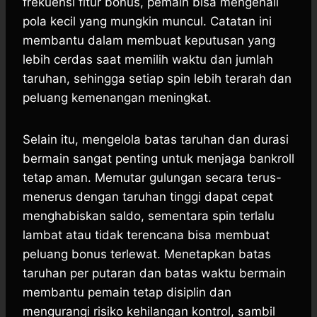
frekuensi fitur bonus, pemain bisa mengenali
pola kecil yang mungkin muncul. Catatan ini
membantu dalam membuat keputusan yang
lebih cerdas saat memilih waktu dan jumlah
taruhan, sehingga setiap spin lebih terarah dan
peluang kemenangan meningkat.
Selain itu, mengelola batas taruhan dan durasi
bermain sangat penting untuk menjaga bankroll
tetap aman. Memutar gulungan secara terus-
menerus dengan taruhan tinggi dapat cepat
menghabiskan saldo, sementara spin terlalu
lambat atau tidak terencana bisa membuat
peluang bonus terlewat. Menetapkan batas
taruhan per putaran dan batas waktu bermain
membantu pemain tetap disiplin dan
mengurangi risiko kehilangan kontrol, sambil