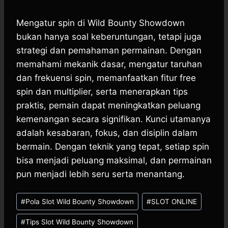
Mengatur spin di Wild Bounty Showdown
bukan hanya soal keberuntungan, tetapi juga
strategi dan pemahaman permainan. Dengan
memahami mekanik dasar, mengatur taruhan
dan frekuensi spin, memanfaatkan fitur free
spin dan multiplier, serta menerapkan tips
praktis, pemain dapat meningkatkan peluang
kemenangan secara signifikan. Kunci utamanya
adalah kesabaran, fokus, dan disiplin dalam
bermain. Dengan teknik yang tepat, setiap spin
bisa menjadi peluang maksimal, dan permainan
pun menjadi lebih seru serta menantang.
Post
#
Pola Slot Wild Bounty Showdown
#
SLOT ONLINE
Tags:
#
Tips Slot Wild Bounty Showdown