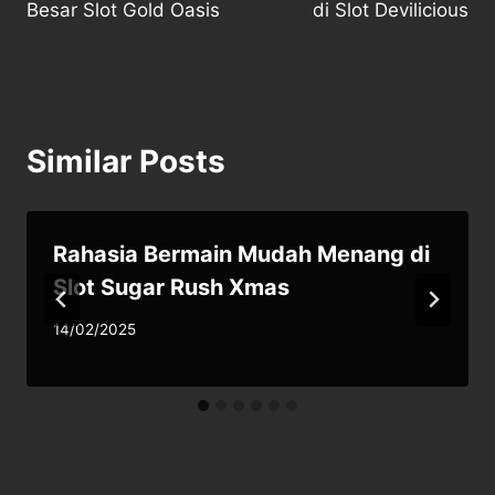
Besar Slot Gold Oasis
di Slot Devilicious
Similar Posts
Rahasia Bermain Mudah Menang di
Slot Sugar Rush Xmas
14/02/2025