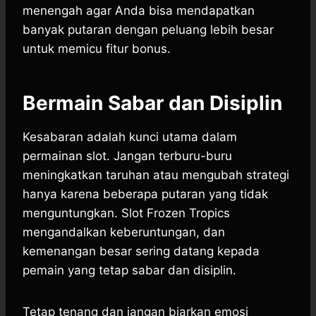
menengah agar Anda bisa mendapatkan
banyak putaran dengan peluang lebih besar
untuk memicu fitur bonus.
Bermain Sabar dan Disiplin
Kesabaran adalah kunci utama dalam
permainan slot. Jangan terburu-buru
meningkatkan taruhan atau mengubah strategi
hanya karena beberapa putaran yang tidak
menguntungkan. Slot Frozen Tropics
mengandalkan keberuntungan, dan
kemenangan besar sering datang kepada
pemain yang tetap sabar dan disiplin.
Tetap tenang dan jangan biarkan emosi