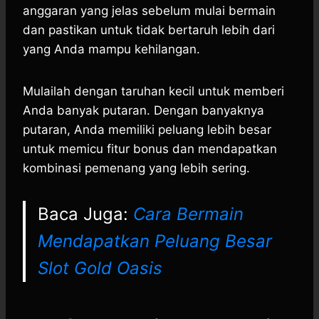
anggaran yang jelas sebelum mulai bermain
dan pastikan untuk tidak bertaruh lebih dari
yang Anda mampu kehilangan.
Mulailah dengan taruhan kecil untuk memberi
Anda banyak putaran. Dengan banyaknya
putaran, Anda memiliki peluang lebih besar
untuk memicu fitur bonus dan mendapatkan
kombinasi pemenang yang lebih sering.
Baca Juga:
Cara Bermain
Mendapatkan Peluang Besar
Slot Gold Oasis