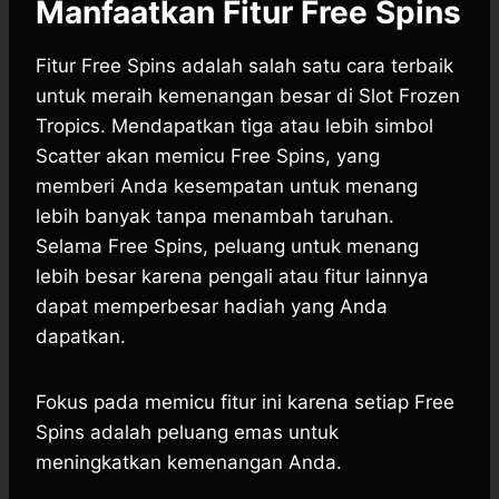
Manfaatkan Fitur Free Spins
Fitur Free Spins adalah salah satu cara terbaik
untuk meraih kemenangan besar di Slot Frozen
Tropics. Mendapatkan tiga atau lebih simbol
Scatter akan memicu Free Spins, yang
memberi Anda kesempatan untuk menang
lebih banyak tanpa menambah taruhan.
Selama Free Spins, peluang untuk menang
lebih besar karena pengali atau fitur lainnya
dapat memperbesar hadiah yang Anda
dapatkan.
Fokus pada memicu fitur ini karena setiap Free
Spins adalah peluang emas untuk
meningkatkan kemenangan Anda.