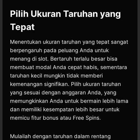
Pilih Ukuran Taruhan yang
Tepat
Menentukan ukuran taruhan yang tepat sangat
berpengaruh pada peluang Anda untuk
menang di slot. Bertaruh terlalu besar bisa
membuat modal Anda cepat habis, sementara
taruhan kecil mungkin tidak memberi
kemenangan signifikan. Pilih ukuran taruhan
yang sesuai dengan anggaran Anda, yang
memungkinkan Anda untuk bermain lebih lama
dan memiliki kesempatan lebih besar untuk
memicu fitur bonus atau Free Spins.
Mulailah dengan taruhan dalam rentang