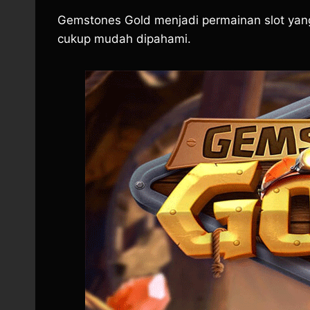
h
a
e
e
k
i
Gemstones Gold menjadi permainan slot yan
a
c
s
l
y
n
t
e
s
e
p
e
cukup mudah dipahami.
s
b
e
g
e
A
o
n
r
p
o
g
a
p
k
e
m
r