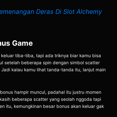
Kemenangan Deras Di Slot Alchemy
nus Game
eluar tiba-tiba, tapi ada triknya biar kamu bisa
l setelah beberapa spin dengan simbol scatter
. Jadi kalau kamu lihat tanda-tanda itu, lanjut main
 bonus hampir muncul, padahal itu justru momen
kasih beberapa scatter yang seolah nggoda tapi
en itu, kemungkinan besar bonus akan keluar gak