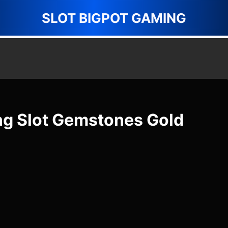
SLOT BIGPOT GAMING
g Slot Gemstones Gold