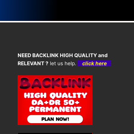
NEED BACKLINK HIGH QUALITY and
RELEVANT ?
let us help.
click here