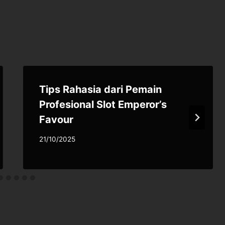
Tips Rahasia dari Pemain
Profesional Slot Emperor’s
Favour
21/10/2025