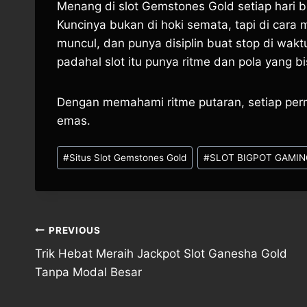
Menang di slot Gemstones Gold setiap hari b
Kuncinya bukan di hoki semata, tapi di cara
muncul, dan punya disiplin buat stop di wakt
padahal slot itu punya ritme dan pola yang b
Dengan memahami ritme putaran, setiap perm
emas.
Post
#
Situs Slot Gemstones Gold
#
SLOT BIGPOT GAMIN
Tags:
Post
PREVIOUS
Trik Hebat Meraih Jackpot Slot Ganesha Gold
navigation
Tanpa Modal Besar