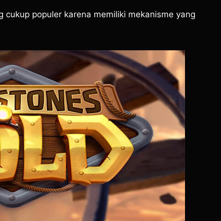
g cukup populer karena memiliki mekanisme yang