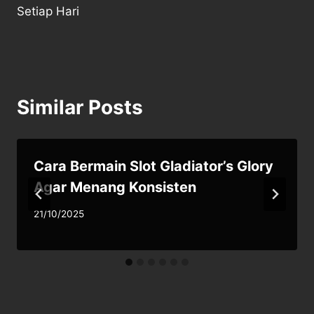
Setiap Hari
Similar Posts
Cara Bermain Slot Gladiator’s Glory
Agar Menang Konsisten
21/10/2025