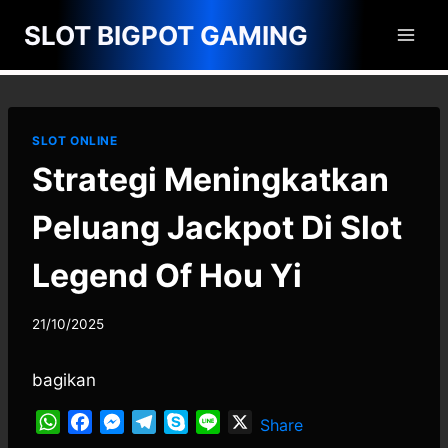
Skip
SLOT BIGPOT GAMING
to
content
SLOT ONLINE
Strategi Meningkatkan
Peluang Jackpot Di Slot
Legend Of Hou Yi
By
21/10/2025
Kadafi
bagikan
W
F
M
T
S
L
X
Share
h
a
e
e
k
i