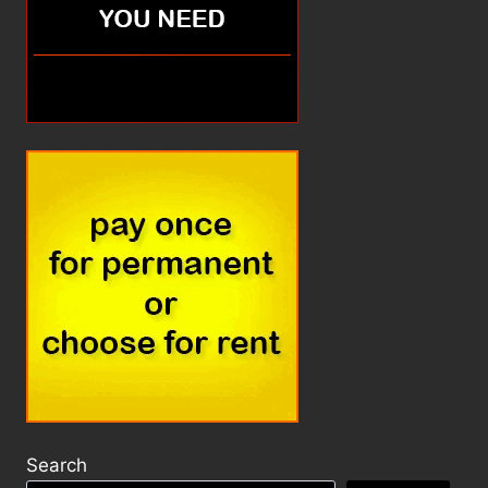
Search