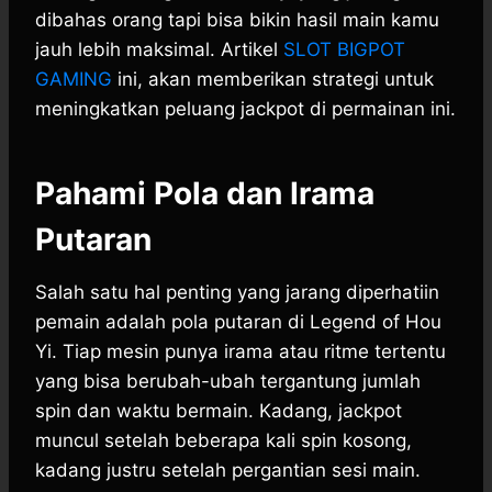
dibahas orang tapi bisa bikin hasil main kamu
jauh lebih maksimal. Artikel
SLOT BIGPOT
GAMING
ini, akan memberikan strategi untuk
meningkatkan peluang jackpot di permainan ini.
Pahami Pola dan Irama
Putaran
Salah satu hal penting yang jarang diperhatiin
pemain adalah pola putaran di Legend of Hou
Yi. Tiap mesin punya irama atau ritme tertentu
yang bisa berubah-ubah tergantung jumlah
spin dan waktu bermain. Kadang, jackpot
muncul setelah beberapa kali spin kosong,
kadang justru setelah pergantian sesi main.