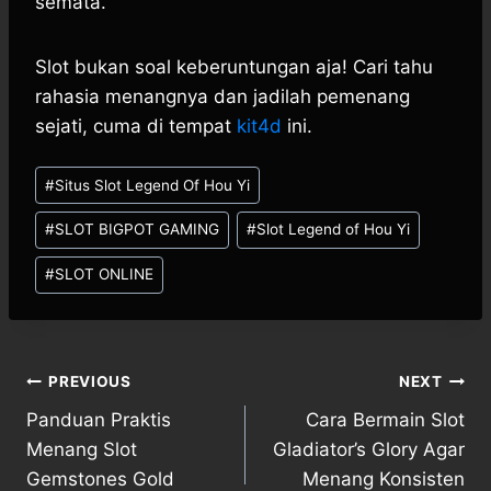
semata.
Slot bukan soal keberuntungan aja! Cari tahu
rahasia menangnya dan jadilah pemenang
sejati, cuma di tempat
kit4d
ini.
Post
#
Situs Slot Legend Of Hou Yi
Tags:
#
SLOT BIGPOT GAMING
#
Slot Legend of Hou Yi
#
SLOT ONLINE
Post
PREVIOUS
NEXT
Panduan Praktis
Cara Bermain Slot
navigation
Menang Slot
Gladiator’s Glory Agar
Gemstones Gold
Menang Konsisten