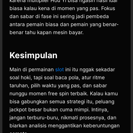
karena multiplier Hou Yi bisa ngasih hasil luar
biasa kalau kena di momen yang pas. Fokus
dan sabar di fase ini sering jadi pembeda
antara pemain biasa dan pemain yang benar-
benar tahu kapan mesin bayar.
Kesimpulan
Main di permainan
slot
ini itu nggak sekadar
soal hoki, tapi soal baca pola, atur ritme
taruhan, pilih waktu yang pas, dan sabar
nunggu momen free spin terbaik. Kalau kamu
bisa gabungkan semua strategi itu, peluang
jackpot besar bukan cuma mimpi. Intinya,
jangan terburu-buru, nikmati prosesnya, dan
biarkan analisis menggantikan keberuntungan