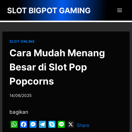
Skip
SLOT BIGPOT GAMING
to
content
SLOT ONLINE
Cara Mudah Menang
Besar di Slot Pop
Popcorns
By
14/06/2025
Thias
bagikan
W
F
M
T
S
L
X
Share
h
a
e
e
k
i