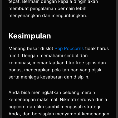
tepat. Bermain dengan kepala dingin akan
membuat pengalaman bermain lebih
menyenangkan dan menguntungkan.
Kesimpulan
Menang besar di slot
Pop Popcorns
tidak harus
rumit. Dengan memahami simbol dan
kombinasi, memanfaatkan fitur free spins dan
bonus, menerapkan pola taruhan yang bijak,
serta menjaga kesabaran dan disiplin.
Anda bisa meningkatkan peluang meraih
kemenangan maksimal. Nikmati serunya dunia
popcorn dan film sambil mengasah strategi
Anda, dan bersiaplah menyambut kemenangan