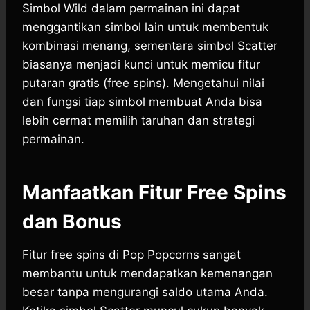
Simbol Wild dalam permainan ini dapat
menggantikan simbol lain untuk membentuk
kombinasi menang, sementara simbol Scatter
biasanya menjadi kunci untuk memicu fitur
putaran gratis (free spins). Mengetahui nilai
dan fungsi tiap simbol membuat Anda bisa
lebih cermat memilih taruhan dan strategi
permainan.
Manfaatkan Fitur Free Spins
dan Bonus
Fitur free spins di Pop Popcorns sangat
membantu untuk mendapatkan kemenangan
besar tanpa mengurangi saldo utama Anda.