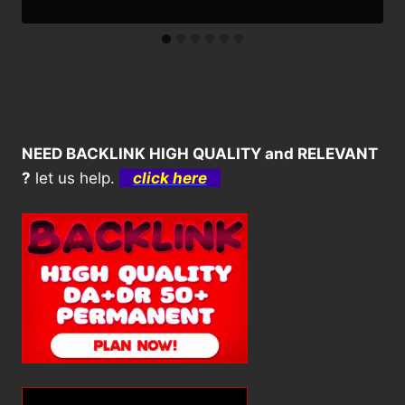
NEED BACKLINK HIGH QUALITY and RELEVANT
?
let us help.
click here