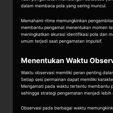
dalam membaca pola yang sering muncul.
Memahami ritme memungkinkan pengambilan k
membantu pengamat menentukan momen tepa
meningkatkan akurasi identifikasi pola dan m
umum terjadi saat pengamatan impulsif.
Menentukan Waktu Observ
Waktu observasi memiliki peran penting dala
Setiap sesi permainan dapat memiliki karakt
Mengamati pada waktu tertentu membantu 
sehingga strategi pengamatan menjadi lebih 
Observasi pada berbagai waktu memungkink