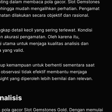
nting dalam membaca pola gacor. Slot Gemstones
sehingga mudah mengalihkan perhatian. Pengamat
tan dilakukan secara objektif dan rasional.
p detail kecil yang sering terlewat. Kondisi
n akurasi pengamatan. Oleh karena itu,
i utama untuk menjaga kualitas analisis dan
 yang valid.
akup kemampuan untuk berhenti sementara saat
 observasi tidak efektif membantu menjaga
sight yang diperoleh lebih bernilai dan relevan.
nalisis
 pola gacor Slot Gemstones Gold. Dengan memulai