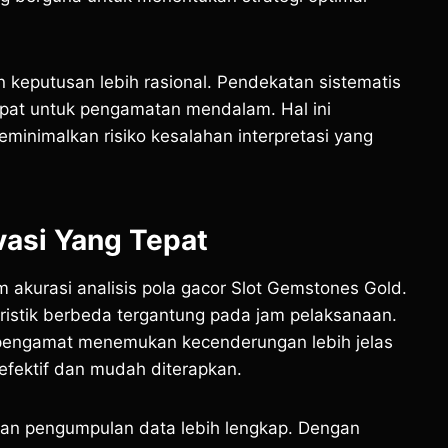
eputusan lebih rasional. Pendekatan sistematis
t untuk pengamatan mendalam. Hal ini
eminimalkan risiko kesalahan interpretasi yang
asi Yang Tepat
m akurasi analisis pola gacor Slot Gemstones Gold.
eristik berbeda tergantung pada jam pelaksanaan.
pengamat menemukan kecenderungan lebih jelas
efektif dan mudah diterapkan.
an pengumpulan data lebih lengkap. Dengan