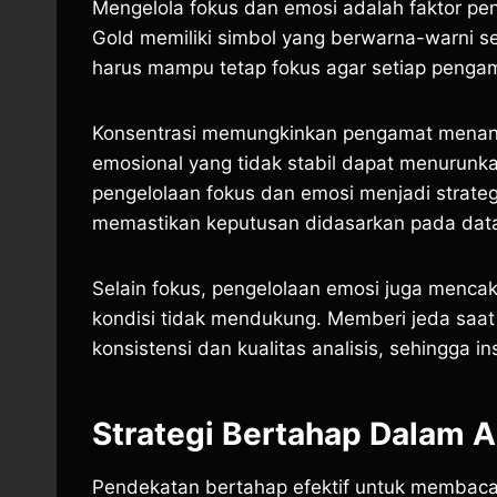
Mengelola fokus dan emosi adalah faktor pe
Gold memiliki simbol yang berwarna-warni 
harus mampu tetap fokus agar setiap pengama
Konsentrasi memungkinkan pengamat menangka
emosional yang tidak stabil dapat menurunka
pengelolaan fokus dan emosi menjadi strateg
memastikan keputusan didasarkan pada data
Selain fokus, pengelolaan emosi juga menc
kondisi tidak mendukung. Memberi jeda saat
konsistensi dan kualitas analisis, sehingga in
Strategi Bertahap Dalam A
Pendekatan bertahap efektif untuk membaca