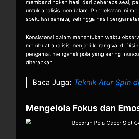
membandingkan hasil dari beberapa sesi, pe
untuk analisis mendalam. Pendekatan ini me
spekulasi semata, sehingga hasil pengamata
Konsistensi dalam menentukan waktu observas
membuat analisis menjadi kurang valid. Disi
pengamat mengenali pola yang sering muncul
diterapkan.
Baca Juga:
Teknik Atur Spin 
Mengelola Fokus dan Emo