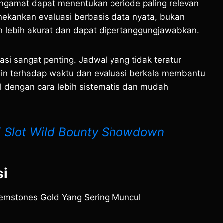
ngamat dapat menentukan periode paling relevan
nekankan evaluasi berbasis data nyata, bukan
n lebih akurat dan dapat dipertanggungjawabkan.
i sangat penting. Jadwal yang tidak teratur
plin terhadap waktu dan evaluasi berkala membantu
 dengan cara lebih sistematis dan mudah
di Slot Wild Bounty Showdown
si