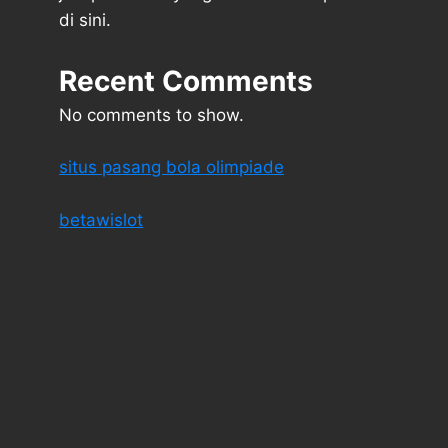
di sini.
Recent Comments
No comments to show.
situs pasang bola olimpiade
betawislot