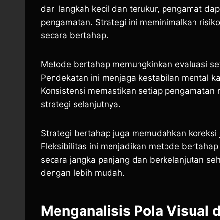
dari langkah kecil dan terukur, pengamat da
pengamatan. Strategi ini meminimalkan risi
secara bertahap.
Metode bertahap memungkinkan evaluasi set
Pendekatan ini menjaga kestabilan mental kar
Konsistensi memastikan setiap pengamatan m
strategi selanjutnya.
Strategi bertahap juga memudahkan koreksi ji
Fleksibilitas ini menjadikan metode bertah
secara jangka panjang dan berkelanjutan s
dengan lebih mudah.
Menganalisis Pola Visual 