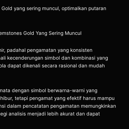
Gold yang sering muncul, optimalkan putaran
ir, padahal pengamatan yang konsisten
li kecenderungan simbol dan kombinasi yang
la dapat dikenali secara rasional dan mudah
mata dengan simbol berwarna-warni yang
ibur, tetapi pengamat yang efektif harus mampu
tensi dalam pencatatan pengamatan memungkinkan
tegi analisis menjadi lebih akurat dan dapat