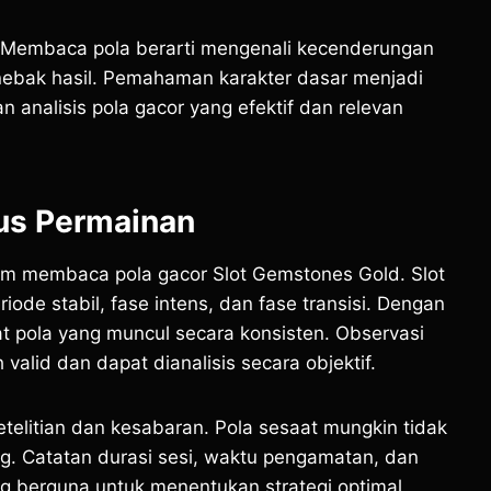
s. Membaca pola berarti mengenali kecenderungan
nebak hasil. Pemahaman karakter dasar menjadi
analisis pola gacor yang efektif dan relevan
us Permainan
am membaca pola gacor Slot Gemstones Gold. Slot
iode stabil, fase intens, dan fase transisi. Dengan
t pola yang muncul secara konsisten. Observasi
valid dan dapat dianalisis secara objektif.
litian dan kesabaran. Pola sesaat mungkin tidak
. Catatan durasi sesi, waktu pengamatan, dan
 berguna untuk menentukan strategi optimal