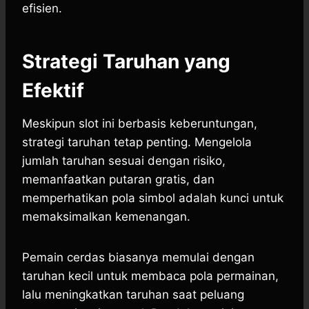
efisien.
Strategi Taruhan yang
Efektif
Meskipun slot ini berbasis keberuntungan,
strategi taruhan tetap penting. Mengelola
jumlah taruhan sesuai dengan risiko,
memanfaatkan putaran gratis, dan
memperhatikan pola simbol adalah kunci untuk
memaksimalkan kemenangan.
Pemain cerdas biasanya memulai dengan
taruhan kecil untuk membaca pola permainan,
lalu meningkatkan taruhan saat peluang