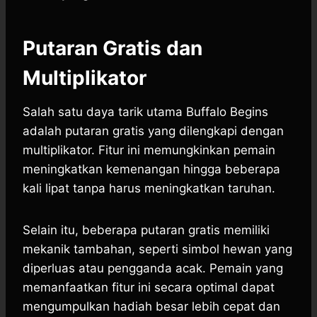
Putaran Gratis dan
Multiplikator
Salah satu daya tarik utama Buffalo Begins
adalah putaran gratis yang dilengkapi dengan
multiplikator. Fitur ini memungkinkan pemain
meningkatkan kemenangan hingga beberapa
kali lipat tanpa harus meningkatkan taruhan.
Selain itu, beberapa putaran gratis memiliki
mekanik tambahan, seperti simbol hewan yang
diperluas atau pengganda acak. Pemain yang
memanfaatkan fitur ini secara optimal dapat
mengumpulkan hadiah besar lebih cepat dan