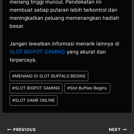
menang tinggi muncul. Pendekatan ini
membuat setiap putaran lebih terkontrol dan
meningkatkan peluang memenangkan hadiah
besar.
Jangan lewatkan informasi menarik lainnya di
SLOT BIGPOT GAMING
yang akurat dan
terpercaya.
Post
#
MENANG DI SLOT BUFFALO BEGINS
Tags:
#
SLOT BIGPOT GAMING
#
Slot Buffalo Begins.
#
SLOT GAME ONLINE
Post
PREVIOUS
NEXT