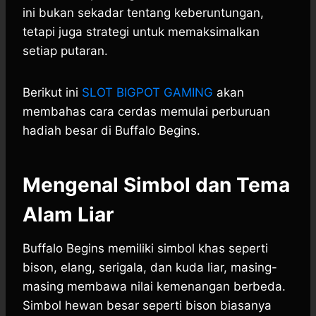
ini bukan sekadar tentang keberuntungan,
tetapi juga strategi untuk memaksimalkan
setiap putaran.
Berikut ini
SLOT BIGPOT GAMING
akan
membahas cara cerdas memulai perburuan
hadiah besar di Buffalo Begins.
Mengenal Simbol dan Tema
Alam Liar
Buffalo Begins memiliki simbol khas seperti
bison, elang, serigala, dan kuda liar, masing-
masing membawa nilai kemenangan berbeda.
Simbol hewan besar seperti bison biasanya