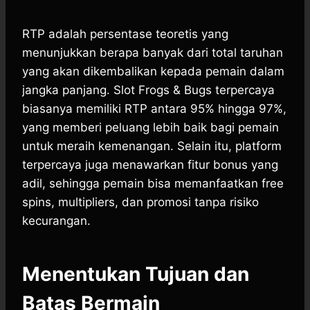
RTP adalah persentase teoretis yang
menunjukkan berapa banyak dari total taruhan
yang akan dikembalikan kepada pemain dalam
jangka panjang. Slot Frogs & Bugs terpercaya
biasanya memiliki RTP antara 95% hingga 97%,
yang memberi peluang lebih baik bagi pemain
untuk meraih kemenangan. Selain itu, platform
terpercaya juga menawarkan fitur bonus yang
adil, sehingga pemain bisa memanfaatkan free
spins, multipliers, dan promosi tanpa risiko
kecurangan.
Menentukan Tujuan dan
Batas Bermain