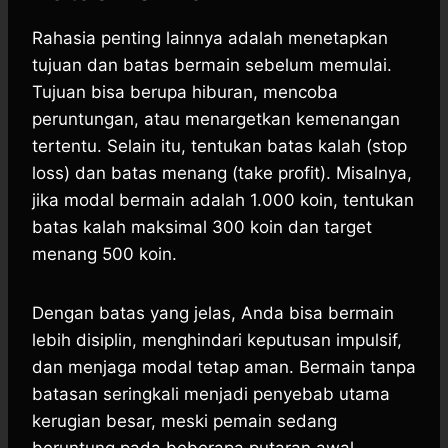
Rahasia penting lainnya adalah menetapkan
tujuan dan batas bermain sebelum memulai.
Tujuan bisa berupa hiburan, mencoba
peruntungan, atau menargetkan kemenangan
tertentu. Selain itu, tentukan batas kalah (stop
loss) dan batas menang (take profit). Misalnya,
jika modal bermain adalah 1.000 koin, tentukan
batas kalah maksimal 300 koin dan target
menang 500 koin.
Dengan batas yang jelas, Anda bisa bermain
lebih disiplin, menghindari keputusan impulsif,
dan menjaga modal tetap aman. Bermain tanpa
batasan seringkali menjadi penyebab utama
kerugian besar, meski pemain sedang
beruntung pada beberapa putaran awal.