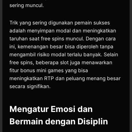
sering muncul.
Trik yang sering digunakan pemain sukses
adalah menyimpan modal dan meningkatkan
taruhan saat free spins muncul. Dengan cara
ini, kemenangan besar bisa diperoleh tanpa
mengambil risiko modal terlalu banyak. Selain
free spins, beberapa slot juga menawarkan
fitur bonus mini games yang bisa
meningkatkan RTP dan peluang menang besar
secara signifikan.
Mengatur Emosi dan
Bermain dengan Disiplin