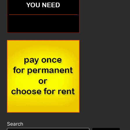
Search