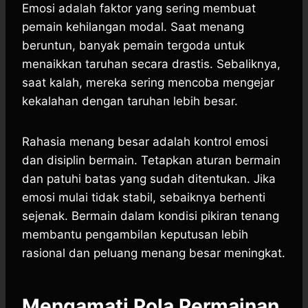
Emosi adalah faktor yang sering membuat
pemain kehilangan modal. Saat menang
beruntun, banyak pemain tergoda untuk
menaikkan taruhan secara drastis. Sebaliknya,
saat kalah, mereka sering mencoba mengejar
kekalahan dengan taruhan lebih besar.
Rahasia menang besar adalah kontrol emosi
dan disiplin bermain. Tetapkan aturan bermain
dan patuhi batas yang sudah ditentukan. Jika
emosi mulai tidak stabil, sebaiknya berhenti
sejenak. Bermain dalam kondisi pikiran tenang
membantu pengambilan keputusan lebih
rasional dan peluang menang besar meningkat.
Mengamati Pola Permainan