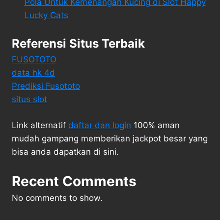
Pola Untuk Kemenangan Kucing di Slot Happy
Lucky Cats
Referensi Situs Terbaik
FUSOTOTO
data hk 4d
Prediksi Fusototo
situs slot
Link alternatif
daftar dan login
100% aman
mudah gampang memberikan jackpot besar yang
bisa anda dapatkan di sini.
Recent Comments
No comments to show.