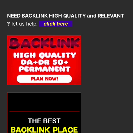
NEED BACKLINK HIGH QUALITY and RELEVANT
?
let us help.
click here