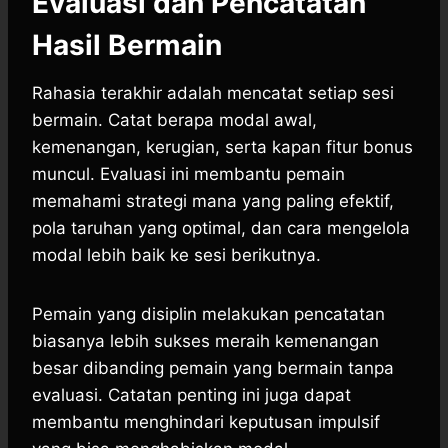
Evaluasi dan Pencatatan
Hasil Bermain
Rahasia terakhir adalah mencatat setiap sesi
bermain. Catat berapa modal awal,
kemenangan, kerugian, serta kapan fitur bonus
muncul. Evaluasi ini membantu pemain
memahami strategi mana yang paling efektif,
pola taruhan yang optimal, dan cara mengelola
modal lebih baik ke sesi berikutnya.
Pemain yang disiplin melakukan pencatatan
biasanya lebih sukses meraih kemenangan
besar dibanding pemain yang bermain tanpa
evaluasi. Catatan penting ini juga dapat
membantu menghindari keputusan impulsif