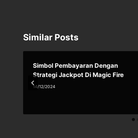
Similar Posts
Simbol Pembayaran Dengan
Strategi Jackpot Di Magic Fire
14/12/2024