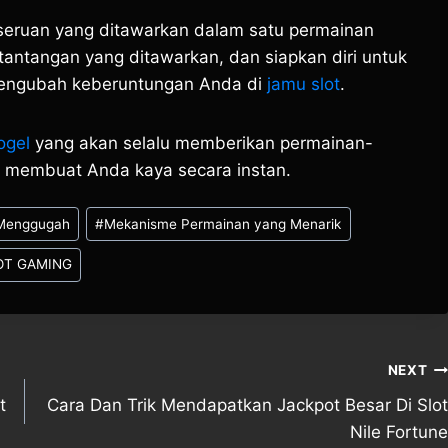
keseruan yang ditawarkan dalam satu permainan
tantangan yang ditawarkan, dan siapkan diri untuk
mengubah keberuntungan Anda di
jamu slot
.
ogel
yang akan selalu memberikan permainan-
i membuat Anda kaya secara instan.
 Menggugah
#
Mekanisme Permainan yang Menarik
OT GAMING
NEXT
t
Cara Dan Trik Mendapatkan Jackpot Besar Di Slot
Nile Fortune