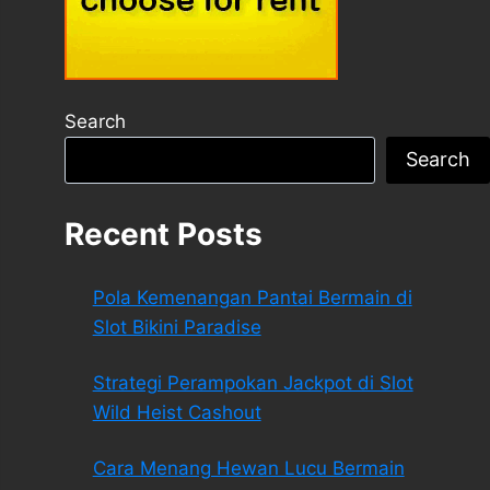
Search
Search
Recent Posts
Pola Kemenangan Pantai Bermain di
Slot Bikini Paradise
Strategi Perampokan Jackpot di Slot
Wild Heist Cashout
Cara Menang Hewan Lucu Bermain