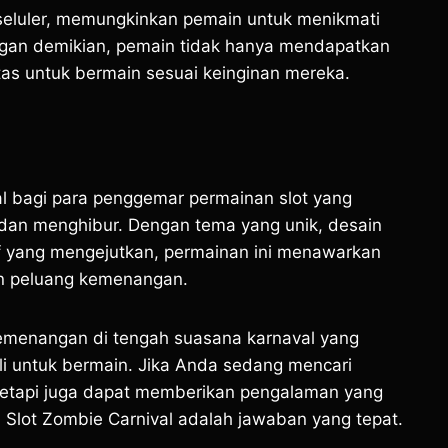
 seluler, memungkinkan pemain untuk menikmati
ngan demikian, pemain tidak hanya mendapatkan
litas untuk bermain sesuai keinginan mereka.
eal bagi para penggemar permainan slot yang
an menghibur. Dengan tema yang unik, desain
tif yang mengejutkan, permainan ini menawarkan
an peluang kemenangan.
emenangan di tengah suasana karnaval yang
untuk bermain. ​Jika Anda sedang mencari
 tetapi juga dapat memberikan pengalaman yang
lot Zombie Carnival adalah jawaban yang tepat.​