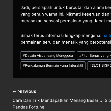
Jadi, bersiaplah untuk berputar dan alami 
yang penuh warna ini. Nikmati keseruan dan 
merasakan sensasi permainan yang dapat 
Simak terus informasi lengkap mengenai
hait
permainan seru dan menarik yang berpotens
Post
#
Desain Visual yang Menggoda
#
Fitur Bonus yang
Tags:
#
Pengalaman Bermain yang Interaktif
#
SLOT BIGP
Post
PREVIOUS
Cara Dan Trik Mendapatkan Menang Besar Di Slo
navigation
Pandas Fortune