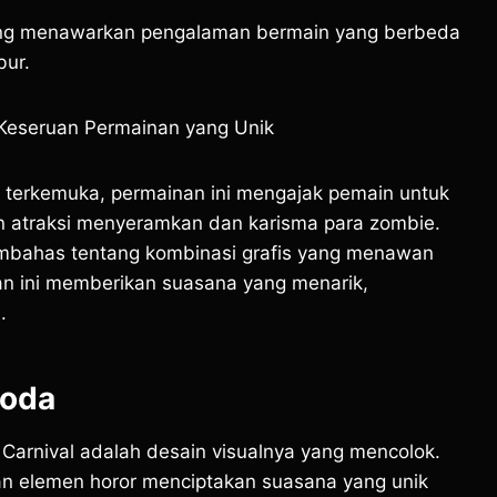
 yang menawarkan pengalaman bermain yang berbeda
ur.
 terkemuka, permainan ini mengajak pemain untuk
 atraksi menyeramkan dan karisma para zombie.
bahas tentang kombinasi grafis yang menawan
n ini memberikan suasana yang menarik,
.
goda
 Carnival adalah desain visualnya yang mencolok.
an elemen horor menciptakan suasana yang unik