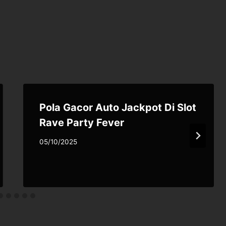
Pola Gacor Auto Jackpot Di Slot
Rave Party Fever
05/10/2025