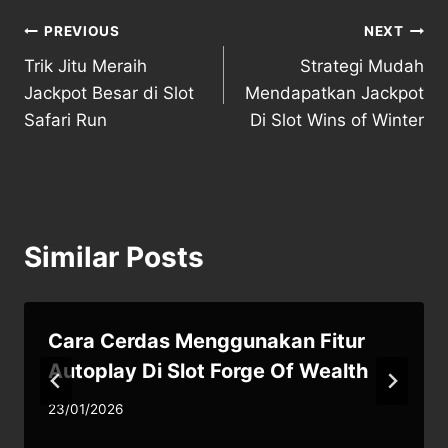
Post
PREVIOUS
NEXT
Trik Jitu Meraih
Strategi Mudah
navigation
Jackpot Besar di Slot
Mendapatkan Jackpot
Safari Run
Di Slot Wins of Winter
Similar Posts
Cara Cerdas Menggunakan Fitur
Autoplay Di Slot Forge Of Wealth
23/01/2026