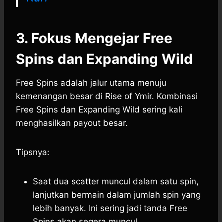
3. Fokus Mengejar Free
Spins dan Expanding Wild
Free Spins adalah jalur utama menuju
kemenangan besar di Rise of Ymir. Kombinasi
Free Spins dan Expanding Wild sering kali
menghasilkan payout besar.
Tipsnya:
Saat dua scatter muncul dalam satu spin,
lanjutkan bermain dalam jumlah spin yang
lebih banyak. Ini sering jadi tanda Free
Spins akan segera muncul.