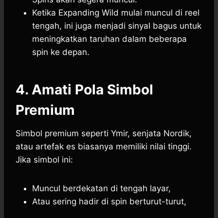
Ketika Expanding Wild mulai muncul di reel
tengah, ini juga menjadi sinyal bagus untuk
meningkatkan taruhan dalam beberapa
spin ke depan.
4. Amati Pola Simbol
Premium
Simbol premium seperti Ymir, senjata Nordik,
atau artefak es biasanya memiliki nilai tinggi.
Jika simbol ini:
Muncul berdekatan di tengah layar,
Atau sering hadir di spin berturut-turut,