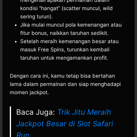
kondisi “hangat” (scatter muncul, wild
sering turun).
Jika mulai muncul pola kemenangan atau
fitur bonus, naikkan taruhan sedikit.
Setelah meraih kemenangan besar atau
masuk Free Spins, turunkan kembali
taruhan untuk mengamankan profit.
Dengan cara ini, kamu tetap bisa bertahan
lama dalam permainan dan siap menghadapi
momen jackpot.
Baca Juga:
Trik Jitu Meraih
Jackpot Besar di Slot Safari
Run