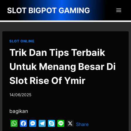
Skip
SLOT BIGPOT GAMING
to
content
SLOT ONLINE
Trik Dan Tips Terbaik
Untuk Menang Besar Di
Slot Rise Of Ymir
By
14/06/2025
adminmessith
bagikan
W
F
M
T
S
L
X
Share
h
a
e
e
k
i