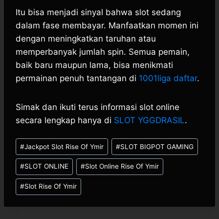
Itu bisa menjadi sinyal bahwa slot sedang
dalam fase membayar. Manfaatkan momen ini
dengan meningkatkan taruhan atau
memperbanyak jumlah spin. Semua pemain,
baik baru maupun lama, bisa menikmati
permainan penuh tantangan di
1001liga daftar
.
Simak dan ikuti terus informasi slot online
secara lengkap hanya di
SLOT YGGDRASIL
.
Post
#
Jackpot Slot Rise Of Ymir
#
SLOT BIGPOT GAMING
Tags:
#
SLOT ONLINE
#
Slot Online Rise Of Ymir
#
Slot Rise Of Ymir