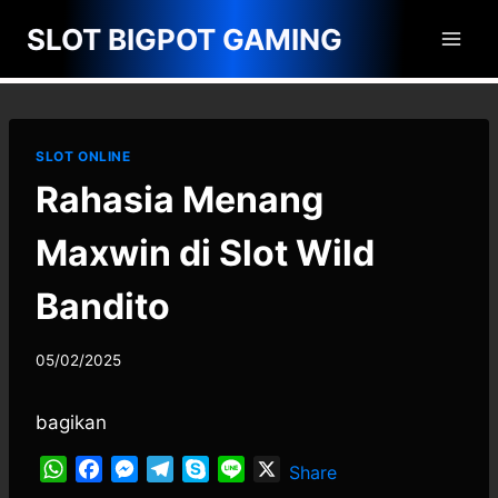
Skip
SLOT BIGPOT GAMING
to
content
SLOT ONLINE
Rahasia Menang
Maxwin di Slot Wild
Bandito
By
05/02/2025
Faiz
bagikan
W
F
M
T
S
L
X
Share
h
a
e
e
k
i