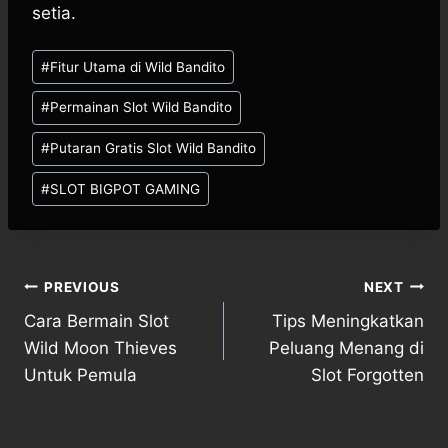
setia.
Post
#
Fitur Utama di Wild Bandito
Tags:
#
Permainan Slot Wild Bandito
#
Putaran Gratis Slot Wild Bandito
#
SLOT BIGPOT GAMING
Post
PREVIOUS
NEXT
Cara Bermain Slot
Tips Meningkatkan
navigation
Wild Moon Thieves
Peluang Menang di
Untuk Pemula
Slot Forgotten