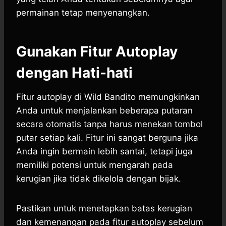
permainan tetap menyenangkan.
Gunakan Fitur Autoplay
dengan Hati-hati
Fitur autoplay di Wild Bandito memungkinkan
Anda untuk menjalankan beberapa putaran
secara otomatis tanpa harus menekan tombol
putar setiap kali. Fitur ini sangat berguna jika
Anda ingin bermain lebih santai, tetapi juga
memiliki potensi untuk mengarah pada
kerugian jika tidak dikelola dengan bijak.
Pastikan untuk menetapkan batas kerugian
dan kemenangan pada fitur autoplay sebelum