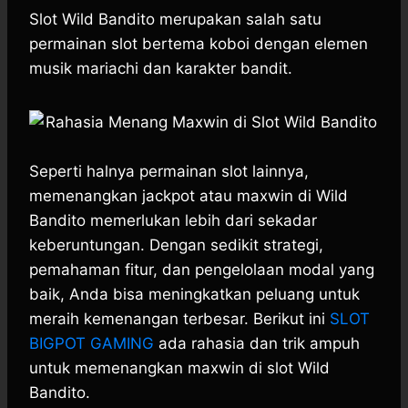
Slot Wild Bandito merupakan salah satu
a
c
s
l
y
n
t
e
s
e
p
e
permainan slot bertema koboi dengan elemen
s
b
e
g
e
musik mariachi dan karakter bandit.
A
o
n
r
p
o
g
a
p
k
e
m
r
Seperti halnya permainan slot lainnya,
memenangkan jackpot atau maxwin di Wild
Bandito memerlukan lebih dari sekadar
keberuntungan. Dengan sedikit strategi,
pemahaman fitur, dan pengelolaan modal yang
baik, Anda bisa meningkatkan peluang untuk
meraih kemenangan terbesar. Berikut ini
SLOT
BIGPOT GAMING
ada rahasia dan trik ampuh
untuk memenangkan maxwin di slot Wild
Bandito.