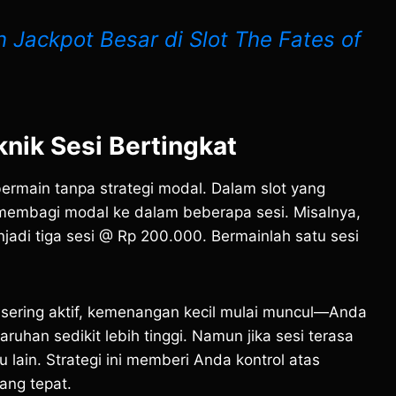
Jackpot Besar di Slot The Fates of
knik Sesi Bertingkat
rmain tanpa strategi modal. Dalam slot yang
k membagi modal ke dalam beberapa sesi. Misalnya,
adi tiga sesi @ Rp 200.000. Bermainlah satu sesi
r sering aktif, kemenangan kecil mulai muncul—Anda
ruhan sedikit lebih tinggi. Namun jika sesi terasa
u lain. Strategi ini memberi Anda kontrol atas
ang tepat.