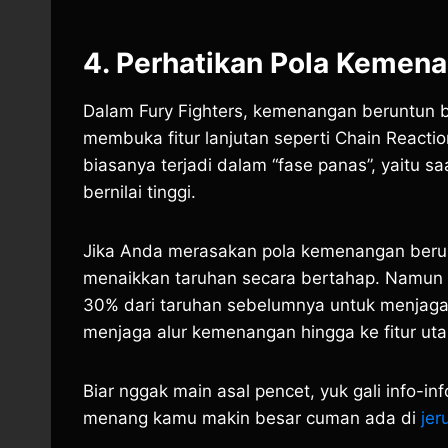
4. Perhatikan Pola Kemen
Dalam Fury Fighters, kemenangan beruntun 
membuka fitur lanjutan seperti Chain Reactio
biasanya terjadi dalam “fase panas”, yaitu s
bernilai tinggi.
Jika Anda merasakan pola kemenangan berunt
menaikkan taruhan secara bertahap. Namun in
30% dari taruhan sebelumnya untuk menjaga
menjaga alur kemenangan hingga ke fitur ut
Biar nggak main asal pencet, yuk gali info-in
menang kamu makin besar cuman ada di
jer