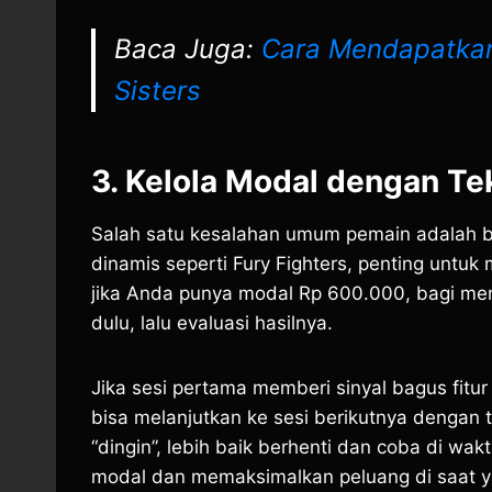
Baca Juga:
Cara Mendapatkan 
Sisters
3. Kelola Modal dengan Te
Salah satu kesalahan umum pemain adalah be
dinamis seperti Fury Fighters, penting untu
jika Anda punya modal Rp 600.000, bagi menj
dulu, lalu evaluasi hasilnya.
Jika sesi pertama memberi sinyal bagus fitu
bisa melanjutkan ke sesi berikutnya dengan ta
“dingin”, lebih baik berhenti dan coba di wakt
modal dan memaksimalkan peluang di saat y