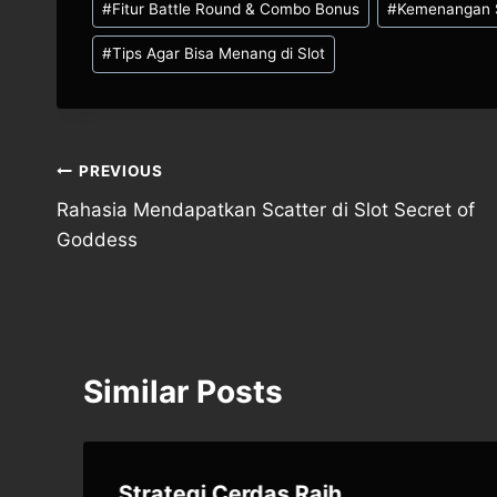
#
Fitur Battle Round & Combo Bonus
#
Kemenangan S
Tags:
#
Tips Agar Bisa Menang di Slot
Post
PREVIOUS
Rahasia Mendapatkan Scatter di Slot Secret of
navigation
Goddess
Similar Posts
Strategi Cerdas Raih