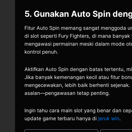
5. Gunakan Auto Spin de
Fitur Auto Spin memang sangat menggoda u
di slot seperti Fury Fighters, di mana banya
mengawasi permainan meski dalam mode otom
kontrol penuh.
Aktifkan Auto Spin dengan batas tertentu, mi
Jika banyak kemenangan kecil atau fitur bonus
mengecewakan, lebih baik berhenti sejenak. 
asalan—pengawasan tetap penting.
Ingin tahu cara main slot yang benar dan cep
update game terbaru hanya di
jeruk win
.
Post