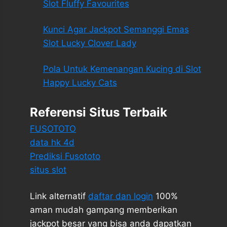
Slot Fluffy Favourites
Kunci Agar Jackpot Semanggi Emas
Slot Lucky Clover Lady
Pola Untuk Kemenangan Kucing di Slot
Happy Lucky Cats
Referensi Situs Terbaik
FUSOTOTO
data hk 4d
Prediksi Fusototo
situs slot
Link alternatif
daftar dan login
100%
aman mudah gampang memberikan
jackpot besar yang bisa anda dapatkan