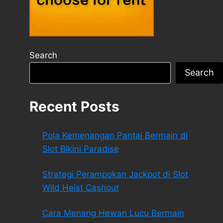
Search
Search
Recent Posts
Pola Kemenangan Pantai Bermain di
Slot Bikini Paradise
Strategi Perampokan Jackpot di Slot
Wild Heist Cashout
Cara Menang Hewan Lucu Bermain