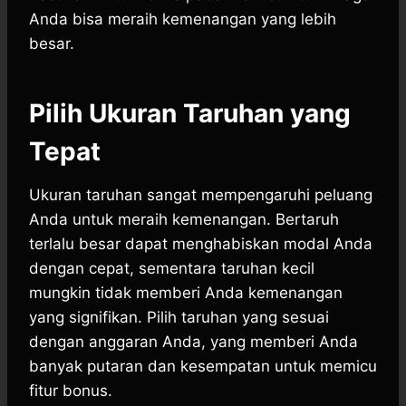
Anda bisa meraih kemenangan yang lebih
besar.
Pilih Ukuran Taruhan yang
Tepat
Ukuran taruhan sangat mempengaruhi peluang
Anda untuk meraih kemenangan. Bertaruh
terlalu besar dapat menghabiskan modal Anda
dengan cepat, sementara taruhan kecil
mungkin tidak memberi Anda kemenangan
yang signifikan. Pilih taruhan yang sesuai
dengan anggaran Anda, yang memberi Anda
banyak putaran dan kesempatan untuk memicu
fitur bonus.