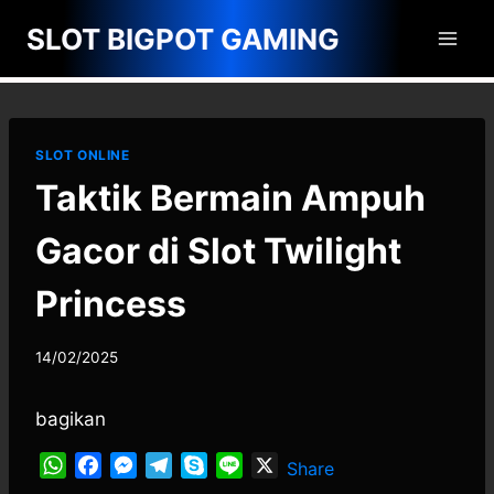
Skip
SLOT BIGPOT GAMING
to
content
SLOT ONLINE
Taktik Bermain Ampuh
Gacor di Slot Twilight
Princess
By
14/02/2025
Sanju
bagikan
W
F
M
T
S
L
X
Share
h
a
e
e
k
i