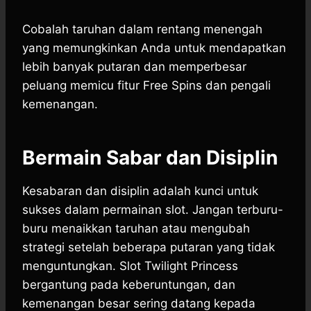
Cobalah taruhan dalam rentang menengah
yang memungkinkan Anda untuk mendapatkan
lebih banyak putaran dan memperbesar
peluang memicu fitur Free Spins dan pengali
kemenangan.
Bermain Sabar dan Disiplin
Kesabaran dan disiplin adalah kunci untuk
sukses dalam permainan slot. Jangan terburu-
buru menaikkan taruhan atau mengubah
strategi setelah beberapa putaran yang tidak
menguntungkan. Slot Twilight Princess
bergantung pada keberuntungan, dan
kemenangan besar sering datang kepada