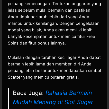
peluang kemenangan. Tentukan anggaran yang
jelas sebelum mulai bermain dan pastikan
Anda tidak bertaruh lebih dari yang Anda
mampu untuk kehilangan. Dengan pengelolaan
modal yang bijak, Anda akan memiliki lebih
banyak kesempatan untuk memicu fitur Free
Spins dan fitur bonus lainnya.
Mulailah dengan taruhan kecil agar Anda dapat
bermain lebih lama dan memberi diri Anda
peluang lebih besar untuk mendapatkan simbol
Scatter yang memicu putaran gratis.
Baca Juga:
Rahasia Bermain
Mudah Menang di Slot Sugar