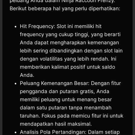
peluang Anda dalam Ninja Raccoon Frenzy.
Berikut beberapa hal yang perlu diperhatikan:
Hit Frequency: Slot ini memiliki hit
frequency yang cukup tinggi, yang berarti
Anda dapat mengharapkan kemenangan
lebih sering dibandingkan dengan slot lain
dengan volatilitas yang lebih rendah. Ini
memberikan kalimat positif untuk saldo
Anda.
Peluang Kemenangan Besar: Dengan fitur
pengganda dan putaran gratis, Anda
memiliki peluang untuk menang besar
dalam satu putaran tanpa menambah
taruhan. Fokus pada memicu fitur ini untuk
mendapatkan hasil maksimal.
Analisis Pola Pertandingan: Dalam setiap