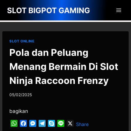
Skip
SLOT BIGPOT GAMING
to
content
SLOT ONLINE
Pola dan Peluang
Menang Bermain Di Slot
Ninja Raccoon Frenzy
By
05/02/2025
adminmessith
bagikan
W
F
M
T
S
L
X
Share
h
a
e
e
k
i