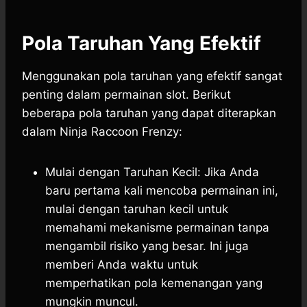
Pola Taruhan Yang Efektif
Menggunakan pola taruhan yang efektif sangat
penting dalam permainan slot. Berikut
beberapa pola taruhan yang dapat diterapkan
dalam Ninja Raccoon Frenzy:
Mulai dengan Taruhan Kecil: Jika Anda
baru pertama kali mencoba permainan ini,
mulai dengan taruhan kecil untuk
memahami mekanisme permainan tanpa
mengambil risiko yang besar. Ini juga
memberi Anda waktu untuk
memperhatikan pola kemenangan yang
mungkin muncul.