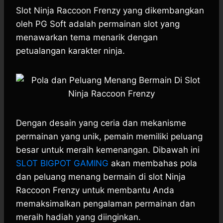
Slot Ninja Raccoon Frenzy yang dikembangkan
a
c
s
l
y
n
t
e
s
e
p
e
oleh PG Soft adalah permainan slot yang
s
b
e
g
e
menawarkan tema menarik dengan
A
o
n
r
petualangan karakter ninja.
p
o
g
a
p
k
e
m
r
Dengan desain yang ceria dan mekanisme
permainan yang unik, pemain memiliki peluang
besar untuk meraih kemenangan. Dibawah ini
SLOT BIGPOT GAMING
akan membahas pola
dan peluang menang bermain di slot Ninja
Raccoon Frenzy untuk membantu Anda
memaksimalkan pengalaman permainan dan
meraih hadiah yang diinginkan.