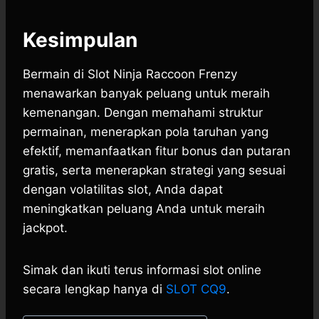
Kesimpulan
Bermain di Slot Ninja Raccoon Frenzy
menawarkan banyak peluang untuk meraih
kemenangan. ​Dengan memahami struktur
permainan, menerapkan pola taruhan yang
efektif, memanfaatkan fitur bonus dan putaran
gratis, serta menerapkan strategi yang sesuai
dengan volatilitas slot, Anda dapat
meningkatkan peluang Anda untuk meraih
jackpot.​
Simak dan ikuti terus informasi slot online
secara lengkap hanya di
SLOT CQ9
.