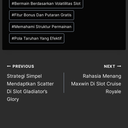
Post
#
Bermain Berdasarkan Volatilitas Slot
Tags:
#
Fitur Bonus Dan Putaran Gratis
#
Memahami Struktur Permainan
#
Pola Taruhan Yang Efektif
Post
PREVIOUS
NEXT
Strategi Simpel
Rahasia Menang
navigation
Mendaptkan Scatter
Maxwin Di Slot Cruise
Di Slot Gladiator’s
Royale
Glory