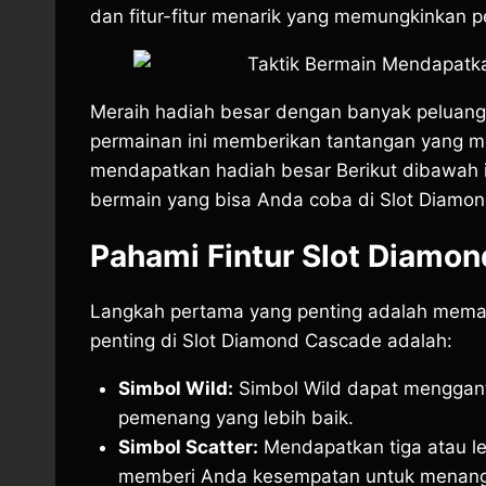
dan fitur-fitur menarik yang memungkinkan 
Meraih hadiah besar dengan banyak peluan
permainan ini memberikan tantangan yang m
mendapatkan hadiah besar Berikut dibawah 
bermain yang bisa Anda coba di Slot Diamo
Pahami Fintur Slot Diamo
Langkah pertama yang penting adalah memah
penting di Slot Diamond Cascade adalah:
Simbol Wild:
Simbol Wild dapat menggant
pemenang yang lebih baik.
Simbol Scatter:
Mendapatkan tiga atau leb
memberi Anda kesempatan untuk menang