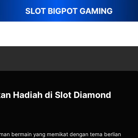
SLOT BIGPOT GAMING
ami Fintur Slot Diamond Cas
an Hadiah di Slot Diamond
man bermain yang memikat dengan tema berlian