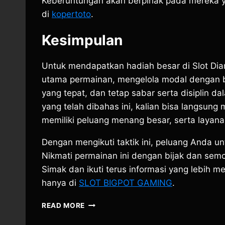
Keberuntungan akan berpihak pada mereka y
di
kopertoto
.
Kesimpulan
Untuk mendapatkan hadiah besar di Slot Dia
utama permainan, mengelola modal dengan b
yang tepat, dan tetap sabar serta disiplin d
yang telah dibahas ini, kalian bisa langsung
memiliki peluang menang besar, serta layanan
Dengan mengikuti taktik ini, peluang Anda un
Nikmati permainan ini dengan bijak dan sem
Simak dan ikuti terus informasi yang lebih m
hanya di
SLOT BIGPOT GAMING
.
TAKTIK
READ MORE
BERMAIN
MENDAPATKAN