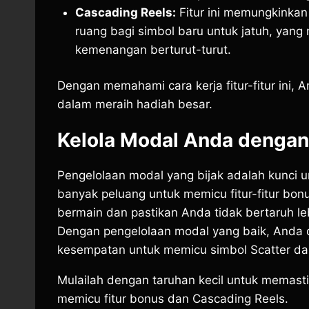
Cascading Reels:
Fitur ini memungkinka
ruang bagi simbol baru untuk jatuh, ya
kemenangan berturut-turut.
Dengan memahami cara kerja fitur-fitur ini, 
dalam meraih hadiah besar.
Kelola Modal Anda dengan
Pengelolaan modal yang bijak adalah kunci 
banyak peluang untuk memicu fitur-fitur bon
bermain dan pastikan Anda tidak bertaruh l
Dengan pengelolaan modal yang baik, Anda d
kesempatan untuk memicu simbol Scatter da
Mulailah dengan taruhan kecil untuk memast
memicu fitur bonus dan Cascading Reels.