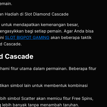
pemain.
g untuk mendapatkan kemenangan besar,
engasyikkan bagi setiap pemain. Agar Anda bisa
ini
SLOT BIGPOT GAMING
akan beberapa taktik
nd Cascade.
nd Cascade
ami fitur utama dalam permainan. Beberapa fitur
ikan simbol lain untuk membentuk kombinasi
ih simbol Scatter akan memicu fitur Free Spins,
 lebih banyak tanpa menambah taruhan.