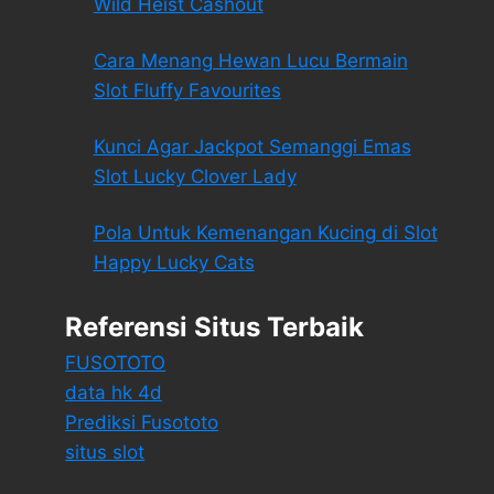
Wild Heist Cashout
Cara Menang Hewan Lucu Bermain
Slot Fluffy Favourites
Kunci Agar Jackpot Semanggi Emas
Slot Lucky Clover Lady
Pola Untuk Kemenangan Kucing di Slot
Happy Lucky Cats
Referensi Situs Terbaik
FUSOTOTO
data hk 4d
Prediksi Fusototo
situs slot