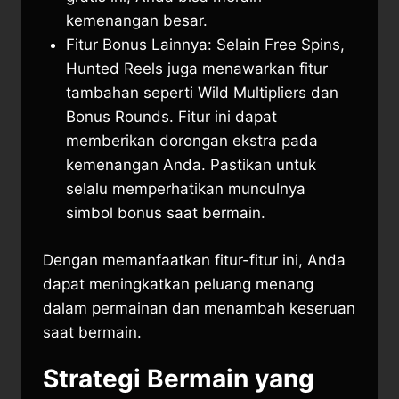
kemenangan besar.
Fitur Bonus Lainnya: Selain Free Spins,
Hunted Reels juga menawarkan fitur
tambahan seperti Wild Multipliers dan
Bonus Rounds. Fitur ini dapat
memberikan dorongan ekstra pada
kemenangan Anda. Pastikan untuk
selalu memperhatikan munculnya
simbol bonus saat bermain.
Dengan memanfaatkan fitur-fitur ini, Anda
dapat meningkatkan peluang menang
dalam permainan dan menambah keseruan
saat bermain.
Strategi Bermain yang