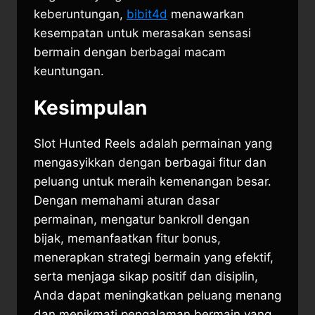
keberuntungan,
bibit4d
menawarkan
kesempatan untuk merasakan sensasi
bermain dengan berbagai macam
keuntungan.
Kesimpulan
Slot Hunted Reels adalah permainan yang
mengasyikkan dengan berbagai fitur dan
peluang untuk meraih kemenangan besar.
Dengan memahami aturan dasar
permainan, mengatur bankroll dengan
bijak, memanfaatkan fitur bonus,
menerapkan strategi bermain yang efektif,
serta menjaga sikap positif dan disiplin,
Anda dapat meningkatkan peluang menang
dan menikmati pengalaman bermain yang