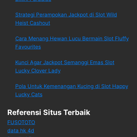
Strategi Perampokan Jackpot di Slot Wild
Heist Cashout
Cara Menang Hewan Lucu Bermain Slot Fluffy
Favourites
Kunci Agar Jackpot Semanggi Emas Slot
Lucky Clover Lady
Pola Untuk Kemenangan Kucing di Slot Happy
Lucky Cats
Referensi Situs Terbaik
FUSOTOTO
data hk 4d