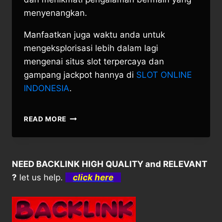
menyenangkan.
Manfaatkan juga waktu anda untuk
mengeksplorisasi lebih dalam lagi
mengenai situs slot terpercaya dan
gampang jackpot hannya di
SLOT ONLINE
INDONESIA
.
PANDUAN
READ MORE
LENGKAP
CARA
BERMAIN
SLOT
NEED BACKLINK HIGH QUALITY and RELEVANT
HUNTED
?
let us help.
click here
REELS