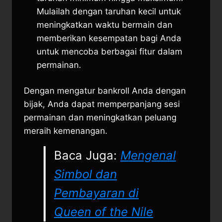
Mulailah dengan taruhan kecil untuk
meningkatkan waktu bermain dan
memberikan kesempatan bagi Anda
untuk mencoba berbagai fitur dalam
permainan.
Dengan mengatur bankroll Anda dengan
bijak, Anda dapat memperpanjang sesi
permainan dan meningkatkan peluang
meraih kemenangan.
Baca Juga:
Mengenal
Simbol dan
Pembayaran di
Queen of the Nile