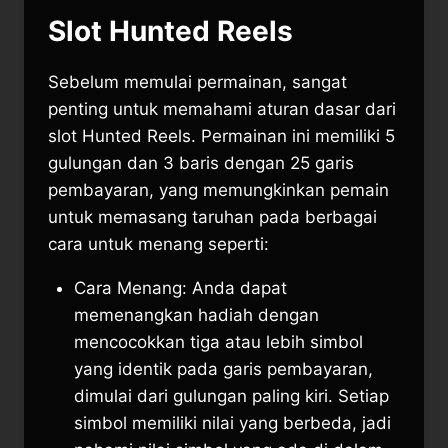
Slot Hunted Reels
Sebelum memulai permainan, sangat
penting untuk memahami aturan dasar dari
slot Hunted Reels. Permainan ini memiliki 5
gulungan dan 3 baris dengan 25 garis
pembayaran, yang memungkinkan pemain
untuk memasang taruhan pada berbagai
cara untuk menang seperti:
Cara Menang: Anda dapat
memenangkan hadiah dengan
mencocokkan tiga atau lebih simbol
yang identik pada garis pembayaran,
dimulai dari gulungan paling kiri. Setiap
simbol memiliki nilai yang berbeda, jadi