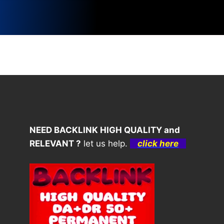
ld
NEED BACKLINK HIGH QUALITY and
RELEVANT ?
let us help.
click here