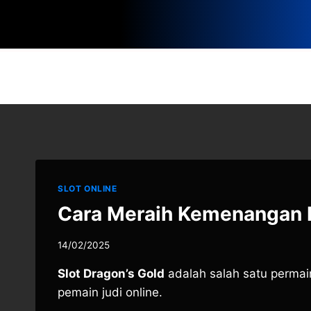
Skip
to
content
C
SLOT ONLINE
Cara Meraih Kemenangan Be
14/02/2025
Slot Dragon’s Gold
adalah salah satu permai
pemain judi online.