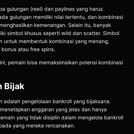
 gulungan (reel) dan paylines yang harus
da gulungan memiliki nilai tertentu, dan kombinasi
 menghasilkan kemenangan. Selain itu, banyak
iki simbol khusus seperti wild dan scatter. Simbol
ain untuk membentuk kombinasi yang menang,
 bonus atau free spins.
ini, pemain bisa memaksimalkan potensi kombinasi
 Bijak
an adalah pengelolaan bankroll yang bijaksana.
 menetapkan anggaran yang jelas dan hanya
ain yang tidak disiplin dalam mengelola bankroll
ripada yang mereka rencanakan.