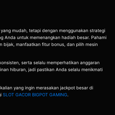
al yang mudah, tetapi dengan menggunakan strategi
ang Anda untuk memenangkan hadiah besar. Pahami
bijak, manfaatkan fitur bonus, dan pilih mesin
konsisten, serta selalu memperhatikan anggaran
inan hiburan, jadi pastikan Anda selalu menikmati
alian yang ingin merasakan jackpot besar di
gi
SLOT GACOR BIGPOT GAMING
.