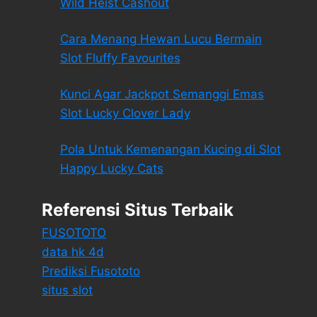
Wild Heist Cashout
Cara Menang Hewan Lucu Bermain
Slot Fluffy Favourites
Kunci Agar Jackpot Semanggi Emas
Slot Lucky Clover Lady
Pola Untuk Kemenangan Kucing di Slot
Happy Lucky Cats
Referensi Situs Terbaik
FUSOTOTO
data hk 4d
Prediksi Fusototo
situs slot