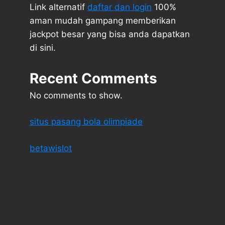
Link alternatif
daftar dan login
100%
aman mudah gampang memberikan
jackpot besar yang bisa anda dapatkan
di sini.
Recent Comments
No comments to show.
situs pasang bola olimpiade
betawislot