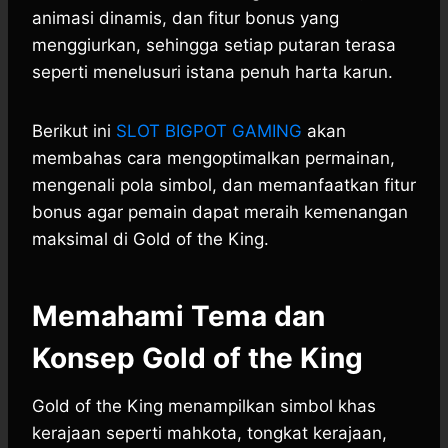
animasi dinamis, dan fitur bonus yang
menggiurkan, sehingga setiap putaran terasa
seperti menelusuri istana penuh harta karun.
Berikut ini
SLOT BIGPOT GAMING
akan
membahas cara mengoptimalkan permainan,
mengenali pola simbol, dan memanfaatkan fitur
bonus agar pemain dapat meraih kemenangan
maksimal di Gold of the King.
Memahami Tema dan
Konsep Gold of the King
Gold of the King menampilkan simbol khas
kerajaan seperti mahkota, tongkat kerajaan,