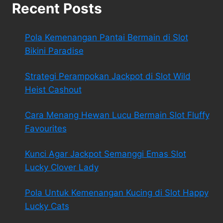
Recent Posts
Pola Kemenangan Pantai Bermain di Slot
Bikini Paradise
Strategi Perampokan Jackpot di Slot Wild
Heist Cashout
Cara Menang Hewan Lucu Bermain Slot Fluffy
Favourites
Kunci Agar Jackpot Semanggi Emas Slot
Lucky Clover Lady
Pola Untuk Kemenangan Kucing di Slot Happy
Lucky Cats