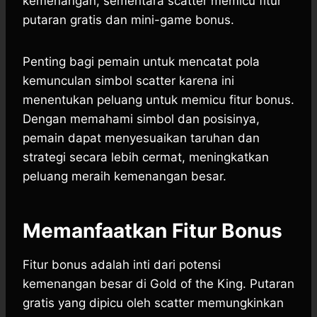
kemenangan, sementara scatter memicu fitur
putaran gratis dan mini-game bonus.
Penting bagi pemain untuk mencatat pola
kemunculan simbol scatter karena ini
menentukan peluang untuk memicu fitur bonus.
Dengan memahami simbol dan posisinya,
pemain dapat menyesuaikan taruhan dan
strategi secara lebih cermat, meningkatkan
peluang meraih kemenangan besar.
Memanfaatkan Fitur Bonus
Fitur bonus adalah inti dari potensi
kemenangan besar di Gold of the King. Putaran
gratis yang dipicu oleh scatter memungkinkan