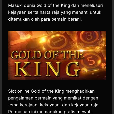
Masuki dunia Gold of the King dan menelusuri
a
c
s
l
y
n
t
e
s
e
p
e
kejayaan serta harta raja yang menanti untuk
s
b
e
g
e
ditemukan oleh para pemain berani.
A
o
n
r
p
o
g
a
p
k
e
m
r
Slot online Gold of the King menghadirkan
pengalaman bermain yang memikat dengan
tema kerajaan, kekayaan, dan kejayaan raja.
Permainan ini memadukan grafis mewah,