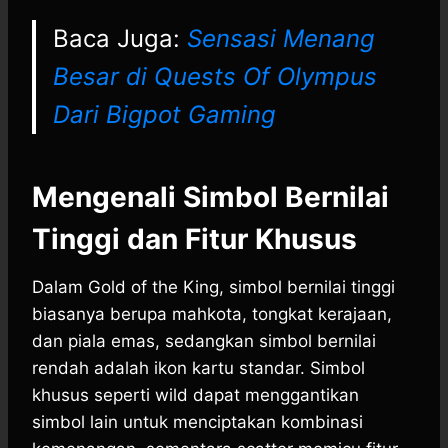
Baca Juga:
Sensasi Menang
Besar di Quests Of Olympus
Dari Bigpot Gaming
Mengenali Simbol Bernilai
Tinggi dan Fitur Khusus
Dalam Gold of the King, simbol bernilai tinggi
biasanya berupa mahkota, tongkat kerajaan,
dan piala emas, sedangkan simbol bernilai
rendah adalah ikon kartu standar. Simbol
khusus seperti wild dapat menggantikan
simbol lain untuk menciptakan kombinasi