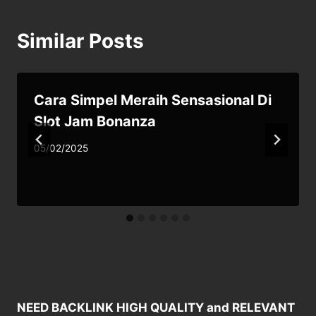
Similar Posts
Cara Simpel Meraih Sensasional Di
Slot Jam Bonanza
05/02/2025
NEED BACKLINK HIGH QUALITY and RELEVANT