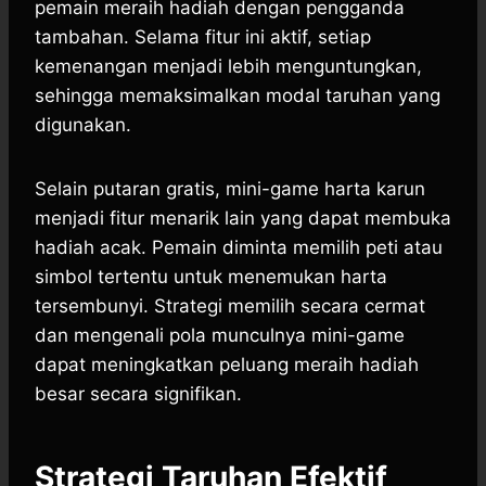
pemain meraih hadiah dengan pengganda
tambahan. Selama fitur ini aktif, setiap
kemenangan menjadi lebih menguntungkan,
sehingga memaksimalkan modal taruhan yang
digunakan.
Selain putaran gratis, mini-game harta karun
menjadi fitur menarik lain yang dapat membuka
hadiah acak. Pemain diminta memilih peti atau
simbol tertentu untuk menemukan harta
tersembunyi. Strategi memilih secara cermat
dan mengenali pola munculnya mini-game
dapat meningkatkan peluang meraih hadiah
besar secara signifikan.
Strategi Taruhan Efektif