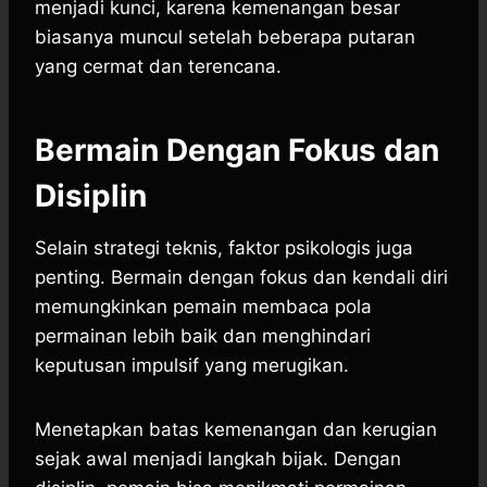
menjadi kunci, karena kemenangan besar
biasanya muncul setelah beberapa putaran
yang cermat dan terencana.
Bermain Dengan Fokus dan
Disiplin
Selain strategi teknis, faktor psikologis juga
penting. Bermain dengan fokus dan kendali diri
memungkinkan pemain membaca pola
permainan lebih baik dan menghindari
keputusan impulsif yang merugikan.
Menetapkan batas kemenangan dan kerugian
sejak awal menjadi langkah bijak. Dengan