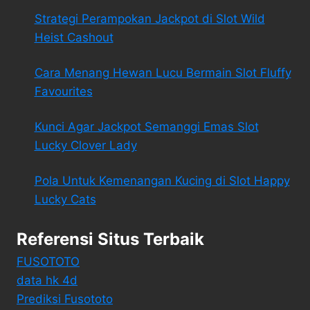
Strategi Perampokan Jackpot di Slot Wild
Heist Cashout
Cara Menang Hewan Lucu Bermain Slot Fluffy
Favourites
Kunci Agar Jackpot Semanggi Emas Slot
Lucky Clover Lady
Pola Untuk Kemenangan Kucing di Slot Happy
Lucky Cats
Referensi Situs Terbaik
FUSOTOTO
data hk 4d
Prediksi Fusototo