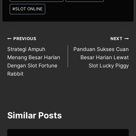
#
SLOT ONLINE
Post
PREVIOUS
NEXT
Strategi Ampuh
Panduan Sukses Cuan
navigation
Menang Besar Harian
Besar Harian Lewat
Dengan Slot Fortune
Slot Lucky Piggy
Rabbit
Similar Posts