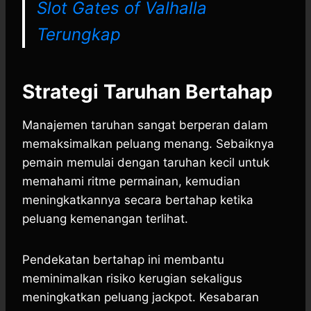
Slot Gates of Valhalla
Terungkap
Strategi Taruhan Bertahap
Manajemen taruhan sangat berperan dalam
memaksimalkan peluang menang. Sebaiknya
pemain memulai dengan taruhan kecil untuk
memahami ritme permainan, kemudian
meningkatkannya secara bertahap ketika
peluang kemenangan terlihat.
Pendekatan bertahap ini membantu
meminimalkan risiko kerugian sekaligus
meningkatkan peluang jackpot. Kesabaran