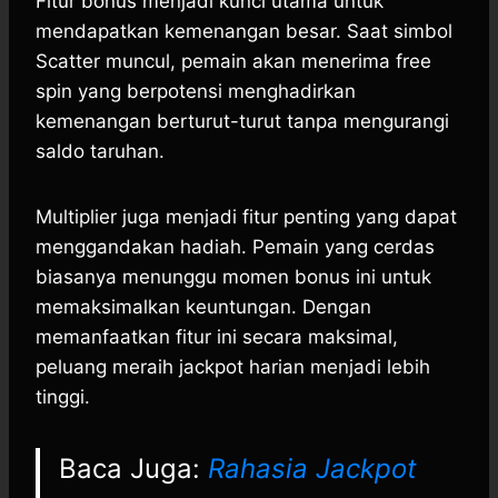
Fitur bonus menjadi kunci utama untuk
mendapatkan kemenangan besar. Saat simbol
Scatter muncul, pemain akan menerima free
spin yang berpotensi menghadirkan
kemenangan berturut-turut tanpa mengurangi
saldo taruhan.
Multiplier juga menjadi fitur penting yang dapat
menggandakan hadiah. Pemain yang cerdas
biasanya menunggu momen bonus ini untuk
memaksimalkan keuntungan. Dengan
memanfaatkan fitur ini secara maksimal,
peluang meraih jackpot harian menjadi lebih
tinggi.
Baca Juga:
Rahasia Jackpot