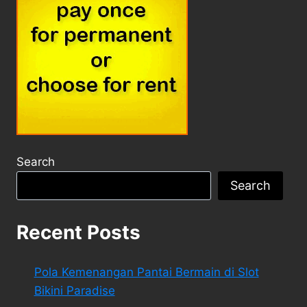
Search
Search
Recent Posts
Pola Kemenangan Pantai Bermain di Slot
Bikini Paradise