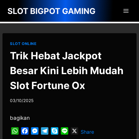
Skip
SLOT BIGPOT GAMING
to
content
SLOT ONLINE
Trik Hebat Jackpot
Besar Kini Lebih Mudah
Slot Fortune Ox
By
03/10/2025
adminmessith
bagikan
W
F
M
T
S
L
X
Share
h
a
e
e
k
i