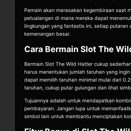
Pemain akan merasakan kegembiraan saat m
petualangan di mana mereka dapat menemuk
lingkungan yang fantastis ini, setiap putar
kemenangan besar.
Cara Bermain Slot The Wil
Bermain Slot The Wild Hatter cukup seder
harus menentukan jumlah taruhan yang ingin 
dapat memilih taruhan minimal mulai dari 0.
taruhan, cukup putar gulungan dan lihat sim
Tujuannya adalah untuk mendapatkan kombina
pembayaran. Jangan lupa untuk memanfaatka
simbol lain untuk membantu menciptakan k