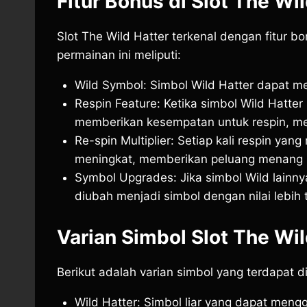
Fitur Bonus di Slot The Wi
Slot The Wild Hatter terkenal dengan fitur b
permainan ini meliputi:
Wild Symbol: Simbol Wild Hatter dapat me
Respin Feature: Ketika simbol Wild Hatter
memberikan kesempatan untuk respin, m
Re-spin Multiplier: Setiap kali respin yan
meningkat, memberikan peluang menang l
Symbol Upgrades: Jika simbol Wild lainny
diubah menjadi simbol dengan nilai lebih t
Varian Simbol Slot The Wil
Berikut adalah varian simbol yang terdapat di
Wild Hatter: Simbol liar yang dapat mengg