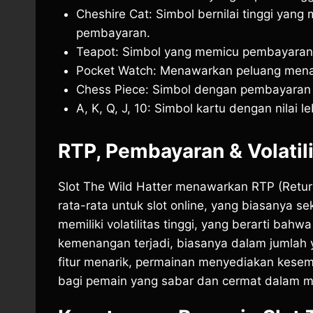
Cheshire Cat: Simbol bernilai tinggi yang
pembayaran.
Teapot: Simbol yang memicu pembayaran
Pocket Watch: Menawarkan peluang mena
Chess Piece: Simbol dengan pembayara
A, K, Q, J, 10: Simbol kartu dengan nilai l
RTP, Pembayaran & Volatili
Slot The Wild Hatter menawarkan RTP (Return
rata-rata untuk slot online, yang biasanya se
memiliki volatilitas tinggi, yang berarti ba
kemenangan terjadi, biasanya dalam jumlah 
fitur menarik, permainan menyediakan kese
bagi pemain yang sabar dan cermat dalam m