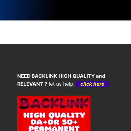
ter
NEED BACKLINK HIGH QUALITY and
RELEVANT ?
let us help.
click here