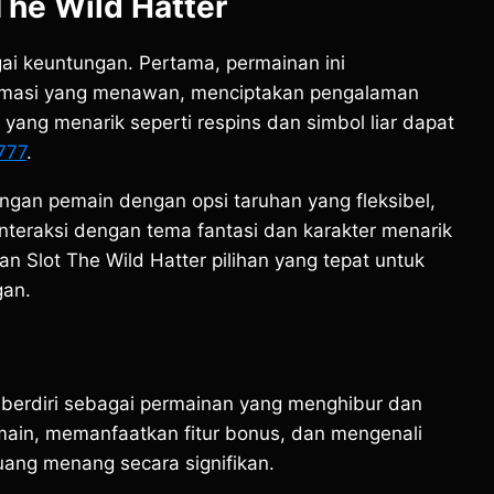
The Wild Hatter
gai keuntungan. Pertama, permainan ini
animasi yang menawan, menciptakan pengalaman
s yang menarik seperti respins dan simbol liar dapat
777
.
langan pemain dengan opsi taruhan yang fleksibel,
nteraksi dengan tema fantasi dan karakter menarik
 Slot The Wild Hatter pilihan yang tepat untuk
gan.
er berdiri sebagai permainan yang menghibur dan
ain, memanfaatkan fitur bonus, dan mengenali
ang menang secara signifikan.​