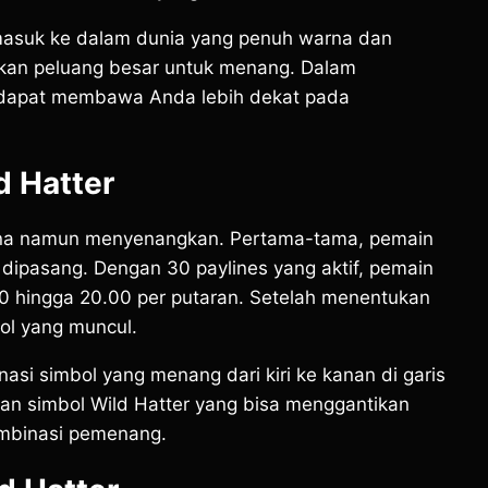
asuk ke dalam dunia yang penuh warna dan
an peluang besar untuk menang. Dalam
an dapat membawa Anda lebih dekat pada
d Hatter
hana namun menyenangkan. Pertama-tama, pemain
dipasang. Dengan 30 paylines yang aktif, pemain
20 hingga 20.00 per putaran. Setelah menentukan
bol yang muncul.
si simbol yang menang dari kiri ke kanan di garis
n simbol Wild Hatter yang bisa menggantikan
ombinasi pemenang.