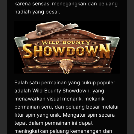
karena sensasi menegangkan dan peluang
hadiah yang besar.
Salah satu permainan yang cukup populer
adalah Wild Bounty Showdown, yang
menawarkan visual menarik, mekanik
permainan seru, dan peluang besar melalui
fitur spin yang unik. Mengatur spin secara
tepat dalam permainan ini dapat
meningkatkan peluang kemenangan dan