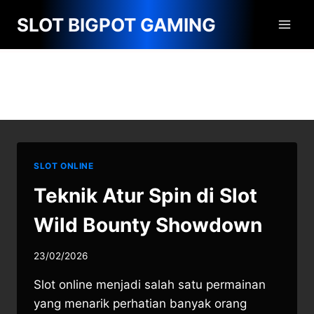
Skip
SLOT BIGPOT GAMING
to
content
Tips Slot Wild Bounty
Showdown
SLOT ONLINE
Teknik Atur Spin di Slot
Wild Bounty Showdown
23/02/2026
Slot online menjadi salah satu permainan
yang menarik perhatian banyak orang