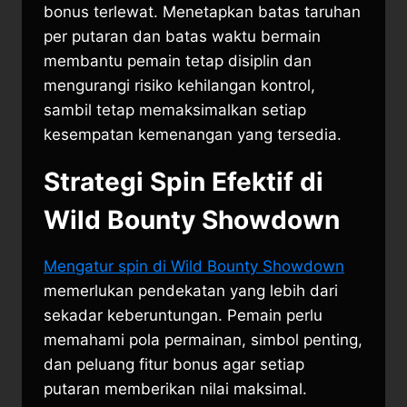
bonus terlewat. Menetapkan batas taruhan
per putaran dan batas waktu bermain
membantu pemain tetap disiplin dan
mengurangi risiko kehilangan kontrol,
sambil tetap memaksimalkan setiap
kesempatan kemenangan yang tersedia.
Strategi Spin Efektif di
Wild Bounty Showdown
Mengatur spin di Wild Bounty Showdown
memerlukan pendekatan yang lebih dari
sekadar keberuntungan. Pemain perlu
memahami pola permainan, simbol penting,
dan peluang fitur bonus agar setiap
putaran memberikan nilai maksimal.