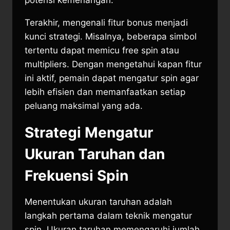
potensi kemenangan.
Terakhir, mengenali fitur bonus menjadi
kunci strategi. Misalnya, beberapa simbol
tertentu dapat memicu free spin atau
multipliers. Dengan mengetahui kapan fitur
ini aktif, pemain dapat mengatur spin agar
lebih efisien dan memanfaatkan setiap
peluang maksimal yang ada.
Strategi Mengatur
Ukuran Taruhan dan
Frekuensi Spin
Menentukan ukuran taruhan adalah
langkah pertama dalam teknik mengatur
spin. Ukuran taruhan memengaruhi jumlah