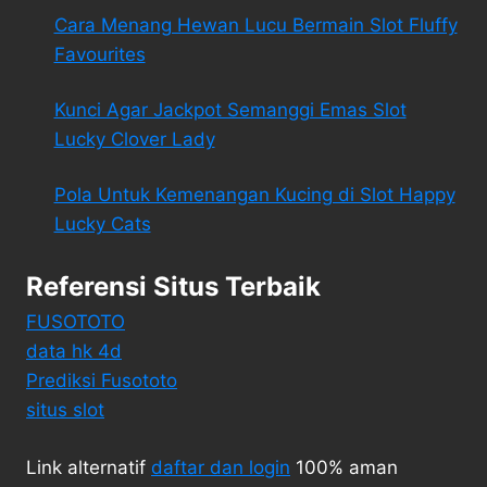
Cara Menang Hewan Lucu Bermain Slot Fluffy
Favourites
Kunci Agar Jackpot Semanggi Emas Slot
Lucky Clover Lady
Pola Untuk Kemenangan Kucing di Slot Happy
Lucky Cats
Referensi Situs Terbaik
FUSOTOTO
data hk 4d
Prediksi Fusototo
situs slot
Link alternatif
daftar dan login
100% aman