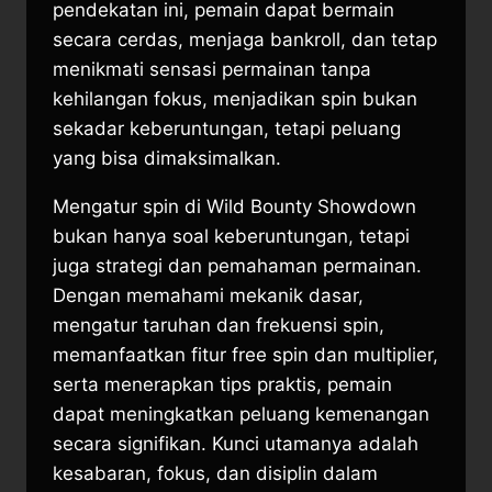
pendekatan ini, pemain dapat bermain
secara cerdas, menjaga bankroll, dan tetap
menikmati sensasi permainan tanpa
kehilangan fokus, menjadikan spin bukan
sekadar keberuntungan, tetapi peluang
yang bisa dimaksimalkan.
Mengatur spin di Wild Bounty Showdown
bukan hanya soal keberuntungan, tetapi
juga strategi dan pemahaman permainan.
Dengan memahami mekanik dasar,
mengatur taruhan dan frekuensi spin,
memanfaatkan fitur free spin dan multiplier,
serta menerapkan tips praktis, pemain
dapat meningkatkan peluang kemenangan
secara signifikan. Kunci utamanya adalah
kesabaran, fokus, dan disiplin dalam