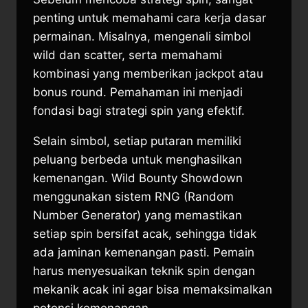
penting untuk memahami cara kerja dasar
permainan. Misalnya, mengenali simbol
wild dan scatter, serta memahami
kombinasi yang memberikan jackpot atau
bonus round. Pemahaman ini menjadi
fondasi bagi strategi spin yang efektif.
Selain simbol, setiap putaran memiliki
peluang berbeda untuk menghasilkan
kemenangan. Wild Bounty Showdown
menggunakan sistem RNG (Random
Number Generator) yang memastikan
setiap spin bersifat acak, sehingga tidak
ada jaminan kemenangan pasti. Pemain
harus menyesuaikan teknik spin dengan
mekanik acak ini agar bisa memaksimalkan