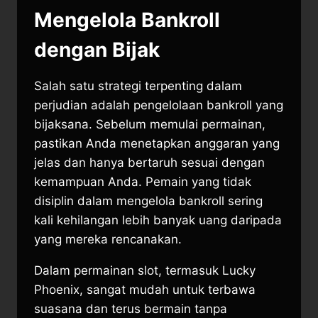
Mengelola Bankroll
dengan Bijak
Salah satu strategi terpenting dalam
perjudian adalah pengelolaan bankroll yang
bijaksana. Sebelum memulai permainan,
pastikan Anda menetapkan anggaran yang
jelas dan hanya bertaruh sesuai dengan
kemampuan Anda. Pemain yang tidak
disiplin dalam mengelola bankroll sering
kali kehilangan lebih banyak uang daripada
yang mereka rencanakan.
Dalam permainan slot, termasuk Lucky
Phoenix, sangat mudah untuk terbawa
suasana dan terus bermain tanpa