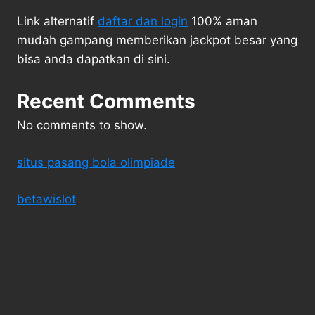
Link alternatif
daftar dan login
100% aman
mudah gampang memberikan jackpot besar yang
bisa anda dapatkan di sini.
Recent Comments
No comments to show.
situs pasang bola olimpiade
betawislot