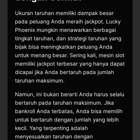
Ukuran taruhan memiliki dampak besar
pada peluang Anda meraih jackpot. Lucky
Phoenix mungkin menawarkan berbagai
tingkat taruhan, dan strategi taruhan yang
bijak bisa meningkatkan peluang Anda
untuk menang besar. Sering kali, mesin slot
memiliki jackpot terbesar yang hanya dapat
dicapai jika Anda bertaruh pada jumlah
taruhan maksimum.
Namun, ini bukan berarti Anda harus selalu
bertaruh pada taruhan maksimum. Jika
bankroll Anda terbatas, Anda bisa memilih
untuk bertaruh dengan jumlah yang lebih
kecil. Yang terpenting adalah
menyesuaikan taruhan dengan