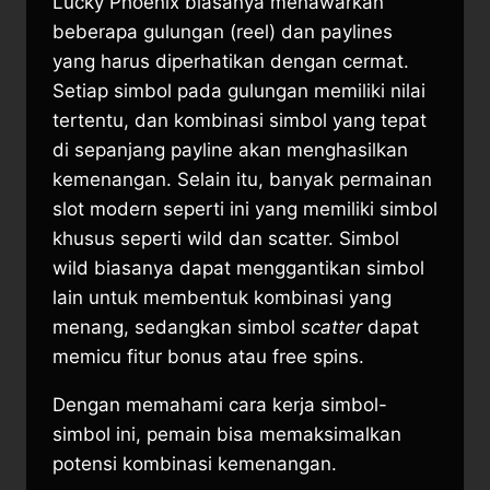
Lucky Phoenix biasanya menawarkan
beberapa gulungan (reel) dan paylines
yang harus diperhatikan dengan cermat.
Setiap simbol pada gulungan memiliki nilai
tertentu, dan kombinasi simbol yang tepat
di sepanjang payline akan menghasilkan
kemenangan. Selain itu, banyak permainan
slot modern seperti ini yang memiliki simbol
khusus seperti wild dan scatter. Simbol
wild biasanya dapat menggantikan simbol
lain untuk membentuk kombinasi yang
menang, sedangkan simbol
scatter
dapat
memicu fitur bonus atau free spins.
Dengan memahami cara kerja simbol-
simbol ini, pemain bisa memaksimalkan
potensi kombinasi kemenangan.