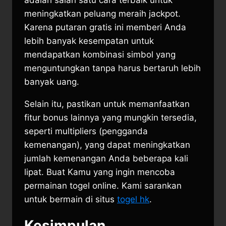
adalah salah satu cara terbaik untuk
meningkatkan peluang meraih jackpot.
Karena putaran gratis ini memberi Anda
lebih banyak kesempatan untuk
mendapatkan kombinasi simbol yang
menguntungkan tanpa harus bertaruh lebih
banyak uang.
Selain itu, pastikan untuk memanfaatkan
fitur bonus lainnya yang mungkin tersedia,
seperti multipliers (pengganda
kemenangan), yang dapat meningkatkan
jumlah kemenangan Anda beberapa kali
lipat. Buat Kamu yang ingin mencoba
permainan togel online. Kami sarankan
untuk bermain di situs
togel hk
.
Kesimpulan