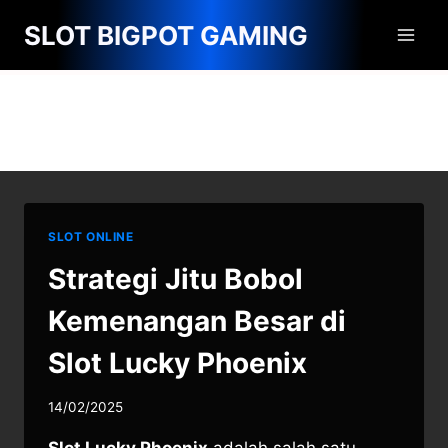
Skip
SLOT BIGPOT GAMING
to
content
Strategi Jitu Slot Lucky
Phoenix
SLOT ONLINE
Strategi Jitu Bobol
Kemenangan Besar di
Slot Lucky Phoenix
14/02/2025