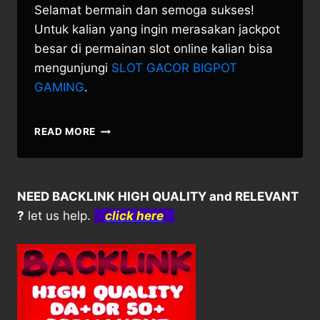
Selamat bermain dan semoga sukses!
Untuk kalian yang ingin merasakan jackpot
besar di permainan slot online kalian bisa
mengunjungi
SLOT GACOR BIGPOT
GAMING
.
STRATEGI
READ MORE
JITU
BOBOL
KEMENANGAN
BESAR
NEED BACKLINK HIGH QUALITY and RELEVANT
DI
?
let us help.
click here
SLOT
LUCKY
PHOENIX