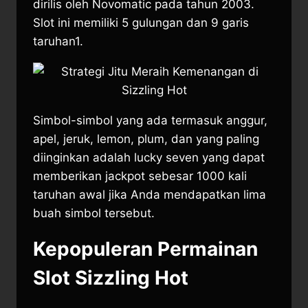
dirilis oleh Novomatic pada tahun 2003.
Slot ini memiliki 5 gulungan dan 9 garis
taruhan1.
Simbol-simbol yang ada termasuk anggur,
apel, jeruk, lemon, plum, dan yang paling
diinginkan adalah lucky seven yang dapat
memberikan jackpot sebesar 1000 kali
taruhan awal jika Anda mendapatkan lima
buah simbol tersebut.
Kepopuleran Permainan
Slot Sizzling Hot