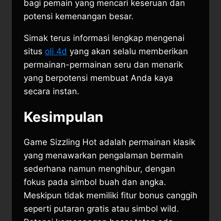
bagi pemain yang mencari keseruan dan
potensi kemenangan besar.
Simak terus informasi lengkap mengenai
situs
oli 4d
yang akan selalu memberikan
permainan-permainan seru dan menarik
yang berpotensi membuat Anda kaya
secara instan.
Kesimpulan
Game Sizzling Hot adalah permainan klasik
yang menawarkan pengalaman bermain
sederhana namun menghibur, dengan
fokus pada simbol buah dan angka.
Meskipun tidak memiliki fitur bonus canggih
seperti putaran gratis atau simbol wild.