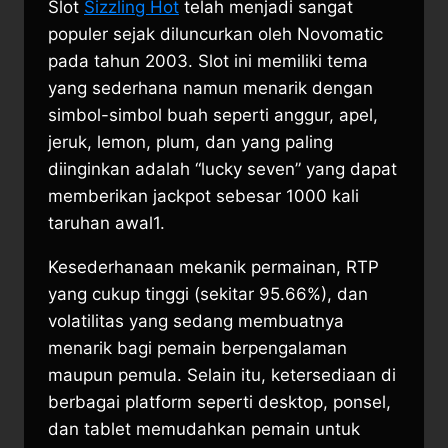
Slot
Sizzling Hot
telah menjadi sangat
populer sejak diluncurkan oleh Novomatic
pada tahun 2003. Slot ini memiliki tema
yang sederhana namun menarik dengan
simbol-simbol buah seperti anggur, apel,
jeruk, lemon, plum, dan yang paling
diinginkan adalah “lucky seven” yang dapat
memberikan jackpot sebesar 1000 kali
taruhan awal1.
Kesederhanaan mekanik permainan, RTP
yang cukup tinggi (sekitar 95.66%), dan
volatilitas yang sedang membuatnya
menarik bagi pemain berpengalaman
maupun pemula. Selain itu, ketersediaan di
berbagai platform seperti desktop, ponsel,
dan tablet memudahkan pemain untuk