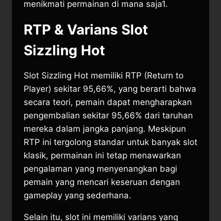
menikmati permainan di mana saja1.
RTP & Varians Slot
Sizzling Hot
Slot Sizzling Hot memiliki RTP (Return to
Player) sekitar 95,66%, yang berarti bahwa
secara teori, pemain dapat mengharapkan
pengembalian sekitar 95,66% dari taruhan
mereka dalam jangka panjang. Meskipun
RTP ini tergolong standar untuk banyak slot
klasik, permainan ini tetap menawarkan
pengalaman yang menyenangkan bagi
pemain yang mencari keseruan dengan
gameplay yang sederhana.
Selain itu, slot ini memiliki varians yang