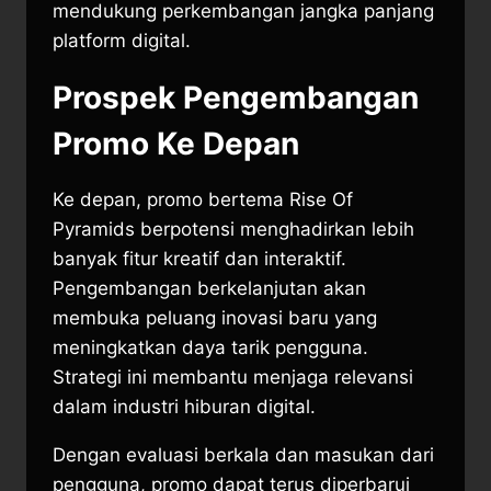
mendukung perkembangan jangka panjang
platform digital.
Prospek Pengembangan
Promo Ke Depan
Ke depan, promo bertema Rise Of
Pyramids berpotensi menghadirkan lebih
banyak fitur kreatif dan interaktif.
Pengembangan berkelanjutan akan
membuka peluang inovasi baru yang
meningkatkan daya tarik pengguna.
Strategi ini membantu menjaga relevansi
dalam industri hiburan digital.
Dengan evaluasi berkala dan masukan dari
pengguna, promo dapat terus diperbarui