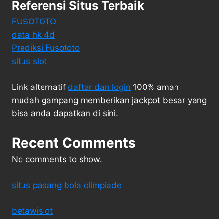
Referensi Situs Terbaik
FUSOTOTO
data hk 4d
Prediksi Fusototo
situs slot
Link alternatif
daftar dan login
100% aman
mudah gampang memberikan jackpot besar yang
bisa anda dapatkan di sini.
Recent Comments
No comments to show.
situs pasang bola olimpiade
betawislot