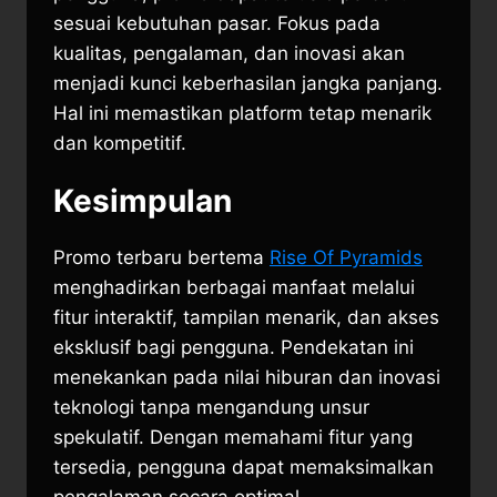
sesuai kebutuhan pasar. Fokus pada
kualitas, pengalaman, dan inovasi akan
menjadi kunci keberhasilan jangka panjang.
Hal ini memastikan platform tetap menarik
dan kompetitif.
Kesimpulan
Promo terbaru bertema
Rise Of Pyramids
menghadirkan berbagai manfaat melalui
fitur interaktif, tampilan menarik, dan akses
eksklusif bagi pengguna. Pendekatan ini
menekankan pada nilai hiburan dan inovasi
teknologi tanpa mengandung unsur
spekulatif. Dengan memahami fitur yang
tersedia, pengguna dapat memaksimalkan