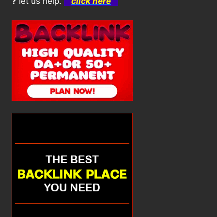
?
let us help.
click here
RISE
OF
PYRAMIDS