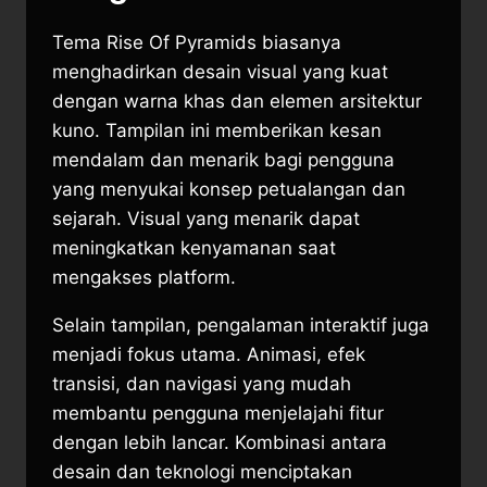
Tema Rise Of Pyramids biasanya
menghadirkan desain visual yang kuat
dengan warna khas dan elemen arsitektur
kuno. Tampilan ini memberikan kesan
mendalam dan menarik bagi pengguna
yang menyukai konsep petualangan dan
sejarah. Visual yang menarik dapat
meningkatkan kenyamanan saat
mengakses platform.
Selain tampilan, pengalaman interaktif juga
menjadi fokus utama. Animasi, efek
transisi, dan navigasi yang mudah
membantu pengguna menjelajahi fitur
dengan lebih lancar. Kombinasi antara
desain dan teknologi menciptakan