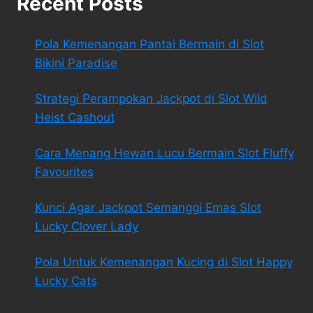
Recent Posts
Pola Kemenangan Pantai Bermain di Slot
Bikini Paradise
Strategi Perampokan Jackpot di Slot Wild
Heist Cashout
Cara Menang Hewan Lucu Bermain Slot Fluffy
Favourites
Kunci Agar Jackpot Semanggi Emas Slot
Lucky Clover Lady
Pola Untuk Kemenangan Kucing di Slot Happy
Lucky Cats