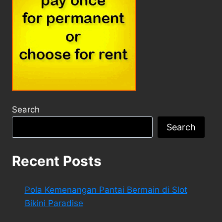
Search
Search
Recent Posts
Pola Kemenangan Pantai Bermain di Slot
Bikini Paradise