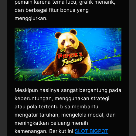
pemain karena tema lucu, grafik menarik,
dan berbagai fitur bonus yang
menggiurkan.
Meskipun hasilnya sangat bergantung pada
keberuntungan, menggunakan strategi
atau pola tertentu bisa membantu
mengatur taruhan, mengelola modal, dan
meningkatkan peluang meraih
kemenangan. Berikut ini
SLOT BIGPOT