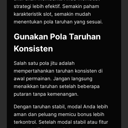
strategi lebih efektif. Semakin paham
karakteristik slot, semakin mudah
menentukan pola taruhan yang sesuai.
Gunakan Pola Taruhan
Konsisten
Salah satu pola jitu adalah
mempertahankan taruhan konsisten di
awal permainan. Jangan langsung
menaikkan taruhan setelah beberapa
putaran tanpa kemenangan.
Dengan taruhan stabil, modal Anda lebih
aman dan peluang memicu bonus lebih
terkontrol. Setelah modal stabil atau fitur