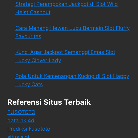
Strategi Perampokan Jackpot di Slot Wild
Heist Cashout
Cara Menang Hewan Lucu Bermain Slot Fluffy
Favourites
Kunci Agar Jackpot Semanggi Emas Slot
Lucky Clover Lady
Pola Untuk Kemenangan Kucing di Slot Happy
Lucky Cats
Referensi Situs Terbaik
FUSOTOTO
data hk 4d
Prediksi Fusototo
situs slot