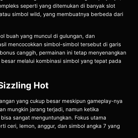
mpleks seperti yang ditemukan di banyak slot
is atau simbol wild, yang membuatnya berbeda dari
ol buah yang muncul di gulungan, dan
il mencocokkan simbol-simbol tersebut di garis
r bonus canggih, permainan ini tetap menyenangkan
esar melalui kombinasi simbol yang tepat pada
izzling Hot
nangan yang cukup besar meskipun gameplay-nya
n mungkin jarang terjadi, namun ketika
n bisa sangat menguntungkan. Fokus utama
ti ceri, lemon, anggur, dan simbol angka 7 yang