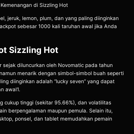
, jeruk, lemon, plum, dan yang paling diinginkan
ackpot sebesar 1000 kali taruhan awal jika Anda
t Sizzling Hot
r sejak diluncurkan oleh Novomatic pada tahun
a namun menarik dengan simbol-simbol buah seperti
aling diinginkan adalah “lucky seven” yang dapat
an awal1.
ukup tinggi (sekitar 95.66%), dan volatilitas
in berpengalaman maupun pemula. Selain itu,
desktop, ponsel, dan tablet memudahkan pemain