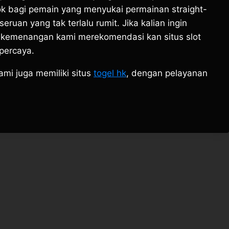
cok bagi pemain yang menyukai permainan straight-
ruan yang tak terlalu rumit. Jika kalian ingin
h kemenangan kami merekomendasi kan situs slot
percaya.
ami juga memiliki situs
togel hk
, dengan pelayanan
© 2026
SLOT BIGPOT GAMING