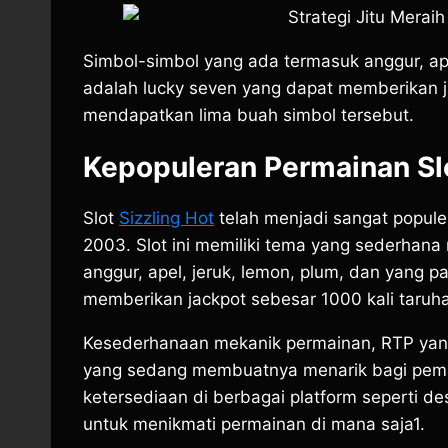
Simbol-simbol yang ada termasuk anggur, apel
adalah lucky seven yang dapat memberikan j
mendapatkan lima buah simbol tersebut.
Kepopuleran Permainan Slo
Slot
Sizzling Hot
telah menjadi sangat popule
2003. Slot ini memiliki tema yang sederhan
anggur, apel, jeruk, lemon, plum, dan yang p
memberikan jackpot sebesar 1000 kali taruh
Kesederhanaan mekanik permainan, RTP yang c
yang sedang membuatnya menarik bagi pema
ketersediaan di berbagai platform seperti 
untuk menikmati permainan di mana saja1.