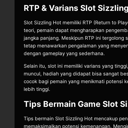
RTP & Varians Slot Sizzlin
Slot Sizzling Hot memiliki RTP (Return to Pla
teori, pemain dapat mengharapkan pengemba
jangka panjang. Meskipun RTP ini tergolong s
tetap menawarkan pengalaman yang menyen
dengan gameplay yang sederhana.
Selain itu, slot ini memiliki varians yang ti
muncul, hadiah yang didapat bisa sangat besa
cocok bagi pemain yang menikmati potensi 
lebih tinggi.
Tips Bermain Game Slot Si
Tips bermain Slot Sizzling Hot mencakup pen
memaksimalkan potensi kemenangan. Menginga