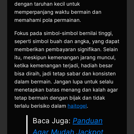
dengan taruhan kecil untuk
memperpanjang waktu bermain dan
memahami pola permainan.
Fokus pada simbol-simbol bernilai tinggi,
seperti simbol buah dan angka, yang dapat
memberikan pembayaran signifikan. Selain
itu, meskipun kemenangan jarang muncul,
ketika kemenangan terjadi, hadiah besar
bisa diraih, jadi tetap sabar dan konsisten
dalam bermain. Jangan lupa untuk selalu
menetapkan batas menang dan kalah agar
tetap bermain dengan bijak dan tidak
terlalu berisiko dalam
haitogel
.
Baca Juga:
Panduan
Agar Mudah Jackpot