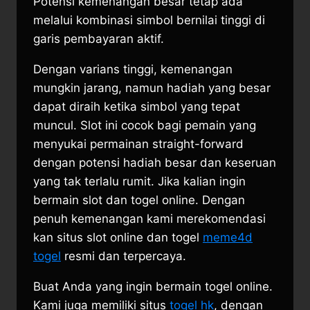
Potensi kemenangan besar tetap ada
melalui kombinasi simbol bernilai tinggi di
garis pembayaran aktif.
Dengan varians tinggi, kemenangan
mungkin jarang, namun hadiah yang besar
dapat diraih ketika simbol yang tepat
muncul. Slot ini cocok bagi pemain yang
menyukai permainan straight-forward
dengan potensi hadiah besar dan keseruan
yang tak terlalu rumit. Jika kalian ingin
bermain slot dan togel online. Dengan
penuh kemenangan kami merekomendasi
kan situs slot online dan togel
meme4d
togel
resmi dan terpercaya.
Buat Anda yang ingin bermain togel online.
Kami juga memiliki situs
togel hk
, dengan