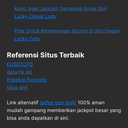
Kunci Agar Jackpot Semanggi Emas Slot
Lucky Clover Lady
Pola Untuk Kemenangan Kucing di Slot Happy
Lucky Cats
Referensi Situs Terbaik
FUSOTOTO
data hk 4d
Prediksi Fusototo
situs slot
Link alternatif
daftar dan login
100% aman
mudah gampang memberikan jackpot besar yang
bisa anda dapatkan di sini.