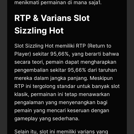
menikmati permainan di mana saja1.
RTP & Varians Slot
Sizzling Hot
Slot Sizzling Hot memiliki RTP (Return to
Player) sekitar 95,66%, yang berarti bahwa
secara teori, pemain dapat mengharapkan
pengembalian sekitar 95,66% dari taruhan
mereka dalam jangka panjang. Meskipun
RTP ini tergolong standar untuk banyak slot
klasik, permainan ini tetap menawarkan
pengalaman yang menyenangkan bagi
pemain yang mencari keseruan dengan
gameplay yang sederhana.
Selain itu, slot ini memiliki varians yang