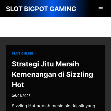
Skip
SLOT BIGPOT GAMING
to
content
SLOT ONLINE HARIAN
SLOT ONLINE
Strategi Jitu Meraih
Kemenangan di Sizzling
Hot
06/01/2025
Sizzling Hot adalah mesin slot klasik yang