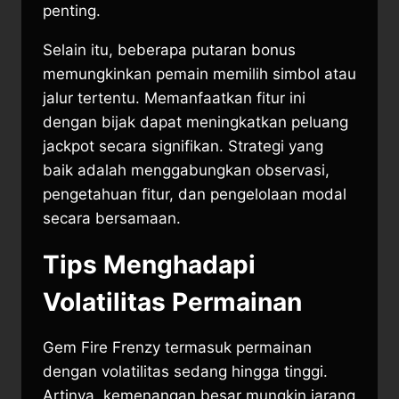
penting.
Selain itu, beberapa putaran bonus
memungkinkan pemain memilih simbol atau
jalur tertentu. Memanfaatkan fitur ini
dengan bijak dapat meningkatkan peluang
jackpot secara signifikan. Strategi yang
baik adalah menggabungkan observasi,
pengetahuan fitur, dan pengelolaan modal
secara bersamaan.
Tips Menghadapi
Volatilitas Permainan
Gem Fire Frenzy termasuk permainan
dengan volatilitas sedang hingga tinggi.
Artinya, kemenangan besar mungkin jarang