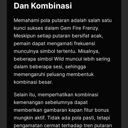
Dan Kombinasi
Memahami pola putaran adalah salah satu
kunci sukses dalam Gem Fire Frenzy.
Meskipun setiap putaran bersifat acak,
pemain dapat mengamati frekuensi
munculnya simbol tertentu. Misalnya,
beberapa simbol Wild muncul lebih sering
dalam beberapa sesi, sehingga
memengaruhi peluang membentuk
kombinasi besar.
Selain itu, memperhatikan kombinasi
kemenangan sebelumnya dapat
memberikan gambaran kapan fitur bonus
mungkin aktif. Tidak ada pola pasti, tetapi
pengamatan cermat terhadap tren putaran