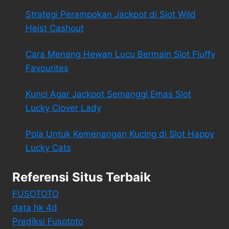
Strategi Perampokan Jackpot di Slot Wild
Heist Cashout
Cara Menang Hewan Lucu Bermain Slot Fluffy
Favourites
Kunci Agar Jackpot Semanggi Emas Slot
Lucky Clover Lady
Pola Untuk Kemenangan Kucing di Slot Happy
Lucky Cats
Referensi Situs Terbaik
FUSOTOTO
data hk 4d
Prediksi Fusototo