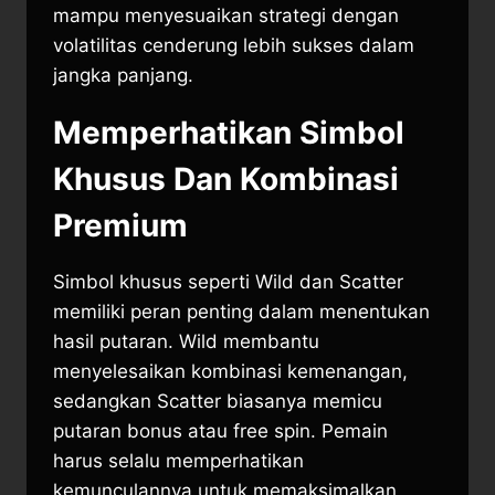
mampu menyesuaikan strategi dengan
volatilitas cenderung lebih sukses dalam
jangka panjang.
Memperhatikan Simbol
Khusus Dan Kombinasi
Premium
Simbol khusus seperti Wild dan Scatter
memiliki peran penting dalam menentukan
hasil putaran. Wild membantu
menyelesaikan kombinasi kemenangan,
sedangkan Scatter biasanya memicu
putaran bonus atau free spin. Pemain
harus selalu memperhatikan
kemunculannya untuk memaksimalkan