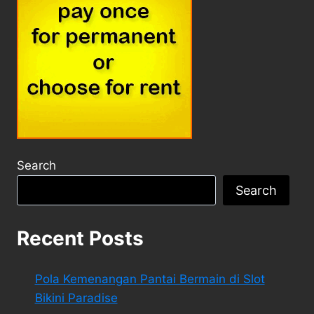
Search
Search
Recent Posts
Pola Kemenangan Pantai Bermain di Slot
Bikini Paradise