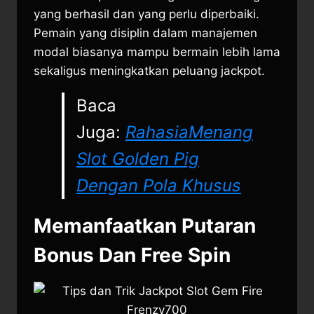
yang berhasil dan yang perlu diperbaiki.
Pemain yang disiplin dalam manajemen
modal biasanya mampu bermain lebih lama
sekaligus meningkatkan peluang jackpot.
Baca
Juga:
RahasiaMenang
Slot Golden Pig
Dengan Pola Khusus
Memanfaatkan Putaran
Bonus Dan Free Spin