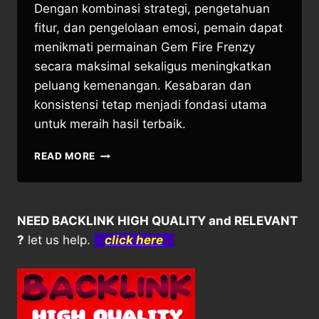
Dengan kombinasi strategi, pengetahuan
fitur, dan pengelolaan emosi, pemain dapat
menikmati permainan Gem Fire Frenzy
secara maksimal sekaligus meningkatkan
peluang kemenangan. Kesabaran dan
konsistensi tetap menjadi fondasi utama
untuk meraih hasil terbaik.
TIPS
READ MORE
DAN
TRIK
JACKPOT
SLOT
NEED BACKLINK HIGH QUALITY and RELEVANT
GEM
?
let us help.
click here
FIRE
FRENZY