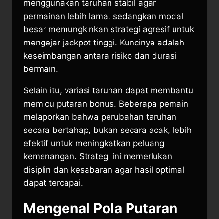
menggunakan taruhan stabil agar
permainan lebih lama, sedangkan modal
besar memungkinkan strategi agresif untuk
mengejar jackpot tinggi. Kuncinya adalah
keseimbangan antara risiko dan durasi
bermain.
Selain itu, variasi taruhan dapat membantu
memicu putaran bonus. Beberapa pemain
melaporkan bahwa perubahan taruhan
secara bertahap, bukan secara acak, lebih
efektif untuk meningkatkan peluang
kemenangan. Strategi ini memerlukan
disiplin dan kesabaran agar hasil optimal
dapat tercapai.
Mengenal Pola Putaran