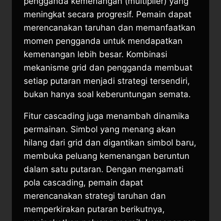
pengganda kemenangan (multiplier) yang
meningkat secara progresif. Pemain dapat
merencanakan taruhan dan memanfaatkan
momen pengganda untuk mendapatkan
kemenangan lebih besar. Kombinasi
mekanisme grid dan pengganda membuat
setiap putaran menjadi strategi tersendiri,
bukan hanya soal keberuntungan semata.
Fitur cascading juga menambah dinamika
permainan. Simbol yang menang akan
hilang dari grid dan digantikan simbol baru,
membuka peluang kemenangan beruntun
dalam satu putaran. Dengan mengamati
pola cascading, pemain dapat
merencanakan strategi taruhan dan
memperkirakan putaran berikutnya,