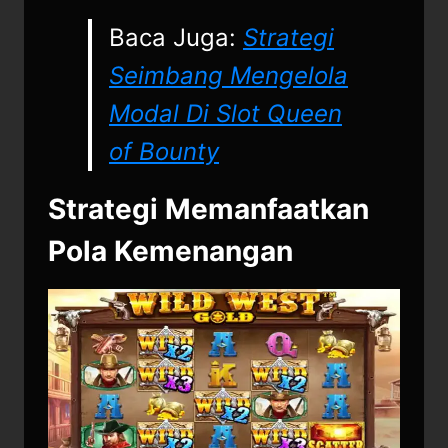
Baca Juga:
Strategi
Seimbang Mengelola
Modal Di Slot Queen
of Bounty
Strategi Memanfaatkan
Pola Kemenangan