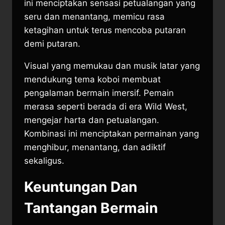
ini menciptakan sensasi petualangan yang
seru dan menantang, memicu rasa
ketagihan untuk terus mencoba putaran
demi putaran.
Visual yang memukau dan musik latar yang
mendukung tema koboi membuat
pengalaman bermain imersif. Pemain
merasa seperti berada di era Wild West,
mengejar harta dan petualangan.
Kombinasi ini menciptakan permainan yang
menghibur, menantang, dan adiktif
sekaligus.
Keuntungan Dan
Tantangan Bermain