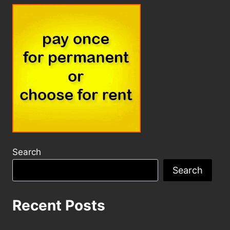
Search
Search
Recent Posts