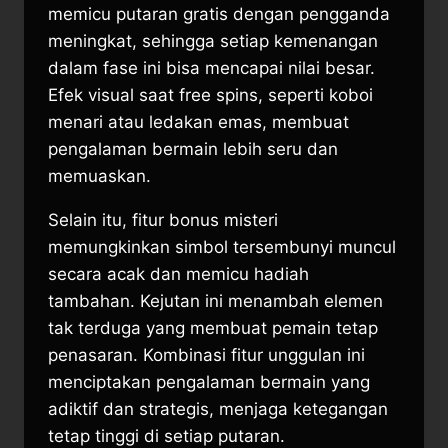
memicu putaran gratis dengan pengganda
meningkat, sehingga setiap kemenangan
dalam fase ini bisa mencapai nilai besar.
Efek visual saat free spins, seperti koboi
menari atau ledakan emas, membuat
pengalaman bermain lebih seru dan
memuaskan.
Selain itu, fitur bonus misteri
memungkinkan simbol tersembunyi muncul
secara acak dan memicu hadiah
tambahan. Kejutan ini menambah elemen
tak terduga yang membuat pemain tetap
penasaran. Kombinasi fitur unggulan ini
menciptakan pengalaman bermain yang
adiktif dan strategis, menjaga ketegangan
tetap tinggi di setiap putaran.