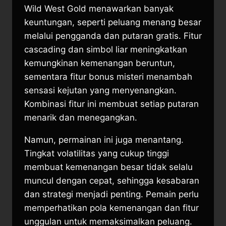
Wild West Gold menawarkan banyak
keuntungan, seperti peluang menang besar
melalui pengganda dan putaran gratis. Fitur
cascading dan simbol liar meningkatkan
kemungkinan kemenangan beruntun,
sementara fitur bonus misteri menambah
sensasi kejutan yang menyenangkan.
Kombinasi fitur ini membuat setiap putaran
menarik dan menegangkan.
Namun, permainan ini juga menantang.
Tingkat volatilitas yang cukup tinggi
membuat kemenangan besar tidak selalu
muncul dengan cepat, sehingga kesabaran
dan strategi menjadi penting. Pemain perlu
memperhatikan pola kemenangan dan fitur
unggulan untuk memaksimalkan peluang.