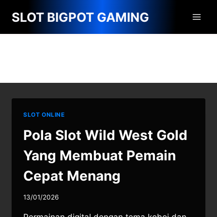
Skip
SLOT BIGPOT GAMING
to
content
SLOT GACOR ANTI
RUNGKAD
SLOT ONLINE
Pola Slot Wild West Gold
Yang Membuat Pemain
Cepat Menang
13/01/2026